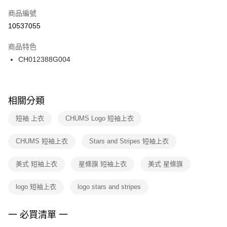
商品編號
宅配
【「AFTEE先享後付」結帳流程】
１．於結帳方式選擇「AFTEE先享後付」後，將跳轉至「AFTEE先享後付」
10537055
每筆NT$100，滿NT$1,500(含以上)免運費
結帳頁面，進行簡訊認證並確認金額後，即可完成結帳。
２．訂單成立數日內，您將收到繳費通知簡訊。
商品特色
付款後門市自取
３．收到繳費通知簡訊後14天內，點擊此簡訊中的連結，可透過四大超商／
CH012388G004
每筆NT$100，滿NT$1,500(含以上)免運費
ATM／網路銀行／等多元方式進行付款，方視為交易完成。
※ 請注意：結帳手續完成當下不需立刻繳費，但若您需要取消訂單，請聯絡
購買商品的店家。未經商家同意取消之訂單仍視為有效，需透過AFTEE先享
後付繳納相關費用。
※ 交易是否成功請以「AFTEE先享後付 」之結帳頁面顯示為準，若有關於
相關分類
是否繳費成功／繳費後需取消欲退款等相關疑問，請聯繫「AFTEE先享後付
客戶支援中心」
https://netprotections.freshdesk.com/support/home
短袖 上衣
CHUMS Logo 短袖上衣
【注意事項】
CHUMS 短袖上衣
Stars and Stripes 短袖上衣
１．透過由恩沛科技股份有限公司提供之「AFTEE先享後付」服務完成之交
易，需依本服務之必要範圍內提供個人資料，並將交易相關給付款項請求債
權轉讓予恩沛科技股份有限公司。
美式 短袖上衣
星條旗 短袖上衣
美式 星條旗
２．關於個人資料處理事宜，請瀏覽以下網址：
https://aftee.tw/terms/#terms3
logo 短袖上衣
logo stars and stripes
３．未成年的使用者請事先徵得法定代理人或監護人之同意方可使用
「AFTEE先享後付」，若未經同意申辦者引起之損失，本公司不負相關責
任。
一 必買清單 一
４．使用「AFTEE先享後付」時，將依據個別帳號之用戶狀況，依本公司即
時審查核予不同之上限額度；若仍有額度不足之情形，本公司將視審查結果