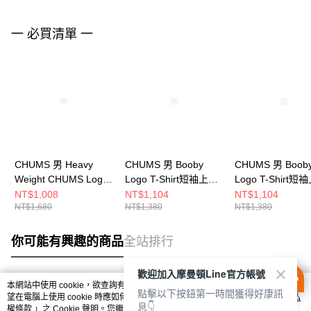
一 必買清單 一
CHUMS 男 Heavy
CHUMS 男 Booby
CHUMS 男 Boob
Weight CHUMS Logo
Logo T-Shirt短袖上衣
Logo T-Shirt短
T-Shirt短袖上衣
CH012279Z358
CH012279R018
NT$1,008
NT$1,104
NT$1,104
NT$1,680
NT$1,380
NT$1,380
CH012271G057
你可能有興趣的商品
全站排行
歡迎加入摩曼頓Line官方帳號
本網站中使用 cookie，欲查詢有關本網站使用 cookie 方式之詳情，及若您不希
點擊以下按鈕第一時間獲得好康訊
熱門標籤
望在電腦上使用 cookie 時應如何變更電腦的 cookie 設定，請參閱本網站「
隱私
息👇
權條款
」之 Cookie 聲明。您繼續使用本網站即表示您同意本公司得按本網站使