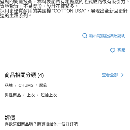
堅韌的紡織技術，棉料表面帶有粗糙感的老式紋路很有吸引力。
質地紮實，不易變形，設計花樣繁多。
採用更優質耐用的美國棉 “COTTON USA”，展現出全新且更舒
適的主題系列。
顯示電腦版詳細說明
客服
商品相關分類 (4)
查看全部
品牌
CHUMS
服飾
男性商品
上衣
短袖上衣
評價
喜歡這個商品嗎？購買後給他一個好評吧