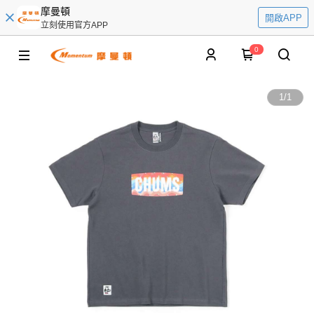
摩曼頓
開啟APP
立刻使用官方APP
0
1
/
1