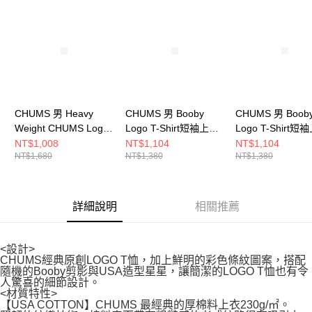
請求用戶進行身份認證。
５．嚴禁一人註冊多個帳號或使用他人資訊註冊。若發現惡意使用之情形，
恩沛科技股份有限公司將有權停止該用戶之使用額度並採取法律行動。
CHUMS 男 Heavy
CHUMS 男 Booby
CHUMS 男 Boob
Weight CHUMS Logo
Logo T-Shirt短袖上衣
Logo T-Shirt短
T-Shirt短袖上衣
CH012279Z358
CH012279R018
NT$1,008
NT$1,104
NT$1,104
NT$1,680
NT$1,380
NT$1,380
CH012271G057
詳細說明
相關推薦
<設計>
CHUMS經典原創LOGO T恤，加上鮮明的彩色條紋圖案，搭配
隨機的Booby剪影與USA造型星星，讓簡潔的LOGO T恤也有令
人驚喜的細節設計。
<材質特性>
【USA COTTON】CHUMS 最經典的厚棉料上衣230g/㎡。