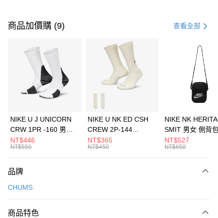
付款方式
信用卡一次付款
商品加價購 (9)
查看全部
信用卡分期付款
3 期 0 利率 每期
NT$460
21家銀行
合作金庫商業銀行
第一商業銀行
LINE Pay
華南商業銀行
彰化商業銀行
Apple Pay
上海商業儲蓄銀行
台北富邦商業銀行
國泰世華商業銀行
兆豐國際商業銀行
悠遊付
臺灣中小企業銀行
台中商業銀行
NIKE U J UNICORN
NIKE U NK ED CSH
NIKE NK HERIT
匯豐（台灣）商業銀行
華泰商業銀行
CRW 1PR -160 男女
CREW 2P-144
SMIT 男女 側背
全盈+PAY
聯邦商業銀行
遠東國際商業銀行
中統襪 FZ3393100
EMBRDY 男女 短統襪
BA5871010
NT$446
NT$365
NT$527
元大商業銀行
永豐商業銀行
NT$550
NT$450
NT$650
AFTEE先享後付
FZ3073133
玉山商業銀行
星展（台灣）商業銀行
相關說明
台新國際商業銀行
中國信託商業銀行
品牌
【關於「AFTEE先享後付」】
台灣樂天信用卡公司
AFTEE先享後付是「在收到商品之後才付款」的支付方式。 讓您購物簡單
運送方式
CHUMS
便利好安心！
１．簡單：不需註冊會員、不需綁卡、不需儲值。
7-11取貨(快速到店)
２．便利：只要手機號碼，簡訊認證，即可結帳。
商品特色
每筆NT$100，滿NT$1,500(含以上)免運費
３．安心：先確認商品／服務後，再付款。