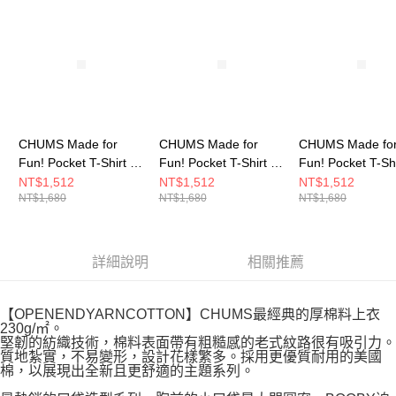
請求用戶進行身份認證。
５．嚴禁一人註冊多個帳號或使用他人資訊註冊。若發現惡意使用之情形，
恩沛科技股份有限公司將有權停止該用戶之使用額度並採取法律行動。
CHUMS Made for
CHUMS Made for
CHUMS Made fo
Fun! Pocket T-Shirt 男
Fun! Pocket T-Shirt 男
Fun! Pocket T-Sh
短袖上衣 白色
短袖上衣 黑色
短袖上衣 米灰色
NT$1,512
NT$1,512
NT$1,512
NT$1,680
NT$1,680
NT$1,680
CH012746W001
CH012746K001
CH012746G057
詳細說明
相關推薦
【OPENENDYARNCOTTON】CHUMS最經典的厚棉料上衣
230g/㎡。
堅韌的紡織技術，棉料表面帶有粗糙感的老式紋路很有吸引力。
質地紮實，不易變形，設計花樣繁多。採用更優質耐用的美國
棉，以展現出全新且更舒適的主題系列。