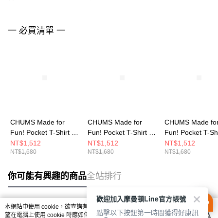
一 必買清單 一
CHUMS Made for
CHUMS Made for
CHUMS Made fo
Fun! Pocket T-Shirt 男
Fun! Pocket T-Shirt 男
Fun! Pocket T-Sh
短袖上衣 白色
短袖上衣 黑色
短袖上衣 米灰色
NT$1,512
NT$1,512
NT$1,512
NT$1,680
NT$1,680
NT$1,680
CH012746W001
CH012746K001
CH012746G057
你可能有興趣的商品
全站排行
歡迎加入摩曼頓Line官方帳號
本網站中使用 cookie，欲查詢有關本網站使用 cookie 方式之詳情，及若您不希
點擊以下按鈕第一時間獲得好康訊
熱門標籤
望在電腦上使用 cookie 時應如何變更電腦的 cookie 設定，請參閱本網站「
隱私