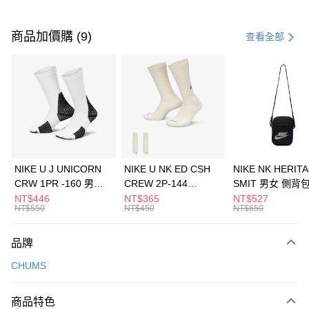
付款方式
信用卡一次付款
商品加價購 (9)
查看全部
信用卡分期付款
3 期 0 利率 每期
NT$526
21家銀行
合作金庫商業銀行
第一商業銀行
LINE Pay
華南商業銀行
彰化商業銀行
Apple Pay
上海商業儲蓄銀行
台北富邦商業銀行
國泰世華商業銀行
兆豐國際商業銀行
悠遊付
臺灣中小企業銀行
台中商業銀行
NIKE U J UNICORN
NIKE U NK ED CSH
NIKE NK HERIT
匯豐（台灣）商業銀行
華泰商業銀行
CRW 1PR -160 男女
CREW 2P-144
SMIT 男女 側背
全盈+PAY
聯邦商業銀行
遠東國際商業銀行
中統襪 FZ3393100
EMBRDY 男女 短統襪
BA5871010
NT$446
NT$365
NT$527
元大商業銀行
永豐商業銀行
NT$550
NT$450
NT$650
AFTEE先享後付
FZ3073133
玉山商業銀行
星展（台灣）商業銀行
相關說明
台新國際商業銀行
中國信託商業銀行
品牌
【關於「AFTEE先享後付」】
台灣樂天信用卡公司
AFTEE先享後付是「在收到商品之後才付款」的支付方式。 讓您購物簡單
運送方式
CHUMS
便利好安心！
１．簡單：不需註冊會員、不需綁卡、不需儲值。
7-11取貨(快速到店)
２．便利：只要手機號碼，簡訊認證，即可結帳。
商品特色
每筆NT$100，滿NT$1,500(含以上)免運費
３．安心：先確認商品／服務後，再付款。