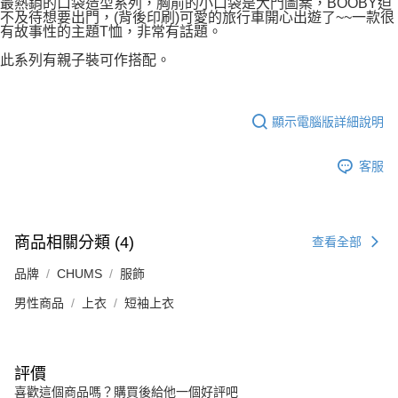
最熱銷的口袋造型系列，胸前的小口袋是大門圖案，BOOBY迫
不及待想要出門，(背後印刷)可愛的旅行車開心出遊了~~一款很
有故事性的主題T恤，非常有話題。
此系列有親子裝可作搭配。
顯示電腦版詳細說明
客服
商品相關分類 (4)
查看全部
品牌
CHUMS
服飾
男性商品
上衣
短袖上衣
評價
喜歡這個商品嗎？購買後給他一個好評吧