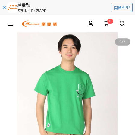
摩曼頓
開啟APP
立刻使用官方APP
0
1
/
2