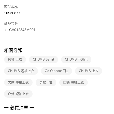
商品編號
宅配
【「AFTEE先享後付」結帳流程】
１．於結帳方式選擇「AFTEE先享後付」後，將跳轉至「AFTEE先享後付」
10536877
每筆NT$100，滿NT$1,500(含以上)免運費
結帳頁面，進行簡訊認證並確認金額後，即可完成結帳。
２．訂單成立數日內，您將收到繳費通知簡訊。
商品特色
付款後門市自取
３．收到繳費通知簡訊後14天內，點擊此簡訊中的連結，可透過四大超商／
CH012348M001
每筆NT$100，滿NT$1,500(含以上)免運費
ATM／網路銀行／等多元方式進行付款，方視為交易完成。
※ 請注意：結帳手續完成當下不需立刻繳費，但若您需要取消訂單，請聯絡
購買商品的店家。未經商家同意取消之訂單仍視為有效，需透過AFTEE先享
後付繳納相關費用。
※ 交易是否成功請以「AFTEE先享後付 」之結帳頁面顯示為準，若有關於
相關分類
是否繳費成功／繳費後需取消欲退款等相關疑問，請聯繫「AFTEE先享後付
客戶支援中心」
https://netprotections.freshdesk.com/support/home
短袖 上衣
CHUMS t-shirt
CHUMS T-Shirt
【注意事項】
CHUMS 短袖上衣
Go Outdoor T恤
CHUMS 上衣
１．透過由恩沛科技股份有限公司提供之「AFTEE先享後付」服務完成之交
易，需依本服務之必要範圍內提供個人資料，並將交易相關給付款項請求債
權轉讓予恩沛科技股份有限公司。
男款 短袖上衣
男款 T恤
口袋 短袖上衣
２．關於個人資料處理事宜，請瀏覽以下網址：
https://aftee.tw/terms/#terms3
户外 短袖上衣
３．未成年的使用者請事先徵得法定代理人或監護人之同意方可使用
「AFTEE先享後付」，若未經同意申辦者引起之損失，本公司不負相關責
任。
一 必買清單 一
４．使用「AFTEE先享後付」時，將依據個別帳號之用戶狀況，依本公司即
時審查核予不同之上限額度；若仍有額度不足之情形，本公司將視審查結果