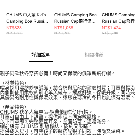
CHUMS 中大童 Kid’s
CHUMS Camping Boa
CHUMS Camping
Camping Boa Russian
Russian Cap飛行保暖
Russian Cap飛
Cap保暖風格帽
帽 CH051351R110
帽 CH051351C0
NT$828
NT$1,068
NT$1,424
NT$1,380
NT$1,780
NT$1,780
CH251057B001
詳細說明
相關推薦
親子同款秋冬穿搭必備！時尚又保暖的俄羅斯飛行帽。
〈材質特色〉
帽身採用混紡紗線編織，結合棉與尼龍的耐磨材質；耳罩與帽沿
內側則使用柔軟的刷毛羊羔絨布，觸感舒適、保暖升級，同時兼
具優異的耐用性與保暖效果，讓您在寒冷的冬日也能保有溫暖。
〈產品特色〉
CHUMS 秋冬人氣單品-經典俄羅斯飛行帽。
耳罩可自由上下調整，提供兩種不同穿戴風格。
放下耳罩即可完整覆蓋耳朵，全面防寒，溫暖滿分。
帽前綴有 CHUMS 刺繡標誌，簡約又吸睛。
提供成人尺寸，可與孩子輕鬆搭配親子同款，時尚又溫馨。