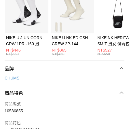
3 期 0 利率 每期
NT$460
21家銀行
合作金庫商業銀行
第一商業銀行
LINE Pay
華南商業銀行
彰化商業銀行
Apple Pay
上海商業儲蓄銀行
台北富邦商業銀行
國泰世華商業銀行
兆豐國際商業銀行
悠遊付
臺灣中小企業銀行
台中商業銀行
NIKE U J UNICORN
NIKE U NK ED CSH
NIKE NK HERIT
匯豐（台灣）商業銀行
華泰商業銀行
CRW 1PR -160 男女
CREW 2P-144
SMIT 男女 側背
全盈+PAY
聯邦商業銀行
遠東國際商業銀行
中統襪 FZ3393100
EMBRDY 男女 短統襪
BA5871010
NT$446
NT$365
NT$527
元大商業銀行
永豐商業銀行
NT$550
NT$450
NT$650
AFTEE先享後付
FZ3073133
玉山商業銀行
星展（台灣）商業銀行
相關說明
台新國際商業銀行
中國信託商業銀行
品牌
【關於「AFTEE先享後付」】
台灣樂天信用卡公司
AFTEE先享後付是「在收到商品之後才付款」的支付方式。 讓您購物簡單
運送方式
CHUMS
便利好安心！
１．簡單：不需註冊會員、不需綁卡、不需儲值。
7-11取貨(快速到店)
２．便利：只要手機號碼，簡訊認證，即可結帳。
商品特色
每筆NT$100，滿NT$1,500(含以上)免運費
３．安心：先確認商品／服務後，再付款。
商品編號
宅配
【「AFTEE先享後付」結帳流程】
１．於結帳方式選擇「AFTEE先享後付」後，將跳轉至「AFTEE先享後付」
10536855
每筆NT$100，滿NT$1,500(含以上)免運費
結帳頁面，進行簡訊認證並確認金額後，即可完成結帳。
２．訂單成立數日內，您將收到繳費通知簡訊。
商品特色
付款後門市自取
３．收到繳費通知簡訊後14天內，點擊此簡訊中的連結，可透過四大超商／