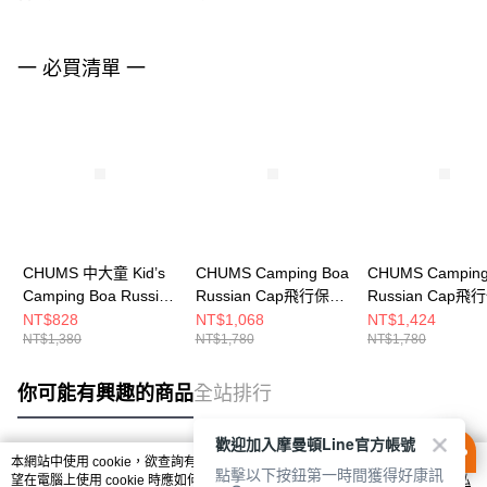
一 必買清單 一
CHUMS 中大童 Kid’s
CHUMS Camping Boa
CHUMS Camping
Camping Boa Russian
Russian Cap飛行保暖
Russian Cap飛
Cap保暖風格帽
帽 CH051351R110
帽 CH051351C0
NT$828
NT$1,068
NT$1,424
NT$1,380
NT$1,780
NT$1,780
CH251057B001
你可能有興趣的商品
全站排行
歡迎加入摩曼頓Line官方帳號
本網站中使用 cookie，欲查詢有關本網站使用 cookie 方式之詳情，及若您不希
點擊以下按鈕第一時間獲得好康訊
熱門標籤
望在電腦上使用 cookie 時應如何變更電腦的 cookie 設定，請參閱本網站「
隱私