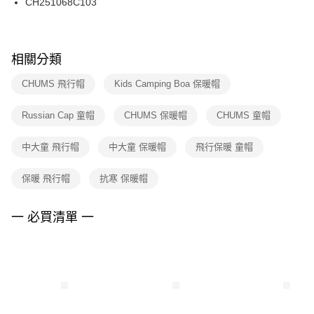
CH251068C103
每筆NT$100，滿NT$1,500(含以上)免運費
ATM／網路銀行／等多元方式進行付款，方視為交易完成。
※ 請注意：結帳手續完成當下不需立刻繳費，但若您需要取消訂單，請聯絡
購買商品的店家。未經商家同意取消之訂單仍視為有效，需透過AFTEE先享
後付繳納相關費用。
※ 交易是否成功請以「AFTEE先享後付 」之結帳頁面顯示為準，若有關於
相關分類
是否繳費成功／繳費後需取消欲退款等相關疑問，請聯繫「AFTEE先享後付
客戶支援中心」
https://netprotections.freshdesk.com/support/home
CHUMS 飛行帽
Kids Camping Boa 保暖帽
【注意事項】
Russian Cap 童帽
CHUMS 保暖帽
CHUMS 童帽
１．透過由恩沛科技股份有限公司提供之「AFTEE先享後付」服務完成之交
易，需依本服務之必要範圍內提供個人資料，並將交易相關給付款項請求債
權轉讓予恩沛科技股份有限公司。
中大童 飛行帽
中大童 保暖帽
飛行保暖 童帽
２．關於個人資料處理事宜，請瀏覽以下網址：
https://aftee.tw/terms/#terms3
保暖 飛行帽
抗寒 保暖帽
３．未成年的使用者請事先徵得法定代理人或監護人之同意方可使用
「AFTEE先享後付」，若未經同意申辦者引起之損失，本公司不負相關責
任。
一 必買清單 一
４．使用「AFTEE先享後付」時，將依據個別帳號之用戶狀況，依本公司即
時審查核予不同之上限額度；若仍有額度不足之情形，本公司將視審查結果
請求用戶進行身份認證。
５．嚴禁一人註冊多個帳號或使用他人資訊註冊。若發現惡意使用之情形，
恩沛科技股份有限公司將有權停止該用戶之使用額度並採取法律行動。