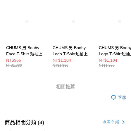
請求用戶進行身份認證。
５．嚴禁一人註冊多個帳號或使用他人資訊註冊。若發現惡意使用之情形，
恩沛科技股份有限公司將有權停止該用戶之使用額度並採取法律行動。
CHUMS 男 Booby
CHUMS 男 Booby
CHUMS 男 Boob
Face T-Shirt 短袖上衣
Logo T-Shirt短袖上衣
Logo T-Shirt短
CH012278G075
CH012279Z358
CH012279R018
NT$966
NT$1,104
NT$1,104
NT$1,380
NT$1,380
NT$1,380
相關推薦
客服
商品相關分類 (4)
查看全部