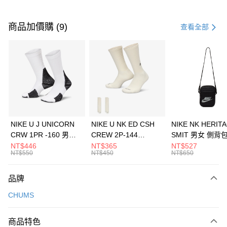
付款方式
信用卡一次付款
商品加價購 (9)
查看全部
信用卡分期付款
3 期 0 利率 每期
NT$460
21家銀行
合作金庫商業銀行
第一商業銀行
LINE Pay
華南商業銀行
彰化商業銀行
Apple Pay
上海商業儲蓄銀行
台北富邦商業銀行
國泰世華商業銀行
兆豐國際商業銀行
悠遊付
臺灣中小企業銀行
台中商業銀行
NIKE U J UNICORN
NIKE U NK ED CSH
NIKE NK HERIT
匯豐（台灣）商業銀行
華泰商業銀行
CRW 1PR -160 男女
CREW 2P-144
SMIT 男女 側背
全盈+PAY
聯邦商業銀行
遠東國際商業銀行
中統襪 FZ3393100
EMBRDY 男女 短統襪
BA5871010
NT$446
NT$365
NT$527
元大商業銀行
永豐商業銀行
NT$550
NT$450
NT$650
AFTEE先享後付
FZ3073133
玉山商業銀行
星展（台灣）商業銀行
相關說明
台新國際商業銀行
中國信託商業銀行
品牌
【關於「AFTEE先享後付」】
台灣樂天信用卡公司
AFTEE先享後付是「在收到商品之後才付款」的支付方式。 讓您購物簡單
運送方式
CHUMS
便利好安心！
１．簡單：不需註冊會員、不需綁卡、不需儲值。
7-11取貨(快速到店)
２．便利：只要手機號碼，簡訊認證，即可結帳。
商品特色
每筆NT$100，滿NT$1,500(含以上)免運費
３．安心：先確認商品／服務後，再付款。