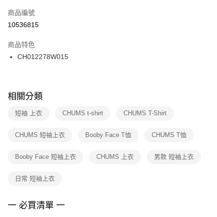
商品編號
宅配
【「AFTEE先享後付」結帳流程】
１．於結帳方式選擇「AFTEE先享後付」後，將跳轉至「AFTEE先享後付」
10536815
每筆NT$100，滿NT$1,500(含以上)免運費
結帳頁面，進行簡訊認證並確認金額後，即可完成結帳。
２．訂單成立數日內，您將收到繳費通知簡訊。
商品特色
付款後門市自取
３．收到繳費通知簡訊後14天內，點擊此簡訊中的連結，可透過四大超商／
CH012278W015
每筆NT$100，滿NT$1,500(含以上)免運費
ATM／網路銀行／等多元方式進行付款，方視為交易完成。
※ 請注意：結帳手續完成當下不需立刻繳費，但若您需要取消訂單，請聯絡
購買商品的店家。未經商家同意取消之訂單仍視為有效，需透過AFTEE先享
後付繳納相關費用。
※ 交易是否成功請以「AFTEE先享後付 」之結帳頁面顯示為準，若有關於
相關分類
是否繳費成功／繳費後需取消欲退款等相關疑問，請聯繫「AFTEE先享後付
客戶支援中心」
https://netprotections.freshdesk.com/support/home
短袖 上衣
CHUMS t-shirt
CHUMS T-Shirt
【注意事項】
CHUMS 短袖上衣
Booby Face T恤
CHUMS T恤
１．透過由恩沛科技股份有限公司提供之「AFTEE先享後付」服務完成之交
易，需依本服務之必要範圍內提供個人資料，並將交易相關給付款項請求債
權轉讓予恩沛科技股份有限公司。
Booby Face 短袖上衣
CHUMS 上衣
男款 短袖上衣
２．關於個人資料處理事宜，請瀏覽以下網址：
https://aftee.tw/terms/#terms3
日常 短袖上衣
３．未成年的使用者請事先徵得法定代理人或監護人之同意方可使用
「AFTEE先享後付」，若未經同意申辦者引起之損失，本公司不負相關責
任。
一 必買清單 一
４．使用「AFTEE先享後付」時，將依據個別帳號之用戶狀況，依本公司即
時審查核予不同之上限額度；若仍有額度不足之情形，本公司將視審查結果