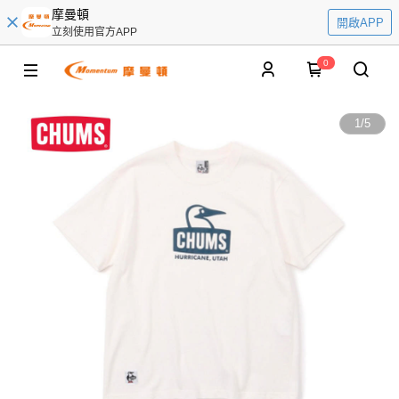
摩曼頓
開啟APP
立刻使用官方APP
0
1
/
5