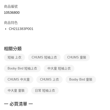
商品編號
宅配
【「AFTEE先享後付」結帳流程】
１．於結帳方式選擇「AFTEE先享後付」後，將跳轉至「AFTEE先享後付」
10536800
每筆NT$100，滿NT$1,500(含以上)免運費
結帳頁面，進行簡訊認證並確認金額後，即可完成結帳。
２．訂單成立數日內，您將收到繳費通知簡訊。
商品特色
付款後門市自取
３．收到繳費通知簡訊後14天內，點擊此簡訊中的連結，可透過四大超商／
CH211383P001
每筆NT$100，滿NT$1,500(含以上)免運費
ATM／網路銀行／等多元方式進行付款，方視為交易完成。
※ 請注意：結帳手續完成當下不需立刻繳費，但若您需要取消訂單，請聯絡
購買商品的店家。未經商家同意取消之訂單仍視為有效，需透過AFTEE先享
後付繳納相關費用。
※ 交易是否成功請以「AFTEE先享後付 」之結帳頁面顯示為準，若有關於
相關分類
是否繳費成功／繳費後需取消欲退款等相關疑問，請聯繫「AFTEE先享後付
客戶支援中心」
https://netprotections.freshdesk.com/support/home
短袖 上衣
CHUMS 短袖上衣
CHUMS 童裝
【注意事項】
Booby Bird 短袖上衣
中大童 短袖上衣
１．透過由恩沛科技股份有限公司提供之「AFTEE先享後付」服務完成之交
易，需依本服務之必要範圍內提供個人資料，並將交易相關給付款項請求債
權轉讓予恩沛科技股份有限公司。
CHUMS 中大童
CHUMS 上衣
Booby Bird 童裝
２．關於個人資料處理事宜，請瀏覽以下網址：
https://aftee.tw/terms/#terms3
中大童 童裝
日常 短袖上衣
３．未成年的使用者請事先徵得法定代理人或監護人之同意方可使用
「AFTEE先享後付」，若未經同意申辦者引起之損失，本公司不負相關責
任。
一 必買清單 一
４．使用「AFTEE先享後付」時，將依據個別帳號之用戶狀況，依本公司即
時審查核予不同之上限額度；若仍有額度不足之情形，本公司將視審查結果