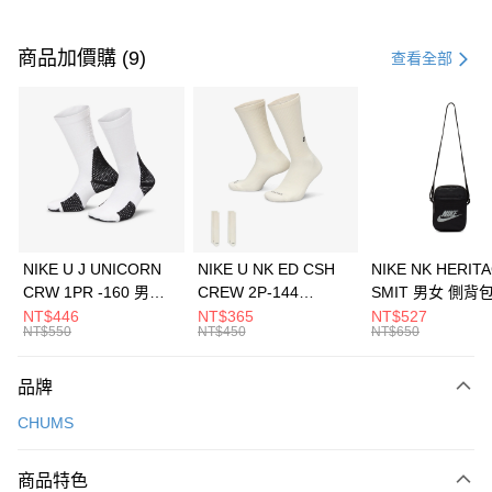
付款方式
信用卡一次付款
商品加價購 (9)
查看全部
信用卡分期付款
3 期 0 利率 每期
NT$360
21家銀行
合作金庫商業銀行
第一商業銀行
LINE Pay
華南商業銀行
彰化商業銀行
Apple Pay
上海商業儲蓄銀行
台北富邦商業銀行
國泰世華商業銀行
兆豐國際商業銀行
悠遊付
臺灣中小企業銀行
台中商業銀行
NIKE U J UNICORN
NIKE U NK ED CSH
NIKE NK HERIT
匯豐（台灣）商業銀行
華泰商業銀行
CRW 1PR -160 男女
CREW 2P-144
SMIT 男女 側背
全盈+PAY
聯邦商業銀行
遠東國際商業銀行
中統襪 FZ3393100
EMBRDY 男女 短統襪
BA5871010
NT$446
NT$365
NT$527
元大商業銀行
永豐商業銀行
NT$550
NT$450
NT$650
AFTEE先享後付
FZ3073133
玉山商業銀行
星展（台灣）商業銀行
相關說明
台新國際商業銀行
中國信託商業銀行
品牌
【關於「AFTEE先享後付」】
台灣樂天信用卡公司
AFTEE先享後付是「在收到商品之後才付款」的支付方式。 讓您購物簡單
運送方式
CHUMS
便利好安心！
１．簡單：不需註冊會員、不需綁卡、不需儲值。
7-11取貨(快速到店)
２．便利：只要手機號碼，簡訊認證，即可結帳。
商品特色
每筆NT$100，滿NT$1,500(含以上)免運費
３．安心：先確認商品／服務後，再付款。