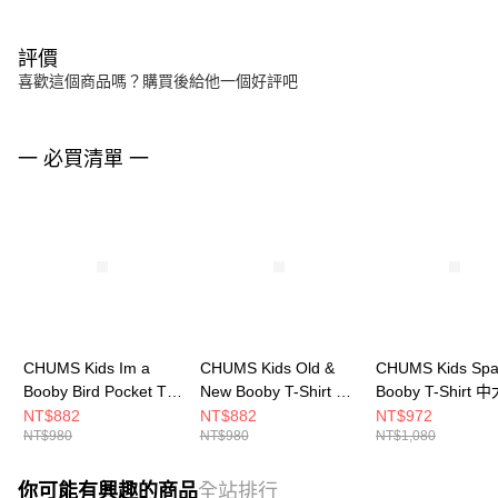
評價
喜歡這個商品嗎？購買後給他一個好評吧
一 必買清單 一
CHUMS Kids Im a
CHUMS Kids Old &
CHUMS Kids Sp
Booby Bird Pocket T-
New Booby T-Shirt 中
Booby T-Shirt 
Shirt 中大童 短袖上衣
大童 短袖上衣 黃色
短袖上衣 米灰色
NT$882
NT$882
NT$972
NT$980
NT$980
NT$1,080
深藍綠
CH211442Y001
CH211356G057
CH211447T035
你可能有興趣的商品
全站排行