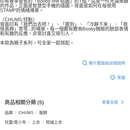
印有春季發售的「Booby line 貼圖」的T恤，這是一件充滿樂趣
的作品，正面是智慧型手機的插圖，背面是如何在每使用
STAMP的情緒場景。
〈CHUMS 特點〉
背面印有「我們出去吧！」、「遲到」、 「冷靜下來 」、「我
很高興」等等...的場景，每一個都有鰹鳥Booby精緻的臉部表情
和有趣的反應，非常討喜又吸引人。
本款為親子系列，可全家一起搭配。
顯示電腦版詳細說明
客服
商品相關分類 (5)
查看全部
品牌
CHUMS
服飾
兒童/青少年
上衣
短袖上衣