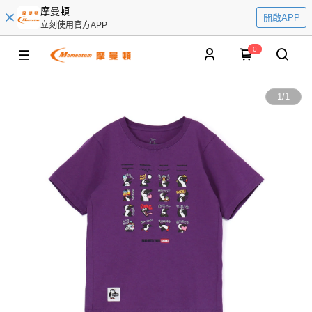
摩曼頓
開啟APP
立刻使用官方APP
0
1
/
1