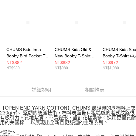
請求用戶進行身份認證。
５．嚴禁一人註冊多個帳號或使用他人資訊註冊。若發現惡意使用之情形，
恩沛科技股份有限公司將有權停止該用戶之使用額度並採取法律行動。
CHUMS Kids Im a
CHUMS Kids Old &
CHUMS Kids Sp
Booby Bird Pocket T-
New Booby T-Shirt 中
Booby T-Shirt 
Shirt 中大童 短袖上衣
大童 短袖上衣 黃色
短袖上衣 米灰色
NT$882
NT$882
NT$972
NT$980
NT$980
NT$1,080
深藍綠
CH211442Y001
CH211356G057
CH211447T035
詳細說明
相關推薦
【OPEN END YARN COTTON】CHUMS 最經典的厚棉料上衣
230g/㎡。 堅韌的紡織技術，棉料表面帶有粗糙感的老式紋路很
有吸引力。質地紮實，不易變形，設計花樣繁多。採用更優質耐
用的美國棉， 以展現出全新且更舒適的主題系列。
<設計>