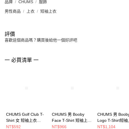
品牌
CHUMS
服飾
男性商品
上衣
短袖上衣
評價
喜歡這個商品嗎？購買後給他一個好評吧
一 必買清單 一
CHUMS Golf Club T-
CHUMS 男 Booby
CHUMS 男 Boob
Shirt 女 短袖上衣
Face T-Shirt 短袖上衣
Logo T-Shirt短
CH112195R115
CH012278G075
CH012279R018
NT$592
NT$966
NT$1,104