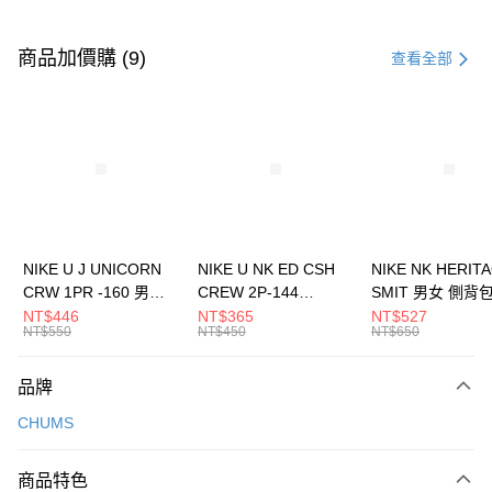
付款方式
信用卡一次付款
商品加價購 (9)
查看全部
信用卡分期付款
3 期 0 利率 每期
NT$493
21家銀行
合作金庫商業銀行
第一商業銀行
LINE Pay
華南商業銀行
彰化商業銀行
Apple Pay
上海商業儲蓄銀行
台北富邦商業銀行
國泰世華商業銀行
兆豐國際商業銀行
悠遊付
臺灣中小企業銀行
台中商業銀行
NIKE U J UNICORN
NIKE U NK ED CSH
NIKE NK HERIT
匯豐（台灣）商業銀行
華泰商業銀行
CRW 1PR -160 男女
CREW 2P-144
SMIT 男女 側背
全盈+PAY
聯邦商業銀行
遠東國際商業銀行
中統襪 FZ3393100
EMBRDY 男女 短統襪
BA5871010
NT$446
NT$365
NT$527
元大商業銀行
永豐商業銀行
NT$550
NT$450
NT$650
AFTEE先享後付
FZ3073133
玉山商業銀行
星展（台灣）商業銀行
相關說明
台新國際商業銀行
中國信託商業銀行
品牌
【關於「AFTEE先享後付」】
台灣樂天信用卡公司
AFTEE先享後付是「在收到商品之後才付款」的支付方式。 讓您購物簡單
運送方式
CHUMS
便利好安心！
１．簡單：不需註冊會員、不需綁卡、不需儲值。
7-11取貨(快速到店)
２．便利：只要手機號碼，簡訊認證，即可結帳。
商品特色
每筆NT$100，滿NT$1,500(含以上)免運費
３．安心：先確認商品／服務後，再付款。