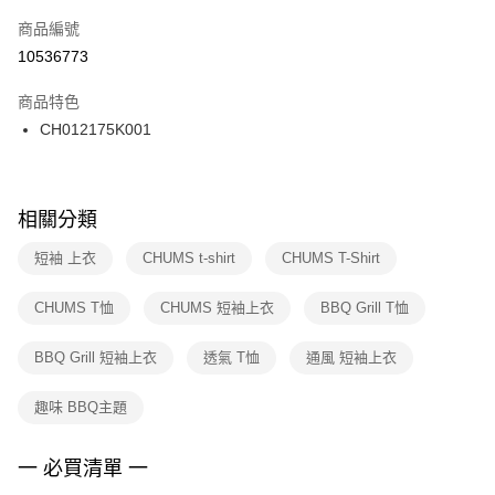
商品編號
宅配
【「AFTEE先享後付」結帳流程】
１．於結帳方式選擇「AFTEE先享後付」後，將跳轉至「AFTEE先享後付」
10536773
每筆NT$100，滿NT$1,500(含以上)免運費
結帳頁面，進行簡訊認證並確認金額後，即可完成結帳。
２．訂單成立數日內，您將收到繳費通知簡訊。
商品特色
付款後門市自取
３．收到繳費通知簡訊後14天內，點擊此簡訊中的連結，可透過四大超商／
CH012175K001
每筆NT$100，滿NT$1,500(含以上)免運費
ATM／網路銀行／等多元方式進行付款，方視為交易完成。
※ 請注意：結帳手續完成當下不需立刻繳費，但若您需要取消訂單，請聯絡
購買商品的店家。未經商家同意取消之訂單仍視為有效，需透過AFTEE先享
後付繳納相關費用。
※ 交易是否成功請以「AFTEE先享後付 」之結帳頁面顯示為準，若有關於
相關分類
是否繳費成功／繳費後需取消欲退款等相關疑問，請聯繫「AFTEE先享後付
客戶支援中心」
https://netprotections.freshdesk.com/support/home
短袖 上衣
CHUMS t-shirt
CHUMS T-Shirt
【注意事項】
CHUMS T恤
CHUMS 短袖上衣
BBQ Grill T恤
１．透過由恩沛科技股份有限公司提供之「AFTEE先享後付」服務完成之交
易，需依本服務之必要範圍內提供個人資料，並將交易相關給付款項請求債
權轉讓予恩沛科技股份有限公司。
BBQ Grill 短袖上衣
透氣 T恤
通風 短袖上衣
２．關於個人資料處理事宜，請瀏覽以下網址：
https://aftee.tw/terms/#terms3
趣味 BBQ主題
３．未成年的使用者請事先徵得法定代理人或監護人之同意方可使用
「AFTEE先享後付」，若未經同意申辦者引起之損失，本公司不負相關責
任。
一 必買清單 一
４．使用「AFTEE先享後付」時，將依據個別帳號之用戶狀況，依本公司即
時審查核予不同之上限額度；若仍有額度不足之情形，本公司將視審查結果