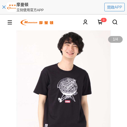
摩曼頓
開啟APP
立刻使用官方APP
0
1
/
4