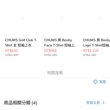
請求用戶進行身份認證。
５．嚴禁一人註冊多個帳號或使用他人資訊註冊。若發現惡意使用之情形，
恩沛科技股份有限公司將有權停止該用戶之使用額度並採取法律行動。
CHUMS Golf Club T-
CHUMS 男 Booby
CHUMS 男 Boob
Shirt 女 短袖上衣
Face T-Shirt 短袖上衣
Logo T-Shirt短
CH112195R115
CH012278G075
CH012279R018
NT$592
NT$966
NT$1,104
NT$1,480
NT$1,380
NT$1,380
相關推薦
客服
商品相關分類 (4)
查看全部