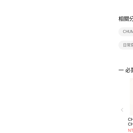
相關
CHU
日常
一 必
C
C
Cr
NT