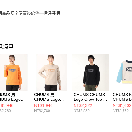
個商品嗎？購買後給他一個好評吧
買清單 一
HUMS 男
CHUMS 男
CHUMS CHUMS
CHUMS K
HUMS Logo
CHUMS Logo
Logo Crew Top 男
CHUMS L
ew Top LP圓領
Crew Top LP圓領
圓領套頭衫 黑/炭
Crew Top
$1,946
NT$1,946
NT$2,322
NT$1,602
頭衫
套頭衫
黑
童 圓領套
$2,780
NT$2,780
NT$2,580
NT$1,780
001444D001
CH001444G073
CH001516K083
Lt.BlueCr
CH20107