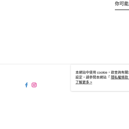
你可能
本網站中使用 cookie，欲查詢有關
設定，請參閱本網站「
隱私權條款
使用 cookie。
了解更多 >
TW-MWG1-61-229 Web2.0 
© 2026 by 摩曼頓企業股份有限公司