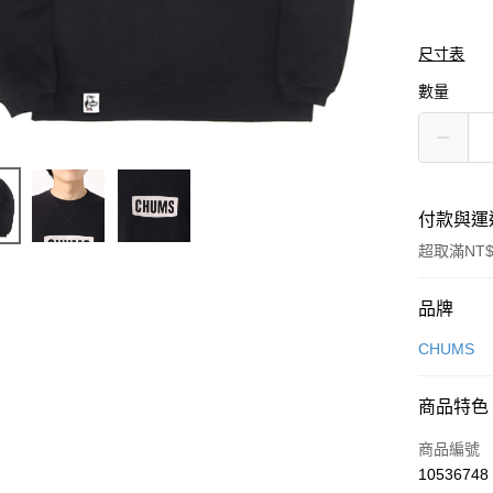
尺寸表
數量
付款與運
超取滿NT$
付款方式
品牌
信用卡一
CHUMS
信用卡分
商品特色
3 期 
商品編號
合作金
LINE Pay
10536748
華南商