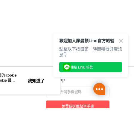
歡迎加入摩曼頓Line官方帳號
點擊以下按鈕第一時間獲得好康訊
息👇
連結 LINE 帳號
 cookie
kie 聲明
我知道了
官方APP
免費傳送載點至手機
本站最佳瀏覽環境請使用 Google Chrome、Firefox 或 Edge 以上版本