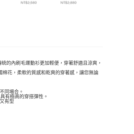
頭衫
Lt.BlueCrazy
頭衫 米灰色
頭衫 黑色
NT$2,580
NT$2,880
NT$2,880
azy
CH001516C103
CH001489G082
CH001489K001
7C103
傳統的內刷毛運動衫更加輕便，穿著舒適且涼爽，
美國棉花，柔軟的質感和乾爽的穿著感，讓您無論
對不同場合。
，具有極高的穿搭彈性。
又有型