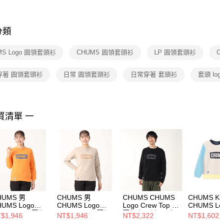
※ 交易是
是否繳費成
付客戶支
分類
【注意事
１．透過由
MS Logo 圓領套頭衫
CHUMS 圓領套頭衫
LP 圓領套頭衫
交易，需
求債權轉
２．關於
穿著 圓領套頭衫
日常 圓領套頭衫
日常穿著 套頭衫
套頭 log
https://aft
３．未成
「AFTE
任。
買清單 一
４．使用「
即時審查
結果請求
５．嚴禁
形，恩沛
動。
HUMS 男
CHUMS 男
CHUMS CHUMS
CHUMS K
HUMS Logo
CHUMS Logo
Logo Crew Top 男
CHUMS L
ew Top LP圓領
Crew Top LP圓領
圓領套頭衫 黑/炭
Crew Top
$1,946
NT$1,946
NT$2,322
NT$1,602