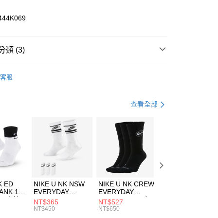
業儲蓄銀行
台北富邦商業銀行
華商業銀行
兆豐國際商業銀行
444K069
小企業銀行
台中商業銀行
台灣）商業銀行
華泰商業銀行
業銀行
遠東國際商業銀行
類 (3)
業銀行
永豐商業銀行
享後付
業銀行
星展（台灣）商業銀行
HUMS
服飾
客服
際商業銀行
中國信託商業銀行
FTEE先享後付」】
上衣
長袖上衣
天信用卡公司
先享後付是「在收到商品之後才付款」的支付方式。 讓您購物簡單
心！
休閒戶外
服飾
查看全部
：不需註冊會員、不需綁卡、不需儲值。
：只要手機號碼，簡訊認證，即可結帳。
(快速到店)
：先確認商品／服務後，再付款。
00，滿NT$1,500(含以上)免運費
EE先享後付」結帳流程】
方式選擇「AFTEE先享後付」後，將跳轉至「AFTEE先享後
頁面，進行簡訊認證並確認金額後，即可完成結帳。
00，滿NT$1,500(含以上)免運費
成立數日內，您將收到繳費通知簡訊。
費通知簡訊後14天內，點擊此簡訊中的連結，可透過四大超商
市自取
K ED
NIKE U NK NSW
NIKE U NK CREW
NIKE U NK
網路銀行／等多元方式進行付款，方視為交易完成。
ANK 1P
EVERYDAY
EVERYDAY
EVERYDAY LTW
00，滿NT$1,500(含以上)免運費
：結帳手續完成當下不需立刻繳費，但若您需要取消訂單，請聯
 男 中統
ESSENTIAL CR
BBALL 3PR 男女
ANKLE 3PR 男女
NT$365
NT$527
NT$365
的店家。未經商家同意取消之訂單仍視為有效，需透過AFTEE
8104
男女 短統襪
長統襪
踝襪 SX7677010
NT$450
NT$650
NT$450
繳納相關費用。
DX5089103
DA2123010