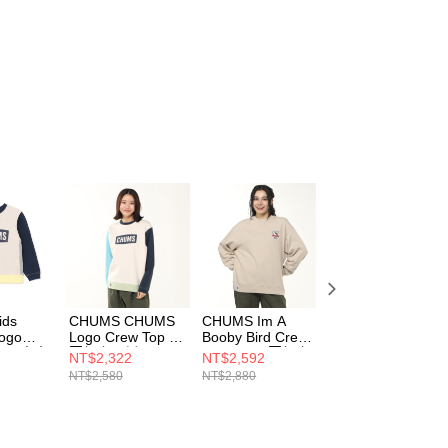
ids
CHUMS CHUMS
CHUMS Im A
CHUMS Im A
ogo
Logo Crew Top 男
Booby Bird Crew
Booby Bird Crew
 LP 中大
圓領套頭衫
Top LP 男 圓領套
Top LP 男 圓領套
NT$2,322
NT$2,592
NT$2,592
頭衫
Lt.BlueCrazy
頭衫 米灰色
頭衫 黑色
NT$2,580
NT$2,880
NT$2,880
azy
CH001516C103
CH001489G082
CH001489K001
7C103