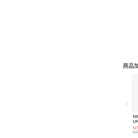
商品加
NI
U
1P
NT
統
NT