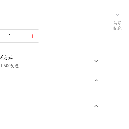
清除
紀錄
送方式
1,500免運
次付款
期付款
0 利率 每期
NT$926
21家銀行
庫商業銀行
第一商業銀行
業銀行
彰化商業銀行