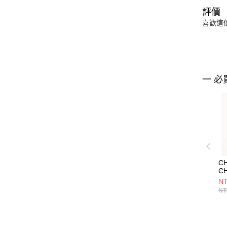
評價
喜歡這
一 必
C
C
Cr
NT
套
NT
CH