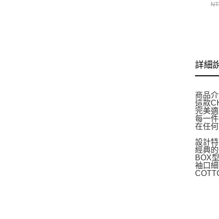
套
NT
CH
詳細
商品介
這款C
完美適
每一件
在任何
設計特
經典的
BOX
袖口細
COTT