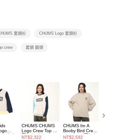
否成功請以「AFTEE先享後付 」之結帳頁面顯示為準，若有關於
功／繳費後需取消欲退款等相關疑問，請聯繫「AFTEE先享後
援中心」
https://netprotections.freshdesk.com/support/home
項】
恩沛科技股份有限公司提供之「AFTEE先享後付」服務完成之
CHUMS 套頭衫
CHUMS Logo 套頭衫
依本服務之必要範圍內提供個人資料，並將交易相關給付款項請
讓予恩沛科技股份有限公司。
個人資料處理事宜，請瀏覽以下網址：
o crew
套頭 圓領
ee.tw/terms/#terms3
年的使用者請事先徵得法定代理人或監護人之同意方可使用
E先享後付」，若未經同意申辦者引起之損失，本公司不負相關責
AFTEE先享後付」時，將依據個別帳號之用戶狀況，依本公司
核予不同之上限額度；若仍有額度不足之情形，本公司將視審查
用戶進行身份認證。
一人註冊多個帳號或使用他人資訊註冊。若發現惡意使用之情
科技股份有限公司將有權停止該用戶之使用額度並採取法律行
ids
CHUMS CHUMS
CHUMS Im A
CHUMS Im A
ogo
Logo Crew Top 男
Booby Bird Crew
Booby Bird Crew
 LP 中大
圓領套頭衫
Top LP 男 圓領套
Top LP 男 圓領套
NT$2,322
NT$2,592
NT$2,592