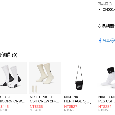
Apple Pay
上海商
商品特色
國泰世
CH001
悠遊付
臺灣中
匯豐（
全盈+PAY
聯邦商
商品相關分
元大商
AFTEE先
玉山商
品牌
C
相關說明
分享
台新國
【關於「A
男性商品
台灣樂
AFTEE
便利好安
運動類型
運送方式
價購 (9)
１．簡單
２．便利
7-11取貨
３．安心
每筆NT$1
【「AFT
宅配
１．於結帳
付」結帳
每筆NT$1
２．訂單
３．收到繳
付款後門
KE U J
NIKE U NK ED
NIKE NK
NIKE U N
／ATM／
NICORN CRW
CSH CREW 2P-
HERITAGE S
PLS CSH 
每筆NT$1
※ 請注意
R -160 男女 中
144 EMBRDY 男
SMIT 男女 側背包
144 DBL
$446
NT$365
NT$527
NT$284
絡購買商品
襪 FZ3393100
女 短統襪
BA5871010
襪 DH405
$550
NT$450
NT$650
NT$350
先享後付
FZ3073133