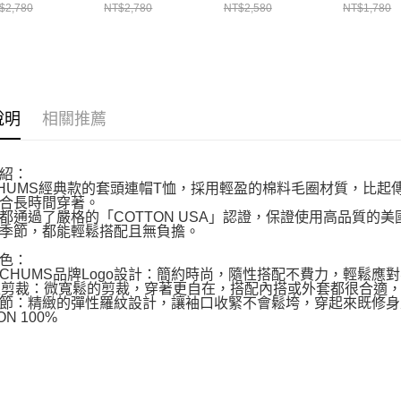
頭衫
套頭衫
黑
童 圓領套
$2,780
NT$2,780
NT$2,580
NT$1,780
001444D001
CH001444G073
CH001516K083
Lt.BlueCr
CH20107
說明
相關推薦
紹：
HUMS經典款的套頭連帽T恤，採用輕盈的棉料毛圈材質，比起
合長時間穿著。
都通過了嚴格的「COTTON USA」認證，保證使用高品質的
季節，都能輕鬆搭配且無負擔。
色：
CHUMS品牌Logo設計：簡約時尚，隨性搭配不費力，輕鬆應
型剪裁：微寬鬆的剪裁，穿著更自在，搭配內搭或外套都很合適
節：精緻的彈性羅紋設計，讓袖口收緊不會鬆垮，穿起來既修身
ON 100%