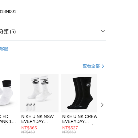
業儲蓄銀行
台北富邦商業銀行
華商業銀行
兆豐國際商業銀行
318N001
小企業銀行
台中商業銀行
台灣）商業銀行
華泰商業銀行
業銀行
遠東國際商業銀行
類 (5)
業銀行
永豐商業銀行
享後付
業銀行
星展（台灣）商業銀行
HUMS
服飾
客服
際商業銀行
中國信託商業銀行
FTEE先享後付」】
年
上衣
短袖上衣
天信用卡公司
先享後付是「在收到商品之後才付款」的支付方式。 讓您購物簡單
心！
休閒戶外
服飾
查看全部
：不需註冊會員、不需綁卡、不需儲值。
：只要手機號碼，簡訊認證，即可結帳。
清爽穿搭｜短袖上衣4折起
(快速到店)
：先確認商品／服務後，再付款。
00，滿NT$1,500(含以上)免運費
兒童/青少年｜鞋服6折起
EE先享後付」結帳流程】
方式選擇「AFTEE先享後付」後，將跳轉至「AFTEE先享後
頁面，進行簡訊認證並確認金額後，即可完成結帳。
00，滿NT$1,500(含以上)免運費
成立數日內，您將收到繳費通知簡訊。
費通知簡訊後14天內，點擊此簡訊中的連結，可透過四大超商
市自取
K ED
NIKE U NK NSW
NIKE U NK CREW
NIKE U NK
網路銀行／等多元方式進行付款，方視為交易完成。
ANK 1P
EVERYDAY
EVERYDAY
EVERYDAY LTW
00，滿NT$1,500(含以上)免運費
：結帳手續完成當下不需立刻繳費，但若您需要取消訂單，請聯
 男 中統
ESSENTIAL CR
BBALL 3PR 男女
ANKLE 3PR 男女
NT$365
NT$527
NT$365
的店家。未經商家同意取消之訂單仍視為有效，需透過AFTEE
8104
男女 短統襪
長統襪
踝襪 SX7677010
NT$450
NT$650
NT$450
繳納相關費用。
DX5089103
DA2123010