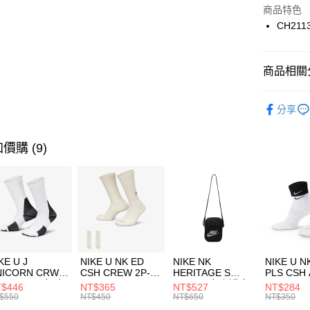
Apple Pay
上海商
商品特色
國泰世
CH211
悠遊付
臺灣中
匯豐（
全盈+PAY
聯邦商
商品相關分
元大商
AFTEE先
玉山商
品牌
C
相關說明
分享
台新國
【關於「A
兒童/青少
台灣樂
AFTEE
便利好安
運動類型
運送方式
價購 (9)
１．簡單
２．便利
促銷活動
7-11取貨
３．安心
每筆NT$1
促銷活動
【「AFT
宅配
１．於結帳
付」結帳
每筆NT$1
２．訂單
３．收到繳
付款後門
KE U J
NIKE U NK ED
NIKE NK
NIKE U N
／ATM／
NICORN CRW
CSH CREW 2P-
HERITAGE S
PLS CSH 
每筆NT$1
※ 請注意
R -160 男女 中
144 EMBRDY 男
SMIT 男女 側背包
144 DBL
$446
NT$365
NT$527
NT$284
絡購買商品
襪 FZ3393100
女 短統襪
BA5871010
襪 DH405
$550
NT$450
NT$650
NT$350
先享後付
FZ3073133