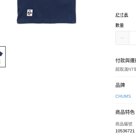
尺寸表
數量
付款與運
超取滿NT$
付款方式
品牌
信用卡一
CHUMS
信用卡分
商品特色
3 期 
商品編號
合作金
LINE Pay
10536721
華南商