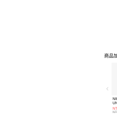
商品加
NI
U
1P
NT
統
NT