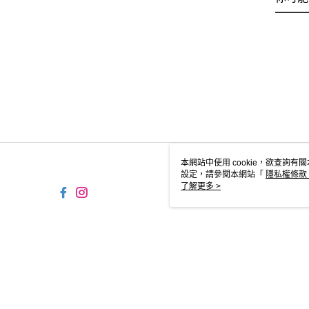
本網站中使用 cookie，欲查詢有關
設定，請參閱本網站「
隱私權條款
使用 cookie。
了解更多 >
TW-MWG1-67-194 Web2.0 
© 2026 by 摩曼頓企業股份有限公司