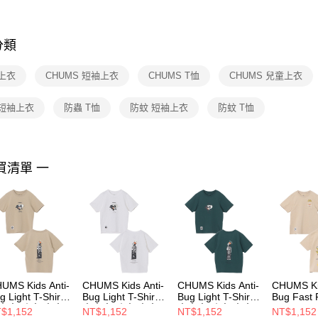
※ 交易是
是否繳費成
付客戶支
分類
【注意事
１．透過由
上衣
CHUMS 短袖上衣
CHUMS T恤
CHUMS 兒童上衣
交易，需
求債權轉
２．關於
 短袖上衣
防蟲 T恤
防蚊 短袖上衣
防蚊 T恤
https://aft
３．未成
「AFTE
任。
買清單 一
４．使用「
即時審查
結果請求
５．嚴禁
形，恩沛
動。
UMS Kids Anti-
CHUMS Kids Anti-
CHUMS Kids Anti-
CHUMS Kid
g Light T-Shirt
Bug Light T-Shirt
Bug Light T-Shirt
Bug Fast
大童 防蟲 中大
中大童 防蟲 中大
中大童 防蟲 中大
Pocket T-
$1,152
NT$1,152
NT$1,152
NT$1,152