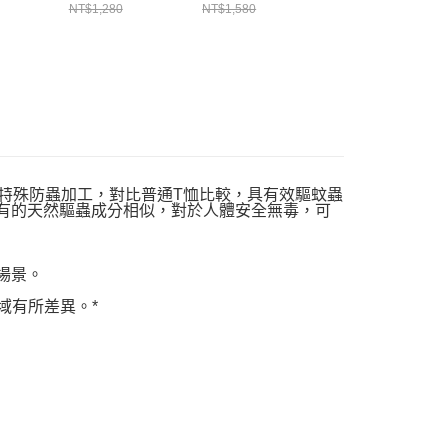
 中大童
大童 防蟲 中大童
綠
CH012718K001
NT$1,280
NT$1,580
NT$1,680
淺卡其綠
短袖上衣 深藍綠
CH012717M126
6M126
CH211436T035
挺，經特殊防蟲加工，對比普通T恤比較，具有效驅蚊蟲
物中含有的天然驅蟲成分相似，對於人體安全無毒，可
的場景。
域有所差異。*