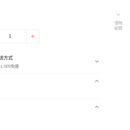
清除
紀錄
送方式
1,500免運
次付款
期付款
0 利率 每期
NT$360
21家銀行
庫商業銀行
第一商業銀行
業銀行
彰化商業銀行