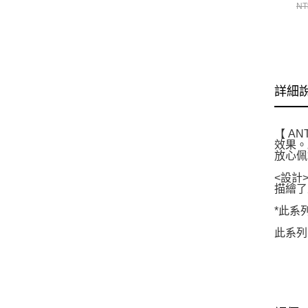
童
NT
其
C
詳細
【 A
效果。
放心佩
<設計
描繪了
*此系
此系列