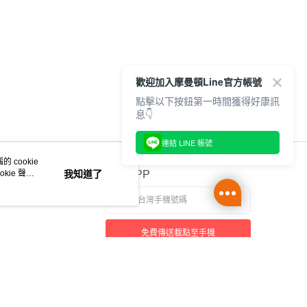
歡迎加入摩曼頓Line官方帳號
點擊以下按鈕第一時間獲得好康訊
息👇
連結 LINE 帳號
 cookie
kie 聲明
我知道了
官方APP
免費傳送載點至手機
本站最佳瀏覽環境請使用 Google Chrome、Firefox 或 Edge 以上版本