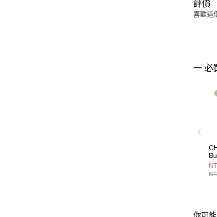
評價
喜歡這
一 必
CH
Bu
中
NT
童
NT
其
C
你可能