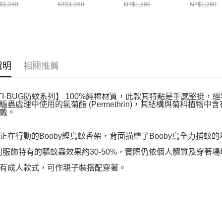
 短袖上衣 淺卡
童 短袖上衣 白色
童 短袖上衣 深藍
大童 防蟲
$1,280
NT$1,280
NT$1,280
NT$1,280
綠
CH211435W001
綠
短袖上衣 
H211435M126
CH211435T035
CH21143
說明
相關推薦
NTI-BUG防蚊系列】 100%純棉材質，此款其特點是手感堅
驅蟲處理中使用的氯菊酯 (Permethrin)，其結構與菊科植
戴。
>
正在行動的Booby鰹鳥蚊香架，背面描繪了Booby鳥全力捕蚊
列服飾特有的驅蚊蟲效果約30-50%，實際仍依個人體質及穿著場
有成人款式，可作親子裝搭配穿著。