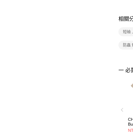
相關
短袖 
防蟲
一 必
CH
Bu
中
NT