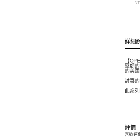
S
NT
上衣
CH
詳細
【OP
堅韌的
的美國
討喜的
此系列
評價
喜歡這