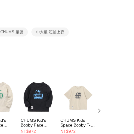
否成功請以「AFTEE先享後付 」之結帳頁面顯示為準，若有關於
功／繳費後需取消欲退款等相關疑問，請聯繫「AFTEE先享後
援中心」
https://netprotections.freshdesk.com/support/home
項】
恩沛科技股份有限公司提供之「AFTEE先享後付」服務完成之
CHUMS 童裝
中大童 短袖上衣
依本服務之必要範圍內提供個人資料，並將交易相關給付款項請
讓予恩沛科技股份有限公司。
個人資料處理事宜，請瀏覽以下網址：
ee.tw/terms/#terms3
年的使用者請事先徵得法定代理人或監護人之同意方可使用
E先享後付」，若未經同意申辦者引起之損失，本公司不負相關責
AFTEE先享後付」時，將依據個別帳號之用戶狀況，依本公司
核予不同之上限額度；若仍有額度不足之情形，本公司將視審查
用戶進行身份認證。
一人註冊多個帳號或使用他人資訊註冊。若發現惡意使用之情
科技股份有限公司將有權停止該用戶之使用額度並採取法律行
d’s
CHUMS Kid’s
CHUMS Kids
CHUMS Kids
ce
Booby Face
Space Booby T-
Booby Face L/S
/S T-
Brushed L/S T-
Shirt 中大童 短袖
T-Shirt 中大童 長
NT$972
NT$972
NT$972