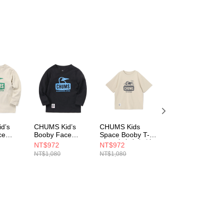
d’s
CHUMS Kid’s
CHUMS Kids
CHUMS Kids
ce
Booby Face
Space Booby T-
Booby Face L/S
/S T-
Brushed L/S T-
Shirt 中大童 短袖
T-Shirt 中大童 長
NT$972
NT$972
NT$972
大童 長袖T
Shirt 中大童 長袖T
上衣 米灰色
袖上衣 Purple
NT$1,080
NT$1,080
NT$1,080
恤
CH211356G057
Crazy
3G057
CH211293K065
CH211305C087