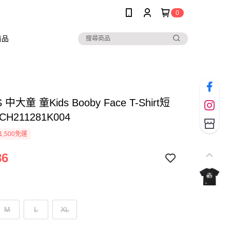
0
商品
 中大童 童Kids Booby Face T-Shirt短
H211281K004
1,500免運
86
M
L
XL