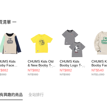
買清單 一
UMS Kids
CHUMS Kids Old
CHUMS Kids
CHUMS Ki
oby Face
& New Booby T-
Booby Logo T-
Booby Fa
ushed L/S T-
Shirt 中大童 短袖
Shirt 中大童 短袖
Brushed L
$882
NT$882
NT$882
NT$540
hirt 中大童 長袖
上衣 黃色
上衣 白/黑
Shirt 中
$980
NT$980
NT$980
NT$1,080
 MintCrazy
CH211442Y001
CH211282W049
恤
211293C110
CH21129
有興趣的商品
全站排行