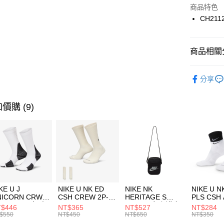
Apple Pay
上海商
商品特色
國泰世
CH211
悠遊付
臺灣中
匯豐（
全盈+PAY
聯邦商
商品相關分
元大商
AFTEE先
玉山商
品牌
C
相關說明
分享
台新國
【關於「A
兒童/青少
台灣樂
AFTEE
便利好安
運動類型
運送方式
價購 (9)
１．簡單
２．便利
促銷活動
7-11取貨
３．安心
每筆NT$1
促銷活動
【「AFT
宅配
１．於結帳
付」結帳
每筆NT$1
２．訂單
３．收到繳
付款後門
KE U J
NIKE U NK ED
NIKE NK
NIKE U N
／ATM／
NICORN CRW
CSH CREW 2P-
HERITAGE S
PLS CSH 
每筆NT$1
※ 請注意
R -160 男女 中
144 EMBRDY 男
SMIT 男女 側背包
144 DBL
$446
NT$365
NT$527
NT$284
絡購買商品
襪 FZ3393100
女 短統襪
BA5871010
襪 DH405
$550
NT$450
NT$650
NT$350
先享後付
FZ3073133