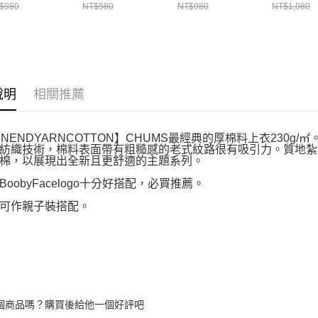
hirt 中大童 長袖
上衣 黃色
上衣 白/黑
Shirt 中
$980
NT$980
NT$980
NT$1,080
 MintCrazy
CH211442Y001
CH211282W049
恤
211293C110
CH21129
說明
相關推薦
ENENDYARNCOTTON】CHUMS最經典的厚棉料上衣230g/㎡
紡織技術，棉料表面帶有粗糙感的老式紋路很有吸引力。質地紮
棉，以展現出全新且更舒適的主題系列。
BoobyFacelogo十分好搭配，必買推薦。
可作親子裝搭配。
個商品嗎？購買後給他一個好評吧