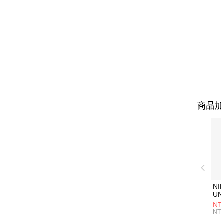
商品加
NI
U
1P
NT
統
NT