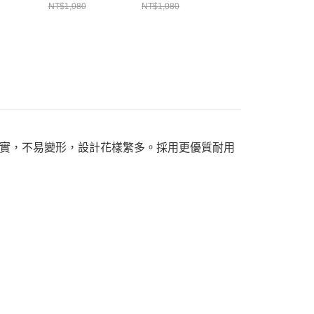
大童 長袖T
Shirt 中大童 長袖T
上衣 米灰色
袖上衣 Purple
NT$1,080
NT$1,080
NT$1,080
恤
CH211356G057
Crazy
3G057
CH211293K065
CH211305C087
。
實，不易變形，設計花樣繁多。採用更優質耐用