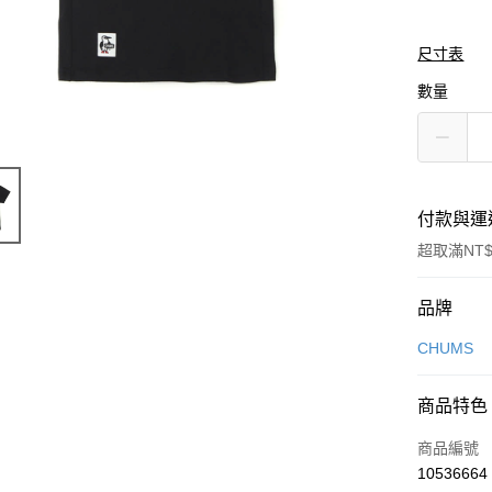
尺寸表
數量
付款與運
超取滿NT$
付款方式
品牌
信用卡一
CHUMS
信用卡分
商品特色
3 期 
商品編號
合作金
LINE Pay
10536664
華南商