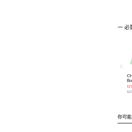
一 必
CH
Bo
Br
NT
S
NT
上衣
CH
你可能