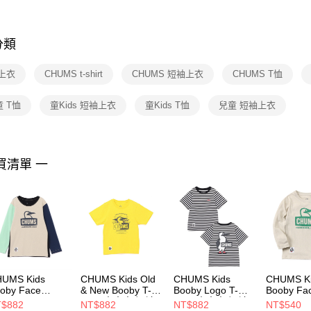
※ 交易是
是否繳費成
付客戶支
分類
【注意事
１．透過由
上衣
CHUMS t-shirt
CHUMS 短袖上衣
CHUMS T恤
交易，需
求債權轉
２．關於
 T恤
童Kids 短袖上衣
童Kids T恤
兒童 短袖上衣
https://aft
３．未成
「AFTE
任。
買清單 一
４．使用「
即時審查
結果請求
５．嚴禁
形，恩沛
動。
UMS Kids
CHUMS Kids Old
CHUMS Kids
CHUMS Ki
oby Face
& New Booby T-
Booby Logo T-
Booby Fa
ushed L/S T-
Shirt 中大童 短袖
Shirt 中大童 短袖
Brushed L
$882
NT$882
NT$882
NT$540