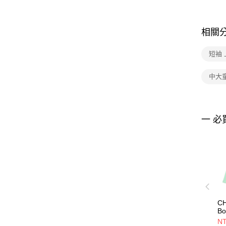
相關
短袖 
中大童
一 必
CH
Bo
Br
NT