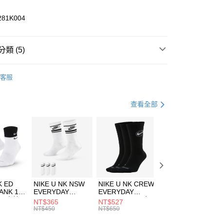
業儲蓄銀行
台北富邦商業銀行
華商業銀行
兆豐國際商業銀行
281K004
小企業銀行
台中商業銀行
台灣）商業銀行
華泰商業銀行
業銀行
遠東國際商業銀行
類 (5)
業銀行
永豐商業銀行
享後付
業銀行
星展（台灣）商業銀行
HUMS
服飾
客服
際商業銀行
中國信託商業銀行
FTEE先享後付」】
年
上衣
短袖上衣
天信用卡公司
先享後付是「在收到商品之後才付款」的支付方式。 讓您購物簡單
心！
休閒戶外
服飾
查看全部
：不需註冊會員、不需綁卡、不需儲值。
：只要手機號碼，簡訊認證，即可結帳。
清爽穿搭｜短袖上衣4折起
(快速到店)
：先確認商品／服務後，再付款。
00，滿NT$1,500(含以上)免運費
兒童/青少年｜鞋服6折起
EE先享後付」結帳流程】
方式選擇「AFTEE先享後付」後，將跳轉至「AFTEE先享後
頁面，進行簡訊認證並確認金額後，即可完成結帳。
00，滿NT$1,500(含以上)免運費
成立數日內，您將收到繳費通知簡訊。
費通知簡訊後14天內，點擊此簡訊中的連結，可透過四大超商
市自取
K ED
NIKE U NK NSW
NIKE U NK CREW
NIKE U NK
網路銀行／等多元方式進行付款，方視為交易完成。
ANK 1P
EVERYDAY
EVERYDAY
EVERYDAY LTW
00，滿NT$1,500(含以上)免運費
：結帳手續完成當下不需立刻繳費，但若您需要取消訂單，請聯
 男 中統
ESSENTIAL CR
BBALL 3PR 男女
ANKLE 3PR 男女
NT$365
NT$527
NT$365
的店家。未經商家同意取消之訂單仍視為有效，需透過AFTEE
8104
男女 短統襪
長統襪
踝襪 SX7677010
NT$450
NT$650
NT$450
繳納相關費用。
DX5089103
DA2123010