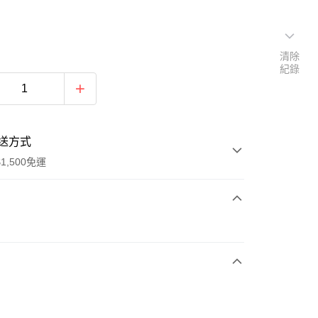
清除
紀錄
送方式
1,500免運
次付款
期付款
0 利率 每期
NT$326
21家銀行
庫商業銀行
第一商業銀行
業銀行
彰化商業銀行