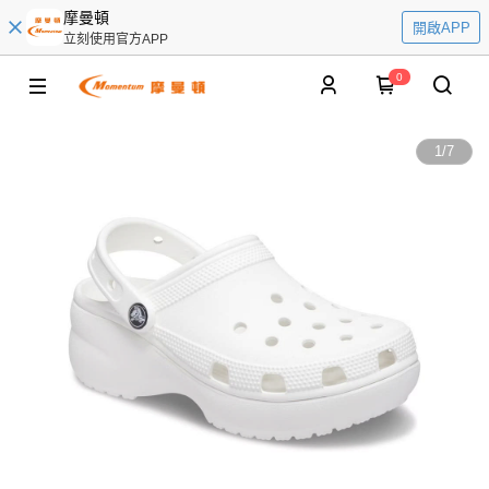
摩曼頓
開啟APP
立刻使用官方APP
0
1
/
7