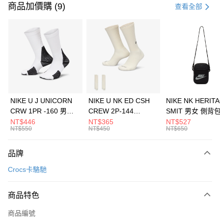
信用卡一次付款
商品加價購 (9)
查看全部
信用卡分期付款
3 期 0 利率 每期
NT$726
21家銀行
合作金庫商業銀行
第一商業銀行
LINE Pay
華南商業銀行
彰化商業銀行
Apple Pay
上海商業儲蓄銀行
台北富邦商業銀行
國泰世華商業銀行
兆豐國際商業銀行
悠遊付
臺灣中小企業銀行
台中商業銀行
NIKE U J UNICORN
NIKE U NK ED CSH
NIKE NK HERIT
匯豐（台灣）商業銀行
華泰商業銀行
CRW 1PR -160 男女
CREW 2P-144
SMIT 男女 側背
全盈+PAY
聯邦商業銀行
遠東國際商業銀行
中統襪 FZ3393100
EMBRDY 男女 短統襪
BA5871010
NT$446
NT$365
NT$527
元大商業銀行
永豐商業銀行
NT$550
NT$450
NT$650
AFTEE先享後付
FZ3073133
玉山商業銀行
星展（台灣）商業銀行
相關說明
台新國際商業銀行
中國信託商業銀行
品牌
【關於「AFTEE先享後付」】
台灣樂天信用卡公司
AFTEE先享後付是「在收到商品之後才付款」的支付方式。 讓您購物簡單
運送方式
Crocs卡駱馳
便利好安心！
１．簡單：不需註冊會員、不需綁卡、不需儲值。
7-11取貨(快速到店)
２．便利：只要手機號碼，簡訊認證，即可結帳。
商品特色
每筆NT$100，滿NT$1,500(含以上)免運費
３．安心：先確認商品／服務後，再付款。
商品編號
宅配
【「AFTEE先享後付」結帳流程】