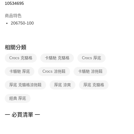
１．於結帳方式選擇「AFTEE先享後付」後，將跳轉至「AFTEE先享後付」
10534695
每筆NT$100，滿NT$1,500(含以上)免運費
結帳頁面，進行簡訊認證並確認金額後，即可完成結帳。
２．訂單成立數日內，您將收到繳費通知簡訊。
商品特色
付款後門市自取
３．收到繳費通知簡訊後14天內，點擊此簡訊中的連結，可透過四大超商／
206750-100
每筆NT$100，滿NT$1,500(含以上)免運費
ATM／網路銀行／等多元方式進行付款，方視為交易完成。
※ 請注意：結帳手續完成當下不需立刻繳費，但若您需要取消訂單，請聯絡
購買商品的店家。未經商家同意取消之訂單仍視為有效，需透過AFTEE先享
後付繳納相關費用。
※ 交易是否成功請以「AFTEE先享後付 」之結帳頁面顯示為準，若有關於
相關分類
是否繳費成功／繳費後需取消欲退款等相關疑問，請聯繫「AFTEE先享後付
客戶支援中心」
https://netprotections.freshdesk.com/support/home
Crocs 克駱格
卡駱馳 克駱格
Crocs 厚底
【注意事項】
卡駱馳 厚底
Crocs 涼拖鞋
卡駱馳 涼拖鞋
１．透過由恩沛科技股份有限公司提供之「AFTEE先享後付」服務完成之交
易，需依本服務之必要範圍內提供個人資料，並將交易相關給付款項請求債
權轉讓予恩沛科技股份有限公司。
厚底 克駱格涼拖鞋
厚底 涼爽
厚底 克駱格
２．關於個人資料處理事宜，請瀏覽以下網址：
https://aftee.tw/terms/#terms3
經典 厚底
３．未成年的使用者請事先徵得法定代理人或監護人之同意方可使用
「AFTEE先享後付」，若未經同意申辦者引起之損失，本公司不負相關責
任。
一 必買清單 一
４．使用「AFTEE先享後付」時，將依據個別帳號之用戶狀況，依本公司即
時審查核予不同之上限額度；若仍有額度不足之情形，本公司將視審查結果
請求用戶進行身份認證。
５．嚴禁一人註冊多個帳號或使用他人資訊註冊。若發現惡意使用之情形，