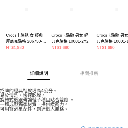
恩沛科技股份有限公司將有權停止該用戶之使用額度並採取法律行動。
Crocs卡駱馳 女 經典
Crocs卡駱馳 男女 經
Crocs卡駱馳 男女
厚底克駱格 206750-
典克駱格 10001-2Y2
典克駱格 10001-
2Y2
NT$1,980
NT$1,680
NT$1,680
詳細說明
相關推薦
招牌的經典鞋款增高4公分。
易於清洗，快速乾燥。
旋轉式後跟帶讓鞋子穩固貼合雙腳 。
一體成型獨家材質，提供緩衝力。
可用智必星配件，創造個人風格。