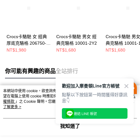
Crocs卡駱馳 女 經典
Crocs卡駱馳 男女 經
Crocs卡駱馳 男女
厚底克駱格 206750-
典克駱格 10001-2Y2
典克駱格 10001-
2Y2
NT$1,980
NT$1,680
NT$1,680
你可能有興趣的商品
全站排行
歡迎加入摩曼頓Line官方帳號
本網站中使用 cookie，欲查詢有關本網站使用 cookie 方式之詳情，及若您不希
點擊以下按鈕第一時間獲得好康訊
熱門標籤
望在電腦上使用 cookie 時應如何變更電腦的 cookie 設定，請參閱本網站「
隱私
息👇
權條款
」之 Cookie 聲明。您繼續使用本網站即表示您同意本公司得按本網站使
用條款之 Cookie 聲明使用 cookie。
了解更多 >
連結 LINE 帳號
我知道了