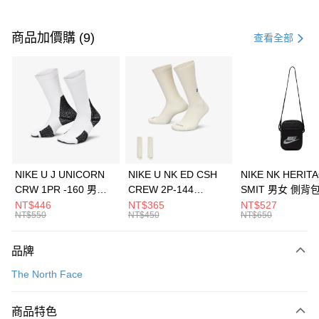
付款方式
信用卡一次付款
商品加價購 (9)
查看全部
信用卡分期付款
3 期 0 利率 每期
NT$4,460
21家銀行
合作金庫商業銀行
第一商業銀行
LINE Pay
華南商業銀行
彰化商業銀行
Apple Pay
上海商業儲蓄銀行
台北富邦商業銀行
國泰世華商業銀行
兆豐國際商業銀行
悠遊付
臺灣中小企業銀行
台中商業銀行
NIKE U J UNICORN
NIKE U NK ED CSH
NIKE NK HERIT
匯豐（台灣）商業銀行
華泰商業銀行
CRW 1PR -160 男女
CREW 2P-144
SMIT 男女 側背
全盈+PAY
聯邦商業銀行
遠東國際商業銀行
中統襪 FZ3393100
EMBRDY 男女 短統襪
BA5871010
NT$446
NT$365
NT$527
元大商業銀行
永豐商業銀行
NT$550
NT$450
NT$650
AFTEE先享後付
FZ3073133
玉山商業銀行
星展（台灣）商業銀行
相關說明
台新國際商業銀行
中國信託商業銀行
品牌
【關於「AFTEE先享後付」】
台灣樂天信用卡公司
AFTEE先享後付是「在收到商品之後才付款」的支付方式。 讓您購物簡單
運送方式
The North Face
便利好安心！
１．簡單：不需註冊會員、不需綁卡、不需儲值。
7-11取貨(快速到店)
２．便利：只要手機號碼，簡訊認證，即可結帳。
商品特色
每筆NT$100，滿NT$1,500(含以上)免運費
３．安心：先確認商品／服務後，再付款。