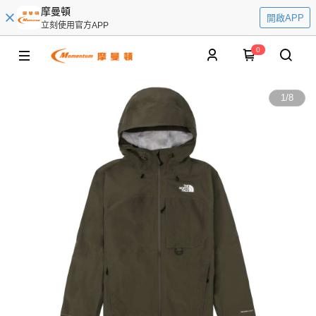
摩曼頓
開啟APP
立刻使用官方APP
0
1
/
8