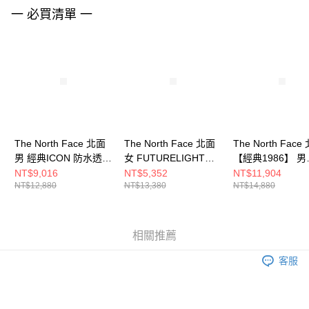
請求用戶進行身份認證。
一 必買清單 一
５．嚴禁一人註冊多個帳號或使用他人資訊註冊。若發現惡意使用之情形，
恩沛科技股份有限公司將有權停止該用戶之使用額度並採取法律行動。
The North Face 北面
The North Face 北面
The North Face
男 經典ICON 防水透氣
女 FUTURELIGHT防
【經典1986】 男
舒適連帽衝鋒外套
水透氣連帽衝鋒衣
FUTURELIGH
NT$9,016
NT$5,352
NT$11,904
NT$12,880
NT$13,380
NT$14,880
NF0A8AKJROU
NF0A89X4A0M
氣連帽衝鋒衣
NF0A8AKJ8H1
相關推薦
客服