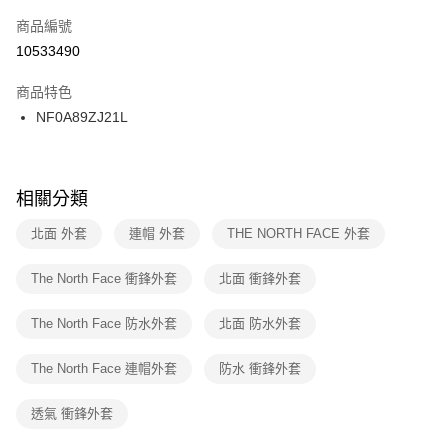
商品編號
宅配
【「AFTEE先享後付」結帳流程】
１．於結帳方式選擇「AFTEE先享後付」後，將跳轉至「AFTEE先享後付」
10533490
每筆NT$100，滿NT$1,500(含以上)免運費
結帳頁面，進行簡訊認證並確認金額後，即可完成結帳。
２．訂單成立數日內，您將收到繳費通知簡訊。
商品特色
付款後門市自取
３．收到繳費通知簡訊後14天內，點擊此簡訊中的連結，可透過四大超商／
NF0A89ZJ21L
每筆NT$100，滿NT$1,500(含以上)免運費
ATM／網路銀行／等多元方式進行付款，方視為交易完成。
※ 請注意：結帳手續完成當下不需立刻繳費，但若您需要取消訂單，請聯絡
購買商品的店家。未經商家同意取消之訂單仍視為有效，需透過AFTEE先享
後付繳納相關費用。
※ 交易是否成功請以「AFTEE先享後付 」之結帳頁面顯示為準，若有關於
相關分類
是否繳費成功／繳費後需取消欲退款等相關疑問，請聯繫「AFTEE先享後付
客戶支援中心」
https://netprotections.freshdesk.com/support/home
北面 外套
連帽 外套
THE NORTH FACE 外套
【注意事項】
The North Face 衝鋒外套
北面 衝鋒外套
１．透過由恩沛科技股份有限公司提供之「AFTEE先享後付」服務完成之交
易，需依本服務之必要範圍內提供個人資料，並將交易相關給付款項請求債
權轉讓予恩沛科技股份有限公司。
The North Face 防水外套
北面 防水外套
２．關於個人資料處理事宜，請瀏覽以下網址：
https://aftee.tw/terms/#terms3
The North Face 連帽外套
防水 衝鋒外套
３．未成年的使用者請事先徵得法定代理人或監護人之同意方可使用
「AFTEE先享後付」，若未經同意申辦者引起之損失，本公司不負相關責
任。
透氣 衝鋒外套
４．使用「AFTEE先享後付」時，將依據個別帳號之用戶狀況，依本公司即
時審查核予不同之上限額度；若仍有額度不足之情形，本公司將視審查結果