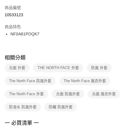
商品編號
宅配
【「AFTEE先享後付」結帳流程】
１．於結帳方式選擇「AFTEE先享後付」後，將跳轉至「AFTEE先享後付」
10533123
每筆NT$100，滿NT$1,500(含以上)免運費
結帳頁面，進行簡訊認證並確認金額後，即可完成結帳。
２．訂單成立數日內，您將收到繳費通知簡訊。
商品特色
付款後門市自取
３．收到繳費通知簡訊後14天內，點擊此簡訊中的連結，可透過四大超商／
NF0A81POQK7
每筆NT$100，滿NT$1,500(含以上)免運費
ATM／網路銀行／等多元方式進行付款，方視為交易完成。
※ 請注意：結帳手續完成當下不需立刻繳費，但若您需要取消訂單，請聯絡
購買商品的店家。未經商家同意取消之訂單仍視為有效，需透過AFTEE先享
後付繳納相關費用。
※ 交易是否成功請以「AFTEE先享後付 」之結帳頁面顯示為準，若有關於
相關分類
是否繳費成功／繳費後需取消欲退款等相關疑問，請聯繫「AFTEE先享後付
客戶支援中心」
https://netprotections.freshdesk.com/support/home
北面 外套
THE NORTH FACE 外套
防風 外套
【注意事項】
The North Face 防風外套
The North Face 風衣外套
１．透過由恩沛科技股份有限公司提供之「AFTEE先享後付」服務完成之交
易，需依本服務之必要範圍內提供個人資料，並將交易相關給付款項請求債
權轉讓予恩沛科技股份有限公司。
The North Face 外套
北面 防風外套
北面 風衣外套
２．關於個人資料處理事宜，請瀏覽以下網址：
https://aftee.tw/terms/#terms3
防潑水 防風外套
防曬 防風外套
３．未成年的使用者請事先徵得法定代理人或監護人之同意方可使用
「AFTEE先享後付」，若未經同意申辦者引起之損失，本公司不負相關責
任。
一 必買清單 一
４．使用「AFTEE先享後付」時，將依據個別帳號之用戶狀況，依本公司即
時審查核予不同之上限額度；若仍有額度不足之情形，本公司將視審查結果