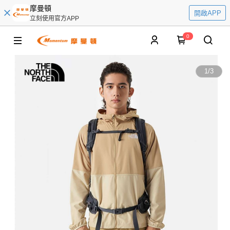
摩曼頓
開啟APP
立刻使用官方APP
0
1
/
3