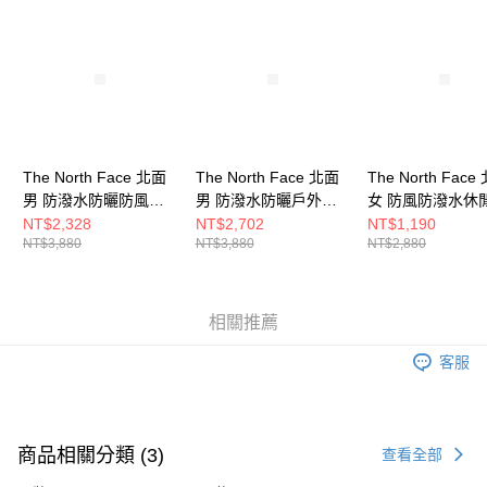
請求用戶進行身份認證。
５．嚴禁一人註冊多個帳號或使用他人資訊註冊。若發現惡意使用之情形，
恩沛科技股份有限公司將有權停止該用戶之使用額度並採取法律行動。
The North Face 北面
The North Face 北面
The North Face
男 防潑水防曬防風外
男 防潑水防曬戶外徒
女 防風防潑水休
套 NF0A81POJK3
步褲 NF0A87VXJK3
褲 NF0A87YKLK
NT$2,328
NT$2,702
NT$1,190
NT$3,880
NT$3,880
NT$2,880
相關推薦
客服
商品相關分類 (3)
查看全部