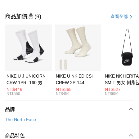
付款方式
信用卡一次付款
商品加價購 (9)
查看全部
信用卡分期付款
3 期 0 利率 每期
NT$1,293
21家銀行
合作金庫商業銀行
第一商業銀行
LINE Pay
華南商業銀行
彰化商業銀行
Apple Pay
上海商業儲蓄銀行
台北富邦商業銀行
國泰世華商業銀行
兆豐國際商業銀行
悠遊付
臺灣中小企業銀行
台中商業銀行
NIKE U J UNICORN
NIKE U NK ED CSH
NIKE NK HERIT
匯豐（台灣）商業銀行
華泰商業銀行
CRW 1PR -160 男女
CREW 2P-144
SMIT 男女 側背
全盈+PAY
聯邦商業銀行
遠東國際商業銀行
中統襪 FZ3393100
EMBRDY 男女 短統襪
BA5871010
NT$446
NT$365
NT$527
元大商業銀行
永豐商業銀行
NT$550
NT$450
NT$650
AFTEE先享後付
FZ3073133
玉山商業銀行
星展（台灣）商業銀行
相關說明
台新國際商業銀行
中國信託商業銀行
品牌
【關於「AFTEE先享後付」】
台灣樂天信用卡公司
AFTEE先享後付是「在收到商品之後才付款」的支付方式。 讓您購物簡單
運送方式
The North Face
便利好安心！
１．簡單：不需註冊會員、不需綁卡、不需儲值。
7-11取貨(快速到店)
２．便利：只要手機號碼，簡訊認證，即可結帳。
商品特色
每筆NT$100，滿NT$1,500(含以上)免運費
３．安心：先確認商品／服務後，再付款。