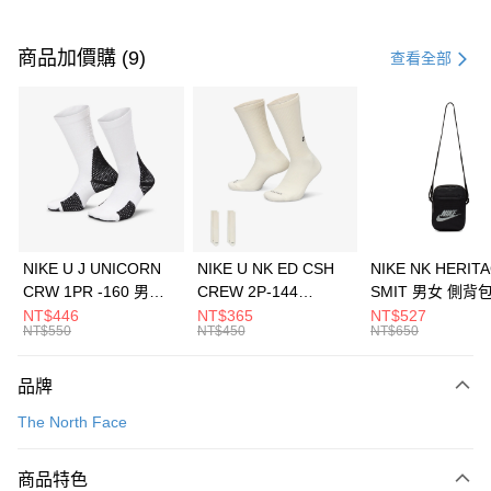
付款方式
信用卡一次付款
商品加價購 (9)
查看全部
信用卡分期付款
3 期 0 利率 每期
NT$2,126
21家銀行
合作金庫商業銀行
第一商業銀行
LINE Pay
華南商業銀行
彰化商業銀行
Apple Pay
上海商業儲蓄銀行
台北富邦商業銀行
國泰世華商業銀行
兆豐國際商業銀行
悠遊付
臺灣中小企業銀行
台中商業銀行
NIKE U J UNICORN
NIKE U NK ED CSH
NIKE NK HERIT
匯豐（台灣）商業銀行
華泰商業銀行
CRW 1PR -160 男女
CREW 2P-144
SMIT 男女 側背
全盈+PAY
聯邦商業銀行
遠東國際商業銀行
中統襪 FZ3393100
EMBRDY 男女 短統襪
BA5871010
NT$446
NT$365
NT$527
元大商業銀行
永豐商業銀行
NT$550
NT$450
NT$650
AFTEE先享後付
FZ3073133
玉山商業銀行
星展（台灣）商業銀行
相關說明
台新國際商業銀行
中國信託商業銀行
品牌
【關於「AFTEE先享後付」】
台灣樂天信用卡公司
AFTEE先享後付是「在收到商品之後才付款」的支付方式。 讓您購物簡單
運送方式
The North Face
便利好安心！
１．簡單：不需註冊會員、不需綁卡、不需儲值。
7-11取貨(快速到店)
２．便利：只要手機號碼，簡訊認證，即可結帳。
商品特色
每筆NT$100，滿NT$1,500(含以上)免運費
３．安心：先確認商品／服務後，再付款。