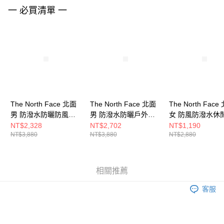
請求用戶進行身份認證。
一 必買清單 一
５．嚴禁一人註冊多個帳號或使用他人資訊註冊。若發現惡意使用之情形，
恩沛科技股份有限公司將有權停止該用戶之使用額度並採取法律行動。
The North Face 北面
The North Face 北面
The North Face
男 防潑水防曬防風外
男 防潑水防曬戶外徒
女 防風防潑水休
套 NF0A81POJK3
步褲 NF0A87VXJK3
褲 NF0A87YKLK
NT$2,328
NT$2,702
NT$1,190
NT$3,880
NT$3,880
NT$2,880
相關推薦
客服