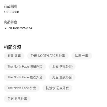
商品編號
宅配
【「AFTEE先享後付」結帳流程】
１．於結帳方式選擇「AFTEE先享後付」後，將跳轉至「AFTEE先享後付」
10533068
每筆NT$100，滿NT$1,500(含以上)免運費
結帳頁面，進行簡訊認證並確認金額後，即可完成結帳。
２．訂單成立數日內，您將收到繳費通知簡訊。
商品特色
付款後門市自取
３．收到繳費通知簡訊後14天內，點擊此簡訊中的連結，可透過四大超商／
NF0A87VW3X4
每筆NT$100，滿NT$1,500(含以上)免運費
ATM／網路銀行／等多元方式進行付款，方視為交易完成。
※ 請注意：結帳手續完成當下不需立刻繳費，但若您需要取消訂單，請聯絡
購買商品的店家。未經商家同意取消之訂單仍視為有效，需透過AFTEE先享
後付繳納相關費用。
※ 交易是否成功請以「AFTEE先享後付 」之結帳頁面顯示為準，若有關於
相關分類
是否繳費成功／繳費後需取消欲退款等相關疑問，請聯繫「AFTEE先享後付
客戶支援中心」
https://netprotections.freshdesk.com/support/home
北面 外套
THE NORTH FACE 外套
防風 外套
【注意事項】
The North Face 防風外套
北面 防風外套
１．透過由恩沛科技股份有限公司提供之「AFTEE先享後付」服務完成之交
易，需依本服務之必要範圍內提供個人資料，並將交易相關給付款項請求債
權轉讓予恩沛科技股份有限公司。
The North Face 風衣外套
北面 風衣外套
２．關於個人資料處理事宜，請瀏覽以下網址：
https://aftee.tw/terms/#terms3
The North Face 外套
防潑水 防風外套
３．未成年的使用者請事先徵得法定代理人或監護人之同意方可使用
「AFTEE先享後付」，若未經同意申辦者引起之損失，本公司不負相關責
任。
防曬 防風外套
４．使用「AFTEE先享後付」時，將依據個別帳號之用戶狀況，依本公司即
時審查核予不同之上限額度；若仍有額度不足之情形，本公司將視審查結果