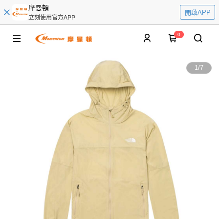
摩曼頓
開啟APP
立刻使用官方APP
0
1
/
7