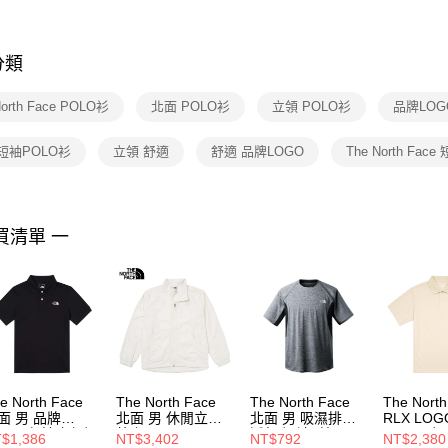
※ 交易是
是否繳費成
付客戶支
分類
【注意事
１．透過由
North Face POLO衫
北面 POLO衫
立領 POLO衫
品牌LOG
交易，需
求債權轉
２．關於
短袖POLO衫
立領 舒適
舒適 品牌LOGO
The North Fac
https://aft
３．未成
「AFTE
任。
買清單 一
４．使用「
即時審查
結果請求
５．嚴禁
形，恩沛
動。
e North Face
The North Face
The North Face
The Nort
面 男 品牌
北面 男 休閒立領
北面 男 吸濕排汗
RLX LOG
OGO 舒適立領短
外套
透氣 短袖T恤
- AP 男 
$1,386
NT$3,402
NT$792
NT$2,380