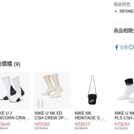
Apple Pay
上海商
商品特色
國泰世
NF0A8
悠遊付
臺灣中
匯豐（
全盈+PAY
聯邦商
商品相關分
元大商
AFTEE先
玉山商
品牌
Th
相關說明
分享
台新國
【關於「A
男性商品
台灣樂
AFTEE
便利好安
運動類型
運送方式
價購 (9)
１．簡單
２．便利
促銷活動
7-11取貨
３．安心
每筆NT$1
限時降價
【「AFT
宅配
１．於結帳
付」結帳
每筆NT$1
２．訂單
３．收到繳
付款後門
KE U J
NIKE U NK ED
NIKE NK
NIKE U N
／ATM／
NICORN CRW
CSH CREW 2P-
HERITAGE S
PLS CSH 
每筆NT$1
※ 請注意
R -160 男女 中
144 EMBRDY 男
SMIT 男女 側背包
144 DBL
$446
NT$365
NT$527
NT$284
絡購買商品
襪 FZ3393100
女 短統襪
BA5871010
襪 DH405
$550
NT$450
NT$650
NT$350
先享後付
FZ3073133