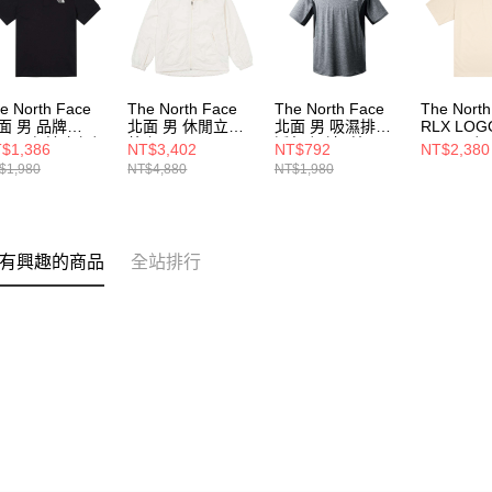
e North Face
The North Face
The North Face
The Nort
面 男 品牌
北面 男 休閒立領
北面 男 吸濕排汗
RLX LOG
OGO 舒適立領短
外套
透氣 短袖T恤
- AP 男 
$1,386
NT$3,402
NT$792
NT$2,380
POLO衫
NF0A87V1QLI
NF0A7WD3KS7
NF0A8G
$1,980
NT$4,880
NT$1,980
F0A87UXJK3
有興趣的商品
全站排行