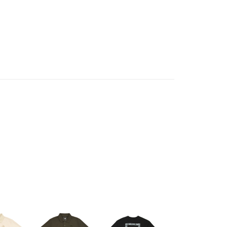
UCDOM
NF0A8GUC21L
SS TEE GRAPHIC
SS TEE GRAPHI
- 男女 短袖上衣
- 男女 短袖上衣
NF0A8GXDJK3
NF0A8GXD21L