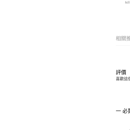
袖
NT
N
相關
評價
喜歡這
一 必