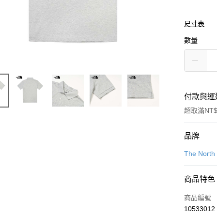
尺寸表
數量
付款與運
超取滿NT$
付款方式
品牌
信用卡一
The North
信用卡分
商品特色
3 期 
商品編號
合作金
LINE Pay
10533012
華南商