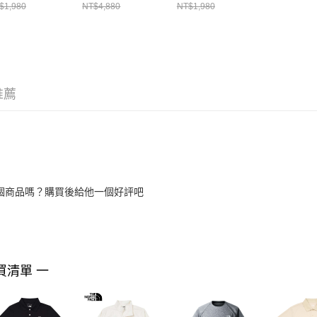
POLO衫
NF0A87V1QLI
NF0A7WD3KS7
NF0A8G
$1,980
NT$4,880
NT$1,980
F0A87UXJK3
推薦
個商品嗎？購買後給他一個好評吧
買清單 一