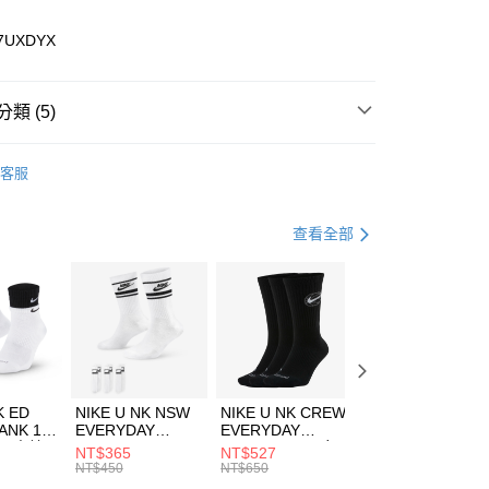
業儲蓄銀行
台北富邦商業銀行
華商業銀行
兆豐國際商業銀行
7UXDYX
小企業銀行
台中商業銀行
台灣）商業銀行
華泰商業銀行
業銀行
遠東國際商業銀行
類 (5)
業銀行
永豐商業銀行
享後付
業銀行
星展（台灣）商業銀行
e North Face
服飾
客服
際商業銀行
中國信託商業銀行
FTEE先享後付」】
上衣
短袖上衣
天信用卡公司
先享後付是「在收到商品之後才付款」的支付方式。 讓您購物簡單
心！
休閒戶外
服飾
查看全部
：不需註冊會員、不需綁卡、不需儲值。
：只要手機號碼，簡訊認證，即可結帳。
清爽穿搭｜短袖上衣4折起
(快速到店)
：先確認商品／服務後，再付款。
00，滿NT$1,500(含以上)免運費
專區⬇
EE先享後付」結帳流程】
方式選擇「AFTEE先享後付」後，將跳轉至「AFTEE先享後
頁面，進行簡訊認證並確認金額後，即可完成結帳。
00，滿NT$1,500(含以上)免運費
成立數日內，您將收到繳費通知簡訊。
費通知簡訊後14天內，點擊此簡訊中的連結，可透過四大超商
市自取
K ED
NIKE U NK NSW
NIKE U NK CREW
NIKE U NK
網路銀行／等多元方式進行付款，方視為交易完成。
ANK 1P
EVERYDAY
EVERYDAY
EVERYDAY LTW
00，滿NT$1,500(含以上)免運費
：結帳手續完成當下不需立刻繳費，但若您需要取消訂單，請聯
 男 中統
ESSENTIAL CR
BBALL 3PR 男女
ANKLE 3PR 男女
NT$365
NT$527
NT$365
的店家。未經商家同意取消之訂單仍視為有效，需透過AFTEE
8104
男女 短統襪
長統襪
踝襪 SX7677010
NT$450
NT$650
NT$450
繳納相關費用。
DX5089103
DA2123010