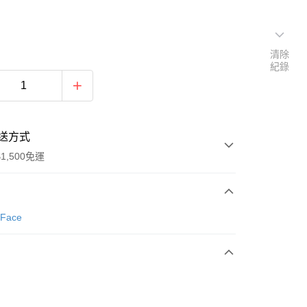
清除
紀錄
送方式
1,500免運
次付款
 Face
期付款
0 利率 每期
NT$660
21家銀行
庫商業銀行
第一商業銀行
業銀行
彰化商業銀行