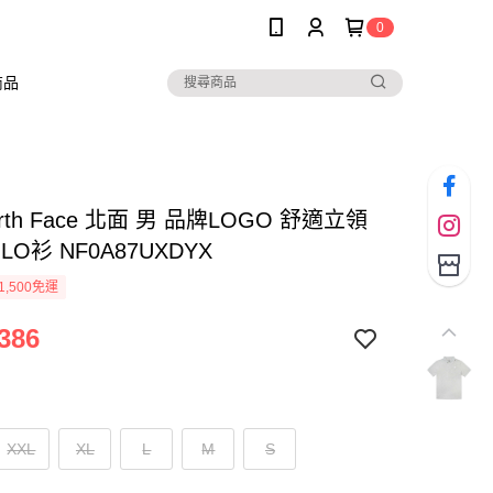
0
商品
orth Face 北面 男 品牌LOGO 舒適立領
LO衫 NF0A87UXDYX
1,500免運
386
XXL
XL
L
M
S