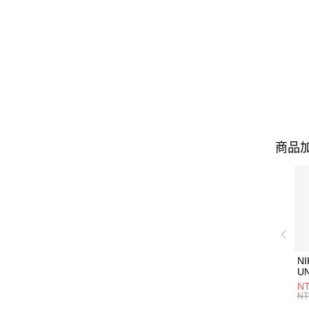
商品加
NI
U
1P
NT
統
NT