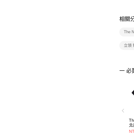
相關
The 
立領 
一 必
Th
北
L
NT