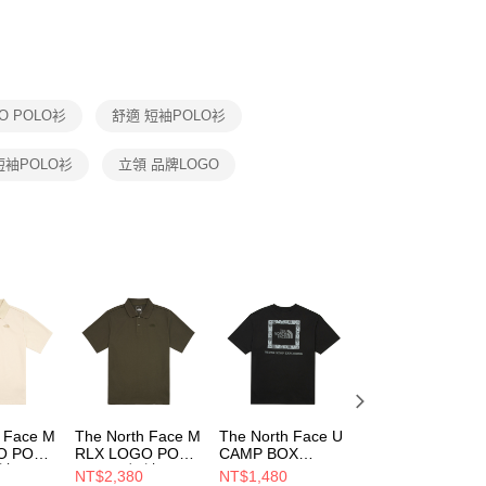
否成功請以「AFTEE先享後付 」之結帳頁面顯示為準，若有關於
功／繳費後需取消欲退款等相關疑問，請聯繫「AFTEE先享後
援中心」
https://netprotections.freshdesk.com/support/home
項】
恩沛科技股份有限公司提供之「AFTEE先享後付」服務完成之
O POLO衫
舒適 短袖POLO衫
依本服務之必要範圍內提供個人資料，並將交易相關給付款項請
讓予恩沛科技股份有限公司。
個人資料處理事宜，請瀏覽以下網址：
e 短袖POLO衫
立領 品牌LOGO
ee.tw/terms/#terms3
年的使用者請事先徵得法定代理人或監護人之同意方可使用
E先享後付」，若未經同意申辦者引起之損失，本公司不負相關責
AFTEE先享後付」時，將依據個別帳號之用戶狀況，依本公司
核予不同之上限額度；若仍有額度不足之情形，本公司將視審查
用戶進行身份認證。
一人註冊多個帳號或使用他人資訊註冊。若發現惡意使用之情
科技股份有限公司將有權停止該用戶之使用額度並採取法律行
h Face M
The North Face M
The North Face U
The North Face 
O POLO
RLX LOGO POLO
CAMP BOX
CAMP BOX
短袖POLO
- AP 男 短袖POLO
LOGO RELAXED
LOGO RELAXED
NT$2,380
NT$1,480
NT$1,480