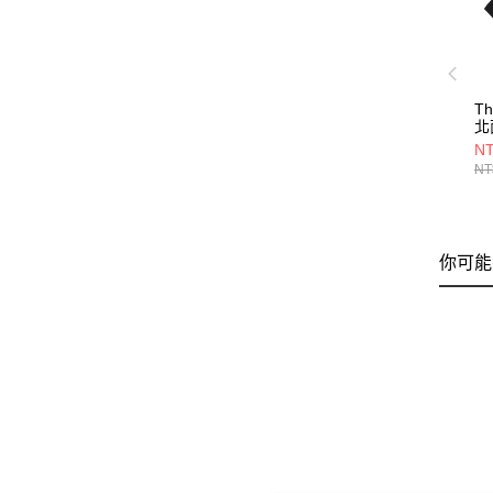
Th
北
L
NT
袖
NT
N
你可能