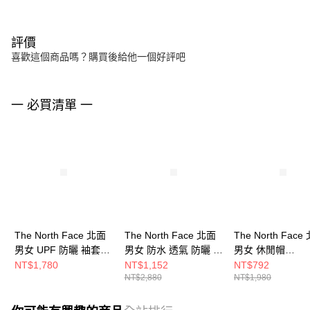
評價
喜歡這個商品嗎？購買後給他一個好評吧
一 必買清單 一
The North Face 北面
The North Face 北面
The North Face
男女 UPF 防曬 袖套
男女 防水 透氣 防曬 漁
男女 休閒帽
BASE SUN SLEEVE
夫帽 NF0A86RYQK7
NF0A86S3ROU
NT$1,780
NT$1,152
NT$792
NT$2,880
NT$1,980
NF0A86S6JK3