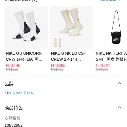
信用卡分期付款
3 期 0 利率 每期
NT$593
21家銀行
合作金庫商業銀行
第一商業銀行
LINE Pay
華南商業銀行
彰化商業銀行
Apple Pay
上海商業儲蓄銀行
台北富邦商業銀行
國泰世華商業銀行
兆豐國際商業銀行
悠遊付
臺灣中小企業銀行
台中商業銀行
NIKE U J UNICORN
NIKE U NK ED CSH
NIKE NK HERIT
匯豐（台灣）商業銀行
華泰商業銀行
CRW 1PR -160 男女
CREW 2P-144
SMIT 男女 側背
全盈+PAY
聯邦商業銀行
遠東國際商業銀行
中統襪 FZ3393100
EMBRDY 男女 短統襪
BA5871010
NT$446
NT$365
NT$527
元大商業銀行
永豐商業銀行
NT$550
NT$450
NT$650
AFTEE先享後付
FZ3073133
玉山商業銀行
星展（台灣）商業銀行
相關說明
台新國際商業銀行
中國信託商業銀行
品牌
【關於「AFTEE先享後付」】
台灣樂天信用卡公司
AFTEE先享後付是「在收到商品之後才付款」的支付方式。 讓您購物簡單
運送方式
The North Face
便利好安心！
１．簡單：不需註冊會員、不需綁卡、不需儲值。
7-11取貨(快速到店)
２．便利：只要手機號碼，簡訊認證，即可結帳。
商品特色
每筆NT$100，滿NT$1,500(含以上)免運費
３．安心：先確認商品／服務後，再付款。
商品編號
宅配
【「AFTEE先享後付」結帳流程】
１．於結帳方式選擇「AFTEE先享後付」後，將跳轉至「AFTEE先享後付」
10532952
每筆NT$100，滿NT$1,500(含以上)免運費