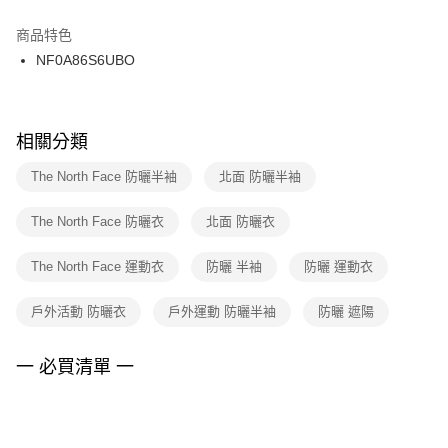
結帳頁面，進行簡訊認證並確認金額後，即可完成結帳。
２．訂單成立數日內，您將收到繳費通知簡訊。
商品特色
付款後門市自取
３．收到繳費通知簡訊後14天內，點擊此簡訊中的連結，可透過四大超商／
NF0A86S6UBO
每筆NT$100，滿NT$1,500(含以上)免運費
ATM／網路銀行／等多元方式進行付款，方視為交易完成。
※ 請注意：結帳手續完成當下不需立刻繳費，但若您需要取消訂單，請聯絡
購買商品的店家。未經商家同意取消之訂單仍視為有效，需透過AFTEE先享
後付繳納相關費用。
※ 交易是否成功請以「AFTEE先享後付 」之結帳頁面顯示為準，若有關於
相關分類
是否繳費成功／繳費後需取消欲退款等相關疑問，請聯繫「AFTEE先享後付
客戶支援中心」
https://netprotections.freshdesk.com/support/home
The North Face 防曬半袖
北面 防曬半袖
【注意事項】
The North Face 防曬衣
北面 防曬衣
１．透過由恩沛科技股份有限公司提供之「AFTEE先享後付」服務完成之交
易，需依本服務之必要範圍內提供個人資料，並將交易相關給付款項請求債
權轉讓予恩沛科技股份有限公司。
The North Face 運動衣
防曬 半袖
防曬 運動衣
２．關於個人資料處理事宜，請瀏覽以下網址：
https://aftee.tw/terms/#terms3
戶外活動 防曬衣
戶外運動 防曬半袖
防曬 遮陽
３．未成年的使用者請事先徵得法定代理人或監護人之同意方可使用
「AFTEE先享後付」，若未經同意申辦者引起之損失，本公司不負相關責
任。
一 必買清單 一
４．使用「AFTEE先享後付」時，將依據個別帳號之用戶狀況，依本公司即
時審查核予不同之上限額度；若仍有額度不足之情形，本公司將視審查結果
請求用戶進行身份認證。
５．嚴禁一人註冊多個帳號或使用他人資訊註冊。若發現惡意使用之情形，
恩沛科技股份有限公司將有權停止該用戶之使用額度並採取法律行動。