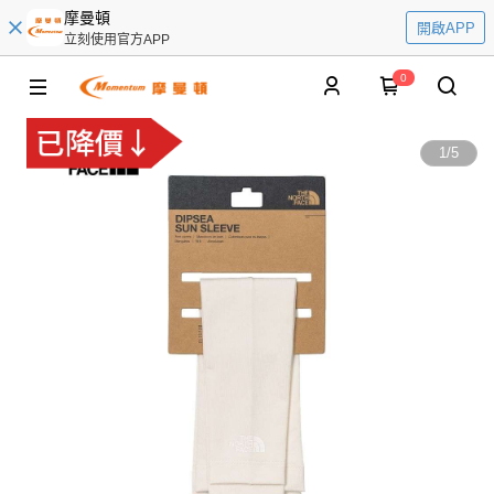
摩曼頓
開啟APP
立刻使用官方APP
0
1
/
5