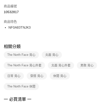
商品編號
宅配
【「AFTEE先享後付」結帳流程】
１．於結帳方式選擇「AFTEE先享後付」後，將跳轉至「AFTEE先享後付」
10532817
每筆NT$100，滿NT$1,500(含以上)免運費
結帳頁面，進行簡訊認證並確認金額後，即可完成結帳。
２．訂單成立數日內，您將收到繳費通知簡訊。
商品特色
付款後門市自取
３．收到繳費通知簡訊後14天內，點擊此簡訊中的連結，可透過四大超商／
NF0A83TNJK3
每筆NT$100，滿NT$1,500(含以上)免運費
ATM／網路銀行／等多元方式進行付款，方視為交易完成。
※ 請注意：結帳手續完成當下不需立刻繳費，但若您需要取消訂單，請聯絡
購買商品的店家。未經商家同意取消之訂單仍視為有效，需透過AFTEE先享
後付繳納相關費用。
※ 交易是否成功請以「AFTEE先享後付 」之結帳頁面顯示為準，若有關於
相關分類
是否繳費成功／繳費後需取消欲退款等相關疑問，請聯繫「AFTEE先享後付
客戶支援中心」
https://netprotections.freshdesk.com/support/home
The North Face 背心
北面 背心
【注意事項】
The North Face 背心外套
北面 背心外套
男款 背心
１．透過由恩沛科技股份有限公司提供之「AFTEE先享後付」服務完成之交
易，需依本服務之必要範圍內提供個人資料，並將交易相關給付款項請求債
權轉讓予恩沛科技股份有限公司。
日常 背心
穿搭 背心
休閒 背心
２．關於個人資料處理事宜，請瀏覽以下網址：
https://aftee.tw/terms/#terms3
The North Face 休閒
３．未成年的使用者請事先徵得法定代理人或監護人之同意方可使用
「AFTEE先享後付」，若未經同意申辦者引起之損失，本公司不負相關責
任。
一 必買清單 一
４．使用「AFTEE先享後付」時，將依據個別帳號之用戶狀況，依本公司即
時審查核予不同之上限額度；若仍有額度不足之情形，本公司將視審查結果