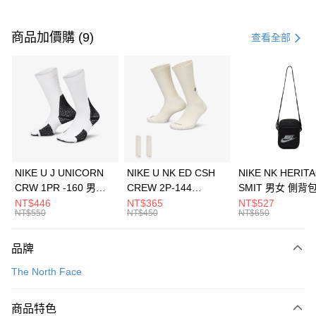
付款方式
信用卡一次付款
商品加價購 (9)
查看全部
信用卡分期付款
3 期 0 利率 每期
NT$1,626
21家銀行
合作金庫商業銀行
第一商業銀行
LINE Pay
華南商業銀行
彰化商業銀行
Apple Pay
上海商業儲蓄銀行
台北富邦商業銀行
國泰世華商業銀行
兆豐國際商業銀行
悠遊付
臺灣中小企業銀行
台中商業銀行
NIKE U J UNICORN
NIKE U NK ED CSH
NIKE NK HERIT
匯豐（台灣）商業銀行
華泰商業銀行
CRW 1PR -160 男女
CREW 2P-144
SMIT 男女 側背
全盈+PAY
聯邦商業銀行
遠東國際商業銀行
中統襪 FZ3393100
EMBRDY 男女 短統襪
BA5871010
NT$446
NT$365
NT$527
元大商業銀行
永豐商業銀行
NT$550
NT$450
NT$650
AFTEE先享後付
FZ3073133
玉山商業銀行
星展（台灣）商業銀行
相關說明
台新國際商業銀行
中國信託商業銀行
品牌
【關於「AFTEE先享後付」】
台灣樂天信用卡公司
AFTEE先享後付是「在收到商品之後才付款」的支付方式。 讓您購物簡單
運送方式
The North Face
便利好安心！
１．簡單：不需註冊會員、不需綁卡、不需儲值。
7-11取貨(快速到店)
２．便利：只要手機號碼，簡訊認證，即可結帳。
商品特色
每筆NT$100，滿NT$1,500(含以上)免運費
３．安心：先確認商品／服務後，再付款。