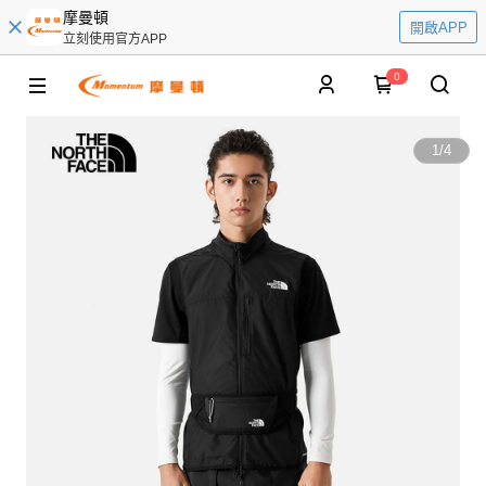
摩曼頓
開啟APP
立刻使用官方APP
0
1
/
4