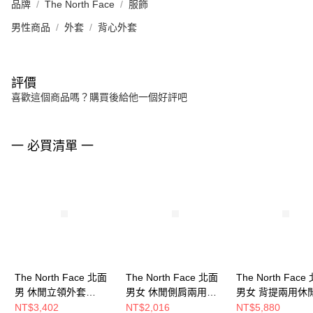
品牌
The North Face
服飾
男性商品
外套
背心外套
評價
喜歡這個商品嗎？購買後給他一個好評吧
一 必買清單 一
The North Face 北面
The North Face 北面
The North Face
男 休閒立領外套
男女 休閒側肩兩用背
男女 背提兩用休
NF0A87V1QLI
包 NF0A3KZU53R
行包 NF0A52ST5
NT$3,402
NT$2,016
NT$5,880