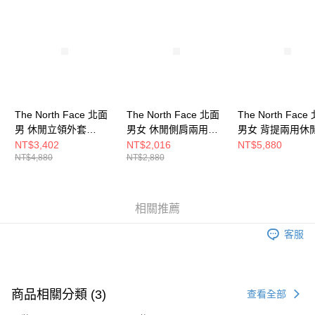
請求用戶進行身份認證。
５．嚴禁一人註冊多個帳號或使用他人資訊註冊。若發現惡意使用之情形，
恩沛科技股份有限公司將有權停止該用戶之使用額度並採取法律行動。
The North Face 北面
The North Face 北面
The North Face
男 休閒立領外套
男女 休閒側肩兩用背
男女 背提兩用休
NF0A87V1QLI
包 NF0A3KZU53R
行包 NF0A52ST5
NT$3,402
NT$2,016
NT$5,880
NT$4,880
NT$2,880
相關推薦
客服
商品相關分類 (3)
查看全部