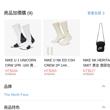
付款方式
信用卡一次付款
商品加價購 (9)
查看全部
信用卡分期付款
3 期 0 利率 每期
NT$6,126
21家銀行
合作金庫商業銀行
第一商業銀行
LINE Pay
華南商業銀行
彰化商業銀行
Apple Pay
上海商業儲蓄銀行
台北富邦商業銀行
國泰世華商業銀行
兆豐國際商業銀行
悠遊付
臺灣中小企業銀行
台中商業銀行
NIKE U J UNICORN
NIKE U NK ED CSH
NIKE NK HERIT
匯豐（台灣）商業銀行
華泰商業銀行
CRW 1PR -160 男女
CREW 2P-144
SMIT 男女 側背
全盈+PAY
聯邦商業銀行
遠東國際商業銀行
中統襪 FZ3393100
EMBRDY 男女 短統襪
BA5871010
NT$446
NT$365
NT$527
元大商業銀行
永豐商業銀行
NT$550
NT$450
NT$650
AFTEE先享後付
FZ3073133
玉山商業銀行
星展（台灣）商業銀行
相關說明
台新國際商業銀行
中國信託商業銀行
品牌
【關於「AFTEE先享後付」】
台灣樂天信用卡公司
AFTEE先享後付是「在收到商品之後才付款」的支付方式。 讓您購物簡單
運送方式
The North Face
便利好安心！
１．簡單：不需註冊會員、不需綁卡、不需儲值。
7-11取貨(快速到店)
２．便利：只要手機號碼，簡訊認證，即可結帳。
商品特色
每筆NT$100，滿NT$1,500(含以上)免運費
３．安心：先確認商品／服務後，再付款。