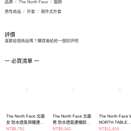
品牌
The North Face
服飾
男性商品
外套
兩件式外套
評價
喜歡這個商品嗎？購買後給他一個好評吧
一 必買清單 一
The North Face 北面
The North Face 北面
The North Face 
女 防水透氣保暖連帽
男 防水透氣連帽抓絨
NORTH TABLE
羽絨內裡三合一外套
內裡三合一外套
DOWN TRICLIMA
NT$6,752
NT$9,342
NT$11,816