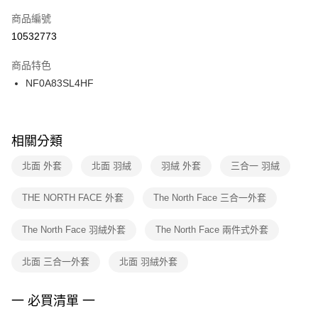
商品編號
宅配
【「AFTEE先享後付」結帳流程】
１．於結帳方式選擇「AFTEE先享後付」後，將跳轉至「AFTEE先享後付」
10532773
每筆NT$100，滿NT$1,500(含以上)免運費
結帳頁面，進行簡訊認證並確認金額後，即可完成結帳。
２．訂單成立數日內，您將收到繳費通知簡訊。
商品特色
付款後門市自取
３．收到繳費通知簡訊後14天內，點擊此簡訊中的連結，可透過四大超商／
NF0A83SL4HF
每筆NT$100，滿NT$1,500(含以上)免運費
ATM／網路銀行／等多元方式進行付款，方視為交易完成。
※ 請注意：結帳手續完成當下不需立刻繳費，但若您需要取消訂單，請聯絡
購買商品的店家。未經商家同意取消之訂單仍視為有效，需透過AFTEE先享
後付繳納相關費用。
※ 交易是否成功請以「AFTEE先享後付 」之結帳頁面顯示為準，若有關於
相關分類
是否繳費成功／繳費後需取消欲退款等相關疑問，請聯繫「AFTEE先享後付
客戶支援中心」
https://netprotections.freshdesk.com/support/home
北面 外套
北面 羽絨
羽絨 外套
三合一 羽絨
【注意事項】
THE NORTH FACE 外套
The North Face 三合一外套
１．透過由恩沛科技股份有限公司提供之「AFTEE先享後付」服務完成之交
易，需依本服務之必要範圍內提供個人資料，並將交易相關給付款項請求債
權轉讓予恩沛科技股份有限公司。
The North Face 羽絨外套
The North Face 兩件式外套
２．關於個人資料處理事宜，請瀏覽以下網址：
https://aftee.tw/terms/#terms3
北面 三合一外套
北面 羽絨外套
３．未成年的使用者請事先徵得法定代理人或監護人之同意方可使用
「AFTEE先享後付」，若未經同意申辦者引起之損失，本公司不負相關責
任。
一 必買清單 一
４．使用「AFTEE先享後付」時，將依據個別帳號之用戶狀況，依本公司即
時審查核予不同之上限額度；若仍有額度不足之情形，本公司將視審查結果