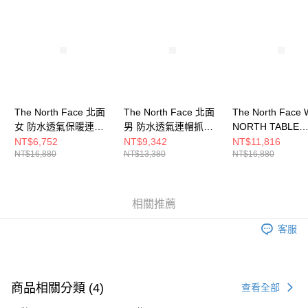
請求用戶進行身份認證。
５．嚴禁一人註冊多個帳號或使用他人資訊註冊。若發現惡意使用之情形，
恩沛科技股份有限公司將有權停止該用戶之使用額度並採取法律行動。
The North Face 北面
The North Face 北面
The North Face 
女 防水透氣保暖連帽
男 防水透氣連帽抓絨
NORTH TABLE
羽絨內裡三合一外套
內裡三合一外套
DOWN TRICLIMA
NT$6,752
NT$9,342
NT$11,816
NT$16,880
NT$13,380
NT$16,880
NF0A88RW7O1
NF0A89ZSJK3
AP 女 兩件式外套
NF0A8ED1QLI
相關推薦
客服
商品相關分類 (4)
查看全部