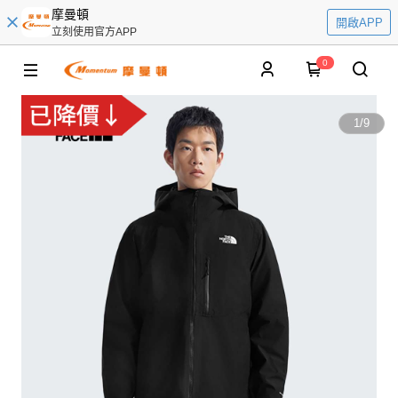
摩曼頓
開啟APP
立刻使用官方APP
0
1
/
9