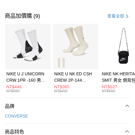
付款方式
信用卡一次付款
商品加價購 (9)
查看全部
信用卡分期付款
3 期 0 利率 每期
NT$560
21家銀行
合作金庫商業銀行
第一商業銀行
LINE Pay
華南商業銀行
彰化商業銀行
Apple Pay
上海商業儲蓄銀行
台北富邦商業銀行
國泰世華商業銀行
兆豐國際商業銀行
悠遊付
臺灣中小企業銀行
台中商業銀行
NIKE U J UNICORN
NIKE U NK ED CSH
NIKE NK HERIT
匯豐（台灣）商業銀行
華泰商業銀行
CRW 1PR -160 男女
CREW 2P-144
SMIT 男女 側背
全盈+PAY
聯邦商業銀行
遠東國際商業銀行
中統襪 FZ3393100
EMBRDY 男女 短統襪
BA5871010
NT$446
NT$365
NT$527
元大商業銀行
永豐商業銀行
NT$550
NT$450
NT$650
AFTEE先享後付
FZ3073133
玉山商業銀行
星展（台灣）商業銀行
相關說明
台新國際商業銀行
中國信託商業銀行
品牌
【關於「AFTEE先享後付」】
台灣樂天信用卡公司
AFTEE先享後付是「在收到商品之後才付款」的支付方式。 讓您購物簡單
運送方式
CONVERSE
便利好安心！
１．簡單：不需註冊會員、不需綁卡、不需儲值。
7-11取貨(快速到店)
２．便利：只要手機號碼，簡訊認證，即可結帳。
商品特色
每筆NT$100，滿NT$1,500(含以上)免運費
３．安心：先確認商品／服務後，再付款。