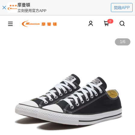
摩曼頓
開啟APP
立刻使用官方APP
0
1
/
6