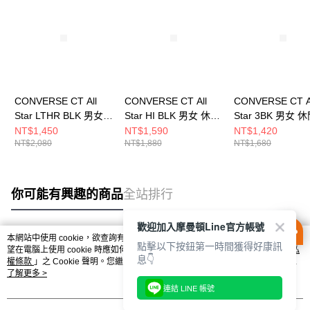
CONVERSE CT All
CONVERSE CT All
CONVERSE CT A
Star LTHR BLK 男女
Star HI BLK 男女 休閒
Star 3BK 男女 
休閒鞋 132174C
鞋 M9160C
M5039C
NT$1,450
NT$1,590
NT$1,420
NT$2,080
NT$1,880
NT$1,680
你可能有興趣的商品
全站排行
歡迎加入摩曼頓Line官方帳號
本網站中使用 cookie，欲查詢有關本網站使用 cookie 方式之詳情，及若您不希
點擊以下按鈕第一時間獲得好康訊
熱門標籤
望在電腦上使用 cookie 時應如何變更電腦的 cookie 設定，請參閱本網站「
隱私
息👇
權條款
」之 Cookie 聲明。您繼續使用本網站即表示您同意本公司得按本網站使
用條款之 Cookie 聲明使用 cookie。
了解更多 >
連結 LINE 帳號