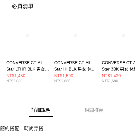
請求用戶進行身份認證。
一 必買清單 一
５．嚴禁一人註冊多個帳號或使用他人資訊註冊。若發現惡意使用之情形，
恩沛科技股份有限公司將有權停止該用戶之使用額度並採取法律行動。
CONVERSE CT All
CONVERSE CT All
CONVERSE CT A
Star LTHR BLK 男女
Star HI BLK 男女 休閒
Star 3BK 男女 
休閒鞋 132174C
鞋 M9160C
M5039C
NT$1,450
NT$1,590
NT$1,420
NT$2,080
NT$1,880
NT$1,680
詳細說明
相關推薦
簡約搭配，時尚穿搭