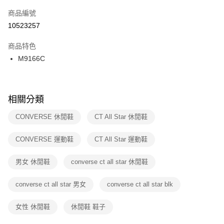
商品編號
宅配
【「AFTEE先享後付」結帳流程】
１．於結帳方式選擇「AFTEE先享後付」後，將跳轉至「AFTEE先享後付」
10523257
每筆NT$100，滿NT$1,500(含以上)免運費
結帳頁面，進行簡訊認證並確認金額後，即可完成結帳。
２．訂單成立數日內，您將收到繳費通知簡訊。
商品特色
付款後門市自取
３．收到繳費通知簡訊後14天內，點擊此簡訊中的連結，可透過四大超商／
M9166C
每筆NT$100，滿NT$1,500(含以上)免運費
ATM／網路銀行／等多元方式進行付款，方視為交易完成。
※ 請注意：結帳手續完成當下不需立刻繳費，但若您需要取消訂單，請聯絡
購買商品的店家。未經商家同意取消之訂單仍視為有效，需透過AFTEE先享
後付繳納相關費用。
※ 交易是否成功請以「AFTEE先享後付 」之結帳頁面顯示為準，若有關於
相關分類
是否繳費成功／繳費後需取消欲退款等相關疑問，請聯繫「AFTEE先享後付
客戶支援中心」
https://netprotections.freshdesk.com/support/home
CONVERSE 休閒鞋
CT All Star 休閒鞋
【注意事項】
CONVERSE 運動鞋
CT All Star 運動鞋
１．透過由恩沛科技股份有限公司提供之「AFTEE先享後付」服務完成之交
易，需依本服務之必要範圍內提供個人資料，並將交易相關給付款項請求債
權轉讓予恩沛科技股份有限公司。
男女 休閒鞋
converse ct all star 休閒鞋
２．關於個人資料處理事宜，請瀏覽以下網址：
https://aftee.tw/terms/#terms3
converse ct all star 男女
converse ct all star blk
３．未成年的使用者請事先徵得法定代理人或監護人之同意方可使用
「AFTEE先享後付」，若未經同意申辦者引起之損失，本公司不負相關責
任。
女性 休閒鞋
休閒鞋 鞋子
４．使用「AFTEE先享後付」時，將依據個別帳號之用戶狀況，依本公司即
時審查核予不同之上限額度；若仍有額度不足之情形，本公司將視審查結果