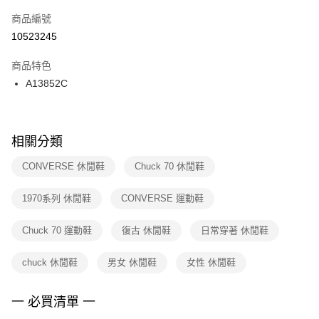
商品編號
宅配
【「AFTEE先享後付」結帳流程】
１．於結帳方式選擇「AFTEE先享後付」後，將跳轉至「AFTEE先享後付」
10523245
每筆NT$100，滿NT$1,500(含以上)免運費
結帳頁面，進行簡訊認證並確認金額後，即可完成結帳。
２．訂單成立數日內，您將收到繳費通知簡訊。
商品特色
付款後門市自取
３．收到繳費通知簡訊後14天內，點擊此簡訊中的連結，可透過四大超商／
A13852C
每筆NT$100，滿NT$1,500(含以上)免運費
ATM／網路銀行／等多元方式進行付款，方視為交易完成。
※ 請注意：結帳手續完成當下不需立刻繳費，但若您需要取消訂單，請聯絡
購買商品的店家。未經商家同意取消之訂單仍視為有效，需透過AFTEE先享
後付繳納相關費用。
※ 交易是否成功請以「AFTEE先享後付 」之結帳頁面顯示為準，若有關於
相關分類
是否繳費成功／繳費後需取消欲退款等相關疑問，請聯繫「AFTEE先享後付
客戶支援中心」
https://netprotections.freshdesk.com/support/home
CONVERSE 休閒鞋
Chuck 70 休閒鞋
【注意事項】
1970系列 休閒鞋
CONVERSE 運動鞋
１．透過由恩沛科技股份有限公司提供之「AFTEE先享後付」服務完成之交
易，需依本服務之必要範圍內提供個人資料，並將交易相關給付款項請求債
權轉讓予恩沛科技股份有限公司。
Chuck 70 運動鞋
復古 休閒鞋
日常穿著 休閒鞋
２．關於個人資料處理事宜，請瀏覽以下網址：
https://aftee.tw/terms/#terms3
chuck 休閒鞋
男女 休閒鞋
女性 休閒鞋
３．未成年的使用者請事先徵得法定代理人或監護人之同意方可使用
「AFTEE先享後付」，若未經同意申辦者引起之損失，本公司不負相關責
任。
一 必買清單 一
４．使用「AFTEE先享後付」時，將依據個別帳號之用戶狀況，依本公司即
時審查核予不同之上限額度；若仍有額度不足之情形，本公司將視審查結果