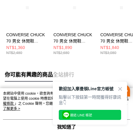
CONVERSE CHUCK
CONVERSE CHUCK
CONVERSE CH
70 男女 休閒鞋
70 男女 休閒鞋
70 男女 休閒鞋
A12407C
A13438C
A10550C
NT$1,360
NT$1,890
NT$1,840
NT$2,480
NT$2,680
NT$3,080
你可能有興趣的商品
全站排行
歡迎加入摩曼頓Line官方帳號
本網站中使用 cookie，欲查詢有關本網站使用 cookie 方式之詳情，及若您不希
點擊以下按鈕第一時間獲得好康訊
熱門標籤
望在電腦上使用 cookie 時應如何變更電腦的 cookie 設定，請參閱本網站「
隱私
息👇
權條款
」之 Cookie 聲明。您繼續使用本網站即表示您同意本公司得按本網站使
用條款之 Cookie 聲明使用 cookie。
了解更多 >
連結 LINE 帳號
我知道了