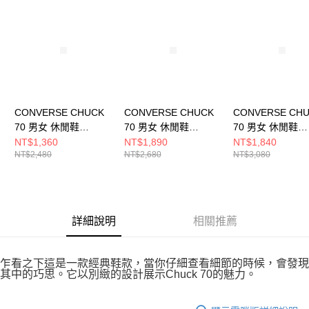
請求用戶進行身份認證。
５．嚴禁一人註冊多個帳號或使用他人資訊註冊。若發現惡意使用之情形，
恩沛科技股份有限公司將有權停止該用戶之使用額度並採取法律行動。
CONVERSE CHUCK
CONVERSE CHUCK
CONVERSE CH
70 男女 休閒鞋
70 男女 休閒鞋
70 男女 休閒鞋
A12407C
A13438C
A10550C
NT$1,360
NT$1,890
NT$1,840
NT$2,480
NT$2,680
NT$3,080
詳細說明
相關推薦
乍看之下這是一款經典鞋款，當你仔細查看細節的時候，會發現
其中的巧思。它以別緻的設計展示Chuck 70的魅力。