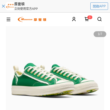
摩曼頓
開啟APP
立刻使用官方APP
0
1
/
7