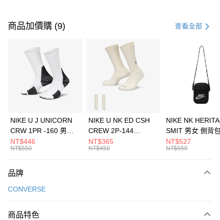
付款方式
信用卡一次付款
商品加價購 (9)
查看全部
信用卡分期付款
3 期 0 利率 每期
NT$893
21家銀行
合作金庫商業銀行
第一商業銀行
LINE Pay
華南商業銀行
彰化商業銀行
Apple Pay
上海商業儲蓄銀行
台北富邦商業銀行
國泰世華商業銀行
兆豐國際商業銀行
悠遊付
臺灣中小企業銀行
台中商業銀行
NIKE U J UNICORN
NIKE U NK ED CSH
NIKE NK HERIT
匯豐（台灣）商業銀行
華泰商業銀行
CRW 1PR -160 男女
CREW 2P-144
SMIT 男女 側背
全盈+PAY
聯邦商業銀行
遠東國際商業銀行
中統襪 FZ3393100
EMBRDY 男女 短統襪
BA5871010
NT$446
NT$365
NT$527
元大商業銀行
永豐商業銀行
NT$550
NT$450
NT$650
AFTEE先享後付
FZ3073133
玉山商業銀行
星展（台灣）商業銀行
相關說明
台新國際商業銀行
中國信託商業銀行
品牌
【關於「AFTEE先享後付」】
台灣樂天信用卡公司
AFTEE先享後付是「在收到商品之後才付款」的支付方式。 讓您購物簡單
運送方式
CONVERSE
便利好安心！
１．簡單：不需註冊會員、不需綁卡、不需儲值。
7-11取貨(快速到店)
２．便利：只要手機號碼，簡訊認證，即可結帳。
商品特色
每筆NT$100，滿NT$1,500(含以上)免運費
３．安心：先確認商品／服務後，再付款。