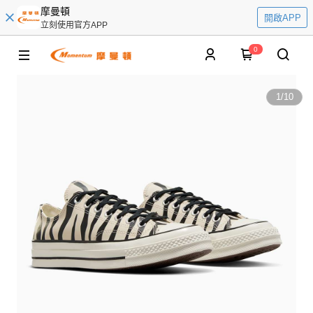
摩曼頓
開啟APP
立刻使用官方APP
0
1
/
10