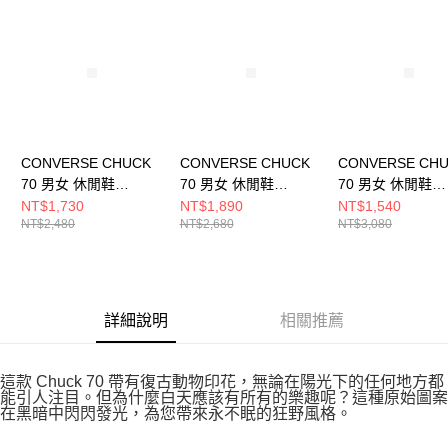
請求用戶進行身份認證。
５．嚴禁一人註冊多個帳號或使用他人資訊註冊。若發現惡意使用之情形，
恩沛科技股份有限公司將有權停止該用戶之使用額度並採取法律行動。
CONVERSE CHUCK
CONVERSE CHUCK
CONVERSE CH
70 男女 休閒鞋
70 男女 休閒鞋
70 男女 休閒鞋
A13840C
A13852C
A12455C
NT$1,730
NT$1,890
NT$1,540
NT$2,480
NT$2,680
NT$3,080
詳細說明
相關推薦
這款 Chuck 70 帶有復古動物印花，無論在陽光下的任何地方都
能引人注目。但為什麼白天應該有所有的樂趣呢？這種原始圖案
在黑暗中閃閃發光，為您帶來永不眠的狂野風格。