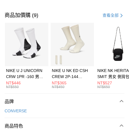
付款方式
信用卡一次付款
商品加價購 (9)
查看全部
信用卡分期付款
3 期 0 利率 每期
NT$893
21家銀行
合作金庫商業銀行
第一商業銀行
LINE Pay
華南商業銀行
彰化商業銀行
Apple Pay
上海商業儲蓄銀行
台北富邦商業銀行
國泰世華商業銀行
兆豐國際商業銀行
悠遊付
臺灣中小企業銀行
台中商業銀行
NIKE U J UNICORN
NIKE U NK ED CSH
NIKE NK HERIT
匯豐（台灣）商業銀行
華泰商業銀行
CRW 1PR -160 男女
CREW 2P-144
SMIT 男女 側背
全盈+PAY
聯邦商業銀行
遠東國際商業銀行
中統襪 FZ3393100
EMBRDY 男女 短統襪
BA5871010
NT$446
NT$365
NT$527
元大商業銀行
永豐商業銀行
NT$550
NT$450
NT$650
AFTEE先享後付
FZ3073133
玉山商業銀行
星展（台灣）商業銀行
相關說明
台新國際商業銀行
中國信託商業銀行
品牌
【關於「AFTEE先享後付」】
台灣樂天信用卡公司
AFTEE先享後付是「在收到商品之後才付款」的支付方式。 讓您購物簡單
運送方式
CONVERSE
便利好安心！
１．簡單：不需註冊會員、不需綁卡、不需儲值。
7-11取貨(快速到店)
２．便利：只要手機號碼，簡訊認證，即可結帳。
商品特色
每筆NT$100，滿NT$1,500(含以上)免運費
３．安心：先確認商品／服務後，再付款。