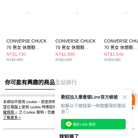
CONVERSE CHUCK
CONVERSE CHUCK
CONVERSE CH
70 男女 休閒鞋
70 男女 休閒鞋
70 男女 休閒鞋
A13840C
A13852C
A12455C
NT$1,730
NT$1,890
NT$1,540
NT$2,480
NT$2,680
NT$3,080
你可能有興趣的商品
全站排行
歡迎加入摩曼頓Line官方帳號
本網站中使用 cookie，欲查詢有關本網站使用 cookie 方式之詳情，及若您不希
點擊以下按鈕第一時間獲得好康訊
熱門標籤
望在電腦上使用 cookie 時應如何變更電腦的 cookie 設定，請參閱本網站「
隱私
息👇
權條款
」之 Cookie 聲明。您繼續使用本網站即表示您同意本公司得按本網站使
用條款之 Cookie 聲明使用 cookie。
了解更多 >
連結 LINE 帳號
我知道了