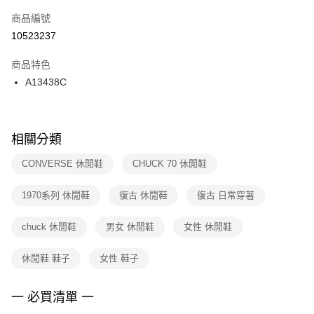
商品編號
宅配
【「AFTEE先享後付」結帳流程】
１．於結帳方式選擇「AFTEE先享後付」後，將跳轉至「AFTEE先享後付」
10523237
每筆NT$100，滿NT$1,500(含以上)免運費
結帳頁面，進行簡訊認證並確認金額後，即可完成結帳。
２．訂單成立數日內，您將收到繳費通知簡訊。
商品特色
付款後門市自取
３．收到繳費通知簡訊後14天內，點擊此簡訊中的連結，可透過四大超商／
A13438C
每筆NT$100，滿NT$1,500(含以上)免運費
ATM／網路銀行／等多元方式進行付款，方視為交易完成。
※ 請注意：結帳手續完成當下不需立刻繳費，但若您需要取消訂單，請聯絡
購買商品的店家。未經商家同意取消之訂單仍視為有效，需透過AFTEE先享
後付繳納相關費用。
※ 交易是否成功請以「AFTEE先享後付 」之結帳頁面顯示為準，若有關於
相關分類
是否繳費成功／繳費後需取消欲退款等相關疑問，請聯繫「AFTEE先享後付
客戶支援中心」
https://netprotections.freshdesk.com/support/home
CONVERSE 休閒鞋
CHUCK 70 休閒鞋
【注意事項】
1970系列 休閒鞋
復古 休閒鞋
復古 日常穿著
１．透過由恩沛科技股份有限公司提供之「AFTEE先享後付」服務完成之交
易，需依本服務之必要範圍內提供個人資料，並將交易相關給付款項請求債
權轉讓予恩沛科技股份有限公司。
chuck 休閒鞋
男女 休閒鞋
女性 休閒鞋
２．關於個人資料處理事宜，請瀏覽以下網址：
https://aftee.tw/terms/#terms3
休閒鞋 鞋子
女性 鞋子
３．未成年的使用者請事先徵得法定代理人或監護人之同意方可使用
「AFTEE先享後付」，若未經同意申辦者引起之損失，本公司不負相關責
任。
一 必買清單 一
４．使用「AFTEE先享後付」時，將依據個別帳號之用戶狀況，依本公司即
時審查核予不同之上限額度；若仍有額度不足之情形，本公司將視審查結果