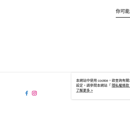
你可能
本網站中使用 cookie，欲查詢有關
設定，請參閱本網站「
隱私權條款
使用 cookie。
了解更多 >