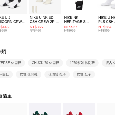
宅配
１．於結帳
付」結帳
每筆NT$1
２．訂單
３．收到繳
付款後門
KE U J
NIKE U NK ED
NIKE NK
NIKE U N
／ATM／
NICORN CRW
CSH CREW 2P-
HERITAGE S
PLS CSH 
每筆NT$1
※ 請注意
R -160 男女 中
144 EMBRDY 男
SMIT 男女 側背包
144 DBL
$446
NT$365
NT$527
NT$284
絡購買商品
襪 FZ3393100
女 短統襪
BA5871010
襪 DH405
$550
NT$450
NT$650
NT$350
先享後付
FZ3073133
※ 交易是
是否繳費成
付客戶支
分類
【注意事
１．透過由
VERSE 休閒鞋
CHUCK 70 休閒鞋
1970系列 休閒鞋
復古 
交易，需
求債權轉
２．關於
 休閒鞋
女性 休閒鞋
休閒鞋 鞋子
女性 鞋子
https://aft
３．未成
「AFTE
任。
買清單 一
４．使用「
即時審查
結果請求
５．嚴禁