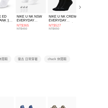
方式選擇「AFTEE先享後付」後，將跳轉至「AFTEE先享後
頁面，進行簡訊認證並確認金額後，即可完成結帳。
00，滿NT$1,500(含以上)免運費
成立數日內，您將收到繳費通知簡訊。
費通知簡訊後14天內，點擊此簡訊中的連結，可透過四大超商
市自取
K ED
NIKE U NK NSW
NIKE U NK CREW
NIKE U NK
網路銀行／等多元方式進行付款，方視為交易完成。
ANK 1P
EVERYDAY
EVERYDAY
EVERYDAY LTW
00，滿NT$1,500(含以上)免運費
：結帳手續完成當下不需立刻繳費，但若您需要取消訂單，請聯
 男 中統
ESSENTIAL CR
BBALL 3PR 男女
ANKLE 3PR 男女
NT$365
NT$527
NT$365
的店家。未經商家同意取消之訂單仍視為有效，需透過AFTEE
8104
男女 短統襪
長統襪
踝襪 SX7677010
NT$450
NT$650
NT$450
繳納相關費用。
DX5089103
DA2123010
否成功請以「AFTEE先享後付 」之結帳頁面顯示為準，若有關於
功／繳費後需取消欲退款等相關疑問，請聯繫「AFTEE先享後
援中心」
https://netprotections.freshdesk.com/support/home
項】
恩沛科技股份有限公司提供之「AFTEE先享後付」服務完成之
休閒鞋
復古 日常穿著
chuck 休閒鞋
依本服務之必要範圍內提供個人資料，並將交易相關給付款項請
讓予恩沛科技股份有限公司。
個人資料處理事宜，請瀏覽以下網址：
ee.tw/terms/#terms3
年的使用者請事先徵得法定代理人或監護人之同意方可使用
E先享後付」，若未經同意申辦者引起之損失，本公司不負相關責
AFTEE先享後付」時，將依據個別帳號之用戶狀況，依本公司
核予不同之上限額度；若仍有額度不足之情形，本公司將視審查
用戶進行身份認證。
一人註冊多個帳號或使用他人資訊註冊。若發現惡意使用之情