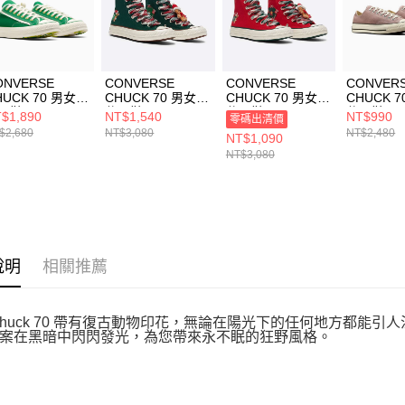
形，恩沛
動。
ONVERSE
CONVERSE
CONVERSE
CONVER
HUCK 70 男女
CHUCK 70 男女
CHUCK 70 男女
CHUCK 7
閒鞋 A13852C
休閒鞋 A12455C
休閒鞋 A12454C
休閒鞋 A1
$1,890
NT$1,540
NT$990
零碼出清價
$2,680
NT$3,080
NT$2,480
NT$1,090
NT$3,080
說明
相關推薦
Chuck 70 帶有復古動物印花，無論在陽光下的任何地方都能
案在黑暗中閃閃發光，為您帶來永不眠的狂野風格。