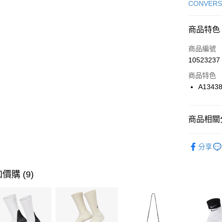
信用卡一
CONVERS
信用卡分
商品特色
3 期 
商品編號
合作金
LINE Pay
10523237
華南商
Apple Pay
上海商
商品特色
國泰世
A1343
悠遊付
臺灣中
匯豐（
全盈+PAY
聯邦商
商品相關分
元大商
AFTEE先
玉山商
品牌
Co
相關說明
分享
台新國
【關於「A
男性商品
台灣樂
AFTEE
便利好安
女性商品
運送方式
價購 (9)
１．簡單
２．便利
運動類型
7-11取貨
３．安心
每筆NT$1
經典系列
【「AFT
促銷活動