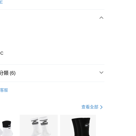
次付款
E
期付款
0 利率 每期
NT$893
21家銀行
庫商業銀行
第一商業銀行
業銀行
彰化商業銀行
業儲蓄銀行
台北富邦商業銀行
華商業銀行
兆豐國際商業銀行
8C
小企業銀行
台中商業銀行
台灣）商業銀行
華泰商業銀行
業銀行
遠東國際商業銀行
類 (6)
業銀行
永豐商業銀行
享後付
業銀行
星展（台灣）商業銀行
nverse
全系列鞋款
客服
際商業銀行
中國信託商業銀行
FTEE先享後付」】
鞋類
休閒鞋
天信用卡公司
先享後付是「在收到商品之後才付款」的支付方式。 讓您購物簡單
心！
鞋類
休閒鞋
查看全部
：不需註冊會員、不需綁卡、不需儲值。
：只要手機號碼，簡訊認證，即可結帳。
休閒戶外
鞋
(快速到店)
：先確認商品／服務後，再付款。
00，滿NT$1,500(含以上)免運費
CONVERSE 1970系列
EE先享後付」結帳流程】
兒童/青少年｜鞋服6折起