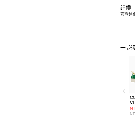
評價
喜歡這
一 必
C
C
休
NT
NT