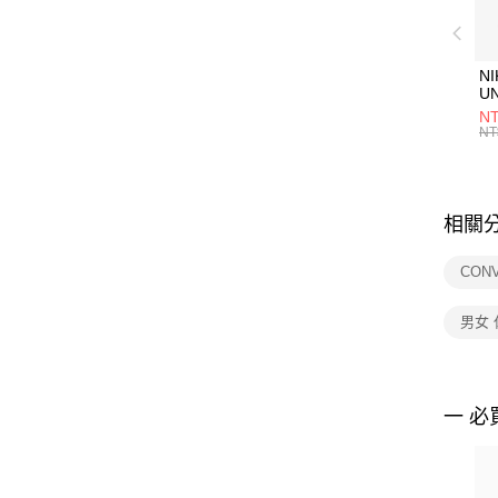
NI
U
1P
NT
統
NT
相關
CON
男女
一 必