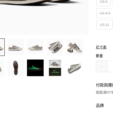
US 6
US 8.5
US 11
尺寸表
數量
付款與運
超取滿NT$
付款方式
品牌