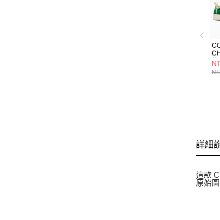
C
C
休
NT
NT
詳細
這款 
原始圖