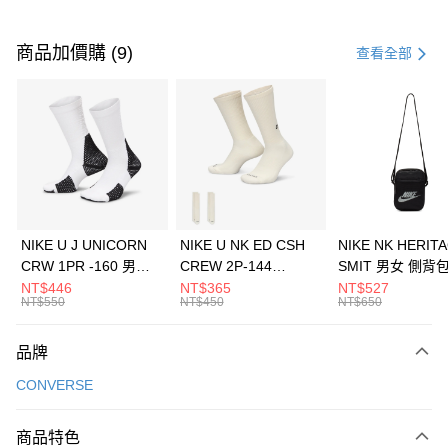
付款方式
信用卡一次付款
商品加價購 (9)
查看全部
信用卡分期付款
3 期 0 利率 每期
NT$960
21家銀行
合作金庫商業銀行
第一商業銀行
LINE Pay
華南商業銀行
彰化商業銀行
Apple Pay
上海商業儲蓄銀行
台北富邦商業銀行
國泰世華商業銀行
兆豐國際商業銀行
悠遊付
臺灣中小企業銀行
台中商業銀行
NIKE U J UNICORN
NIKE U NK ED CSH
NIKE NK HERIT
匯豐（台灣）商業銀行
華泰商業銀行
CRW 1PR -160 男女
CREW 2P-144
SMIT 男女 側背
全盈+PAY
聯邦商業銀行
遠東國際商業銀行
中統襪 FZ3393100
EMBRDY 男女 短統襪
BA5871010
NT$446
NT$365
NT$527
元大商業銀行
永豐商業銀行
NT$550
NT$450
NT$650
AFTEE先享後付
FZ3073133
玉山商業銀行
星展（台灣）商業銀行
相關說明
台新國際商業銀行
中國信託商業銀行
品牌
【關於「AFTEE先享後付」】
台灣樂天信用卡公司
AFTEE先享後付是「在收到商品之後才付款」的支付方式。 讓您購物簡單
運送方式
CONVERSE
便利好安心！
１．簡單：不需註冊會員、不需綁卡、不需儲值。
7-11取貨(快速到店)
２．便利：只要手機號碼，簡訊認證，即可結帳。
商品特色
每筆NT$100，滿NT$1,500(含以上)免運費
３．安心：先確認商品／服務後，再付款。