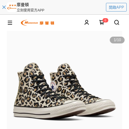
摩曼頓
開啟APP
立刻使用官方APP
0
1
/
10