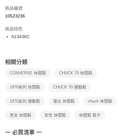
商品編號
宅配
【「AFTEE先享後付」結帳流程】
１．於結帳方式選擇「AFTEE先享後付」後，將跳轉至「AFTEE先享後付」
10523236
每筆NT$100，滿NT$1,500(含以上)免運費
結帳頁面，進行簡訊認證並確認金額後，即可完成結帳。
２．訂單成立數日內，您將收到繳費通知簡訊。
商品特色
付款後門市自取
３．收到繳費通知簡訊後14天內，點擊此簡訊中的連結，可透過四大超商／
A13436C
每筆NT$100，滿NT$1,500(含以上)免運費
ATM／網路銀行／等多元方式進行付款，方視為交易完成。
※ 請注意：結帳手續完成當下不需立刻繳費，但若您需要取消訂單，請聯絡
購買商品的店家。未經商家同意取消之訂單仍視為有效，需透過AFTEE先享
後付繳納相關費用。
※ 交易是否成功請以「AFTEE先享後付 」之結帳頁面顯示為準，若有關於
相關分類
是否繳費成功／繳費後需取消欲退款等相關疑問，請聯繫「AFTEE先享後付
客戶支援中心」
https://netprotections.freshdesk.com/support/home
CONVERSE 休閒鞋
CHUCK 70 休閒鞋
【注意事項】
1970系列 休閒鞋
CHUCK 70 運動鞋
１．透過由恩沛科技股份有限公司提供之「AFTEE先享後付」服務完成之交
易，需依本服務之必要範圍內提供個人資料，並將交易相關給付款項請求債
權轉讓予恩沛科技股份有限公司。
1970系列 運動鞋
復古 休閒鞋
chuck 休閒鞋
２．關於個人資料處理事宜，請瀏覽以下網址：
https://aftee.tw/terms/#terms3
男女 休閒鞋
女性 休閒鞋
休閒鞋 鞋子
３．未成年的使用者請事先徵得法定代理人或監護人之同意方可使用
「AFTEE先享後付」，若未經同意申辦者引起之損失，本公司不負相關責
任。
一 必買清單 一
４．使用「AFTEE先享後付」時，將依據個別帳號之用戶狀況，依本公司即
時審查核予不同之上限額度；若仍有額度不足之情形，本公司將視審查結果