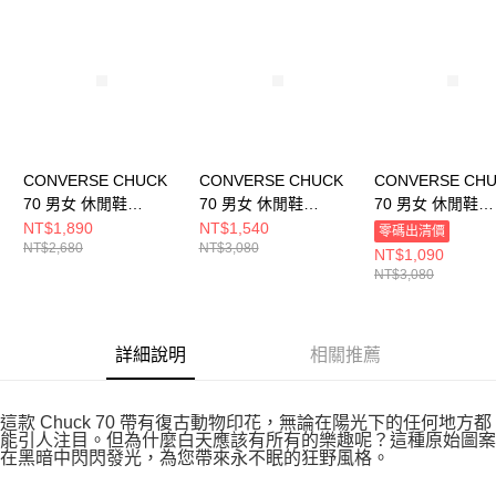
請求用戶進行身份認證。
５．嚴禁一人註冊多個帳號或使用他人資訊註冊。若發現惡意使用之情形，
恩沛科技股份有限公司將有權停止該用戶之使用額度並採取法律行動。
CONVERSE CHUCK
CONVERSE CHUCK
CONVERSE CH
70 男女 休閒鞋
70 男女 休閒鞋
70 男女 休閒鞋
A13852C
A12455C
A12454C
NT$1,890
NT$1,540
零碼出清價
NT$2,680
NT$3,080
NT$1,090
NT$3,080
詳細說明
相關推薦
這款 Chuck 70 帶有復古動物印花，無論在陽光下的任何地方都
能引人注目。但為什麼白天應該有所有的樂趣呢？這種原始圖案
在黑暗中閃閃發光，為您帶來永不眠的狂野風格。