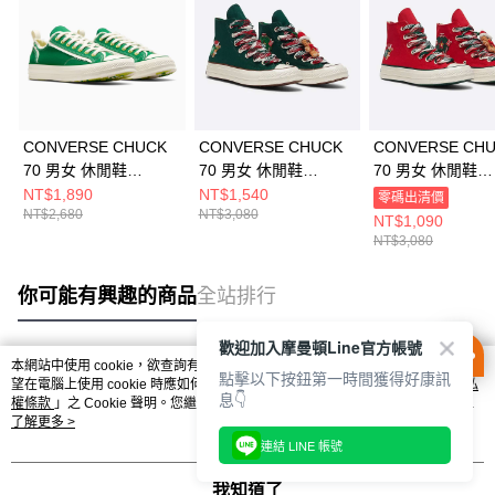
CONVERSE CHUCK
CONVERSE CHUCK
CONVERSE CH
70 男女 休閒鞋
70 男女 休閒鞋
70 男女 休閒鞋
A13852C
A12455C
A12454C
NT$1,890
NT$1,540
零碼出清價
NT$2,680
NT$3,080
NT$1,090
NT$3,080
你可能有興趣的商品
全站排行
歡迎加入摩曼頓Line官方帳號
本網站中使用 cookie，欲查詢有關本網站使用 cookie 方式之詳情，及若您不希
點擊以下按鈕第一時間獲得好康訊
熱門標籤
望在電腦上使用 cookie 時應如何變更電腦的 cookie 設定，請參閱本網站「
隱私
息👇
權條款
」之 Cookie 聲明。您繼續使用本網站即表示您同意本公司得按本網站使
用條款之 Cookie 聲明使用 cookie。
了解更多 >
連結 LINE 帳號
我知道了