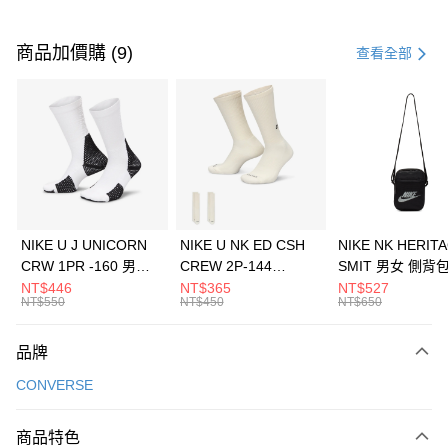
付款方式
信用卡一次付款
商品加價購 (9)
查看全部
信用卡分期付款
3 期 0 利率 每期
NT$960
21家銀行
合作金庫商業銀行
第一商業銀行
LINE Pay
華南商業銀行
彰化商業銀行
Apple Pay
上海商業儲蓄銀行
台北富邦商業銀行
國泰世華商業銀行
兆豐國際商業銀行
悠遊付
臺灣中小企業銀行
台中商業銀行
NIKE U J UNICORN
NIKE U NK ED CSH
NIKE NK HERIT
匯豐（台灣）商業銀行
華泰商業銀行
CRW 1PR -160 男女
CREW 2P-144
SMIT 男女 側背
全盈+PAY
聯邦商業銀行
遠東國際商業銀行
中統襪 FZ3393100
EMBRDY 男女 短統襪
BA5871010
NT$446
NT$365
NT$527
元大商業銀行
永豐商業銀行
NT$550
NT$450
NT$650
AFTEE先享後付
FZ3073133
玉山商業銀行
星展（台灣）商業銀行
相關說明
台新國際商業銀行
中國信託商業銀行
品牌
【關於「AFTEE先享後付」】
台灣樂天信用卡公司
AFTEE先享後付是「在收到商品之後才付款」的支付方式。 讓您購物簡單
運送方式
CONVERSE
便利好安心！
１．簡單：不需註冊會員、不需綁卡、不需儲值。
7-11取貨(快速到店)
２．便利：只要手機號碼，簡訊認證，即可結帳。
商品特色
每筆NT$100，滿NT$1,500(含以上)免運費
３．安心：先確認商品／服務後，再付款。