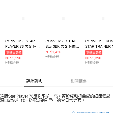
請求用戶進行身份認證。
５．嚴禁一人註冊多個帳號或使用他人資訊註冊。若發現惡意使用之情形，
恩沛科技股份有限公司將有權停止該用戶之使用額度並採取法律行動。
CONVERSE STAR
CONVERSE CT All
CONVERSE RU
PLAYER 76 男女 休閒
Star 3BK 男女 休閒鞋
STAR TRAINER
鞋 A12592C
M5039C
休閒鞋 A11505C
NT$1,420
零碼出清價
零碼出清價
NT$1,680
NT$1,190
NT$1,390
NT$2,480
NT$3,080
詳細說明
相關推薦
這版Star Player 76讓你眼前一亮。蓬鬆感和扭曲感的細節靈感
源自於90年代－搭配舒適鞋墊，適合日常穿著。