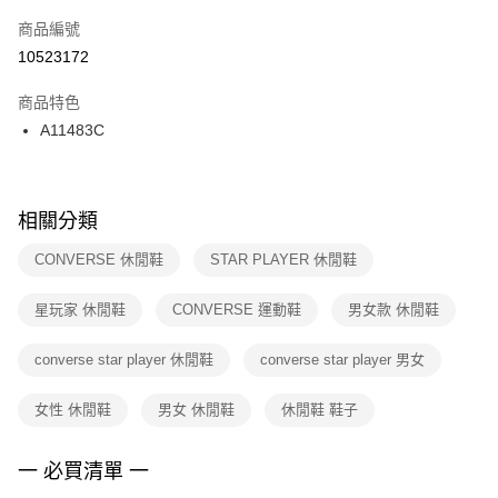
商品編號
宅配
【「AFTEE先享後付」結帳流程】
１．於結帳方式選擇「AFTEE先享後付」後，將跳轉至「AFTEE先享後付」
10523172
每筆NT$100，滿NT$1,500(含以上)免運費
結帳頁面，進行簡訊認證並確認金額後，即可完成結帳。
２．訂單成立數日內，您將收到繳費通知簡訊。
商品特色
付款後門市自取
３．收到繳費通知簡訊後14天內，點擊此簡訊中的連結，可透過四大超商／
A11483C
每筆NT$100，滿NT$1,500(含以上)免運費
ATM／網路銀行／等多元方式進行付款，方視為交易完成。
※ 請注意：結帳手續完成當下不需立刻繳費，但若您需要取消訂單，請聯絡
購買商品的店家。未經商家同意取消之訂單仍視為有效，需透過AFTEE先享
後付繳納相關費用。
※ 交易是否成功請以「AFTEE先享後付 」之結帳頁面顯示為準，若有關於
相關分類
是否繳費成功／繳費後需取消欲退款等相關疑問，請聯繫「AFTEE先享後付
客戶支援中心」
https://netprotections.freshdesk.com/support/home
CONVERSE 休閒鞋
STAR PLAYER 休閒鞋
【注意事項】
星玩家 休閒鞋
CONVERSE 運動鞋
男女款 休閒鞋
１．透過由恩沛科技股份有限公司提供之「AFTEE先享後付」服務完成之交
易，需依本服務之必要範圍內提供個人資料，並將交易相關給付款項請求債
權轉讓予恩沛科技股份有限公司。
converse star player 休閒鞋
converse star player 男女
２．關於個人資料處理事宜，請瀏覽以下網址：
https://aftee.tw/terms/#terms3
女性 休閒鞋
男女 休閒鞋
休閒鞋 鞋子
３．未成年的使用者請事先徵得法定代理人或監護人之同意方可使用
「AFTEE先享後付」，若未經同意申辦者引起之損失，本公司不負相關責
任。
一 必買清單 一
４．使用「AFTEE先享後付」時，將依據個別帳號之用戶狀況，依本公司即
時審查核予不同之上限額度；若仍有額度不足之情形，本公司將視審查結果