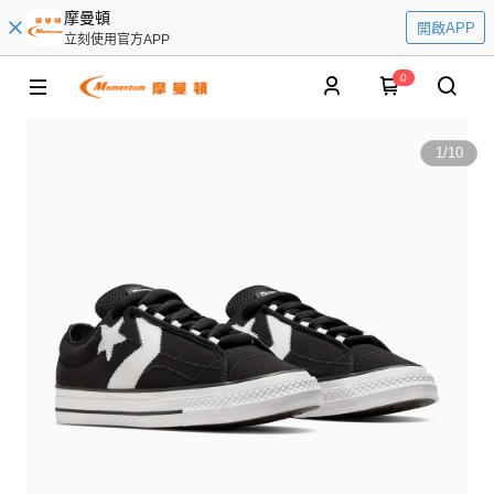
摩曼頓
開啟APP
立刻使用官方APP
0
1
/
10