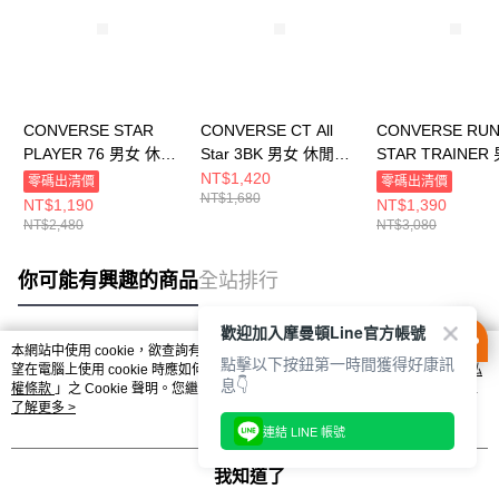
CONVERSE STAR
CONVERSE CT All
CONVERSE RU
PLAYER 76 男女 休閒
Star 3BK 男女 休閒鞋
STAR TRAINER
鞋 A12592C
M5039C
休閒鞋 A11505C
NT$1,420
零碼出清價
零碼出清價
NT$1,680
NT$1,190
NT$1,390
NT$2,480
NT$3,080
你可能有興趣的商品
全站排行
歡迎加入摩曼頓Line官方帳號
本網站中使用 cookie，欲查詢有關本網站使用 cookie 方式之詳情，及若您不希
點擊以下按鈕第一時間獲得好康訊
熱門標籤
望在電腦上使用 cookie 時應如何變更電腦的 cookie 設定，請參閱本網站「
隱私
息👇
權條款
」之 Cookie 聲明。您繼續使用本網站即表示您同意本公司得按本網站使
用條款之 Cookie 聲明使用 cookie。
了解更多 >
連結 LINE 帳號
我知道了