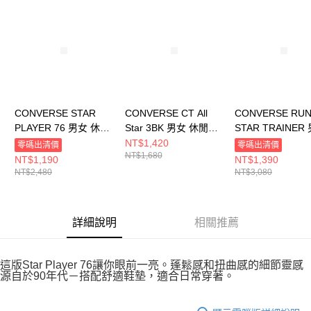
請求用戶進行身份認證。
５．嚴禁一人註冊多個帳號或使用他人資訊註冊。若發現惡意使用之情形，
恩沛科技股份有限公司將有權停止該用戶之使用額度並採取法律行動。
CONVERSE STAR
CONVERSE CT All
CONVERSE RU
PLAYER 76 男女 休閒
Star 3BK 男女 休閒鞋
STAR TRAINER
鞋 A12592C
M5039C
休閒鞋 A11505C
NT$1,420
零碼出清價
零碼出清價
NT$1,680
NT$1,190
NT$1,390
NT$2,480
NT$3,080
詳細說明
相關推薦
這版Star Player 76讓你眼前一亮。蓬鬆感和扭曲感的細節靈感
源自於90年代－搭配舒適鞋墊，適合日常穿著。