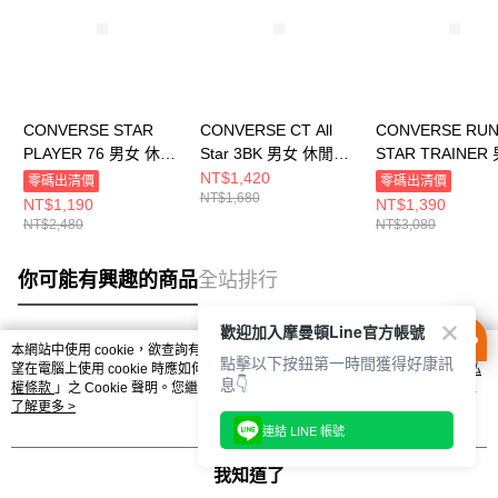
CONVERSE STAR
CONVERSE CT All
CONVERSE RU
PLAYER 76 男女 休閒
Star 3BK 男女 休閒鞋
STAR TRAINER
鞋 A12592C
M5039C
休閒鞋 A11505C
NT$1,420
零碼出清價
零碼出清價
NT$1,680
NT$1,190
NT$1,390
NT$2,480
NT$3,080
你可能有興趣的商品
全站排行
歡迎加入摩曼頓Line官方帳號
本網站中使用 cookie，欲查詢有關本網站使用 cookie 方式之詳情，及若您不希
點擊以下按鈕第一時間獲得好康訊
熱門標籤
望在電腦上使用 cookie 時應如何變更電腦的 cookie 設定，請參閱本網站「
隱私
息👇
權條款
」之 Cookie 聲明。您繼續使用本網站即表示您同意本公司得按本網站使
用條款之 Cookie 聲明使用 cookie。
了解更多 >
連結 LINE 帳號
我知道了