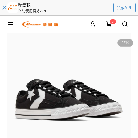
摩曼頓
開啟APP
立刻使用官方APP
0
1
/
10