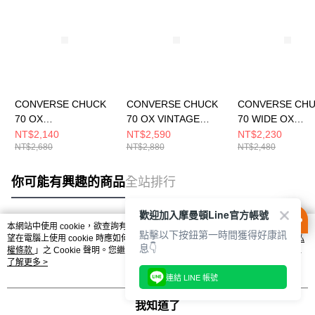
CONVERSE CHUCK
CONVERSE CHUCK
CONVERSE CH
70 OX
70 OX VINTAGE
70 WIDE OX
BLACK/VINTAGE
WHITE/VINTAGE
BLACK/BLACK/
NT$2,140
NT$2,590
NT$2,230
NT$2,680
NT$2,880
NT$2,480
WHITE 休閒鞋 男女 黑
WHITE 男女 休閒鞋
T 男女 休閒鞋
色 A15549C
A18849C
A10358C
你可能有興趣的商品
全站排行
歡迎加入摩曼頓Line官方帳號
本網站中使用 cookie，欲查詢有關本網站使用 cookie 方式之詳情，及若您不希
點擊以下按鈕第一時間獲得好康訊
熱門標籤
望在電腦上使用 cookie 時應如何變更電腦的 cookie 設定，請參閱本網站「
隱私
息👇
權條款
」之 Cookie 聲明。您繼續使用本網站即表示您同意本公司得按本網站使
用條款之 Cookie 聲明使用 cookie。
了解更多 >
連結 LINE 帳號
我知道了