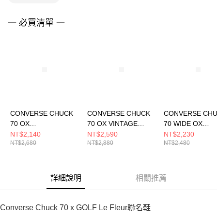
４．使用「AFTEE先享後付」時，將依據個別帳號之用戶狀況，依本公司即
時審查核予不同之上限額度；若仍有額度不足之情形，本公司將視審查結果
請求用戶進行身份認證。
一 必買清單 一
５．嚴禁一人註冊多個帳號或使用他人資訊註冊。若發現惡意使用之情形，
恩沛科技股份有限公司將有權停止該用戶之使用額度並採取法律行動。
CONVERSE CHUCK
CONVERSE CHUCK
CONVERSE CH
70 OX
70 OX VINTAGE
70 WIDE OX
BLACK/VINTAGE
WHITE/VINTAGE
BLACK/BLACK/
NT$2,140
NT$2,590
NT$2,230
NT$2,680
NT$2,880
NT$2,480
WHITE 休閒鞋 男女 黑
WHITE 男女 休閒鞋
T 男女 休閒鞋
色 A15549C
A18849C
A10358C
詳細說明
相關推薦
Converse Chuck 70 x GOLF Le Fleur聯名鞋