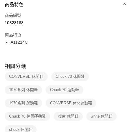
２．便利：只要手機號碼，簡訊認證，即可結帳。
商品特色
每筆NT$100，滿NT$1,500(含以上)免運費
３．安心：先確認商品／服務後，再付款。
商品編號
宅配
【「AFTEE先享後付」結帳流程】
１．於結帳方式選擇「AFTEE先享後付」後，將跳轉至「AFTEE先享後付」
10523168
每筆NT$100，滿NT$1,500(含以上)免運費
結帳頁面，進行簡訊認證並確認金額後，即可完成結帳。
２．訂單成立數日內，您將收到繳費通知簡訊。
商品特色
付款後門市自取
３．收到繳費通知簡訊後14天內，點擊此簡訊中的連結，可透過四大超商／
A11214C
每筆NT$100，滿NT$1,500(含以上)免運費
ATM／網路銀行／等多元方式進行付款，方視為交易完成。
※ 請注意：結帳手續完成當下不需立刻繳費，但若您需要取消訂單，請聯絡
購買商品的店家。未經商家同意取消之訂單仍視為有效，需透過AFTEE先享
後付繳納相關費用。
※ 交易是否成功請以「AFTEE先享後付 」之結帳頁面顯示為準，若有關於
相關分類
是否繳費成功／繳費後需取消欲退款等相關疑問，請聯繫「AFTEE先享後付
客戶支援中心」
https://netprotections.freshdesk.com/support/home
CONVERSE 休閒鞋
Chuck 70 休閒鞋
【注意事項】
1970系列 休閒鞋
Chuck 70 運動鞋
１．透過由恩沛科技股份有限公司提供之「AFTEE先享後付」服務完成之交
易，需依本服務之必要範圍內提供個人資料，並將交易相關給付款項請求債
權轉讓予恩沛科技股份有限公司。
1970系列 運動鞋
CONVERSE 休閒運動鞋
２．關於個人資料處理事宜，請瀏覽以下網址：
https://aftee.tw/terms/#terms3
Chuck 70 休閒運動鞋
復古 休閒鞋
white 休閒鞋
３．未成年的使用者請事先徵得法定代理人或監護人之同意方可使用
「AFTEE先享後付」，若未經同意申辦者引起之損失，本公司不負相關責
任。
chuck 休閒鞋