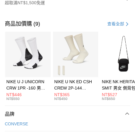
超取滿NT$1,500免運
付款方式
信用卡一次付款
商品加價購 (9)
查看全部
信用卡分期付款
3 期 0 利率 每期
NT$1,226
21家銀行
合作金庫商業銀行
第一商業銀行
LINE Pay
華南商業銀行
彰化商業銀行
Apple Pay
上海商業儲蓄銀行
台北富邦商業銀行
國泰世華商業銀行
兆豐國際商業銀行
悠遊付
臺灣中小企業銀行
台中商業銀行
NIKE U J UNICORN
NIKE U NK ED CSH
NIKE NK HERIT
匯豐（台灣）商業銀行
華泰商業銀行
CRW 1PR -160 男女
CREW 2P-144
SMIT 男女 側背
全盈+PAY
聯邦商業銀行
遠東國際商業銀行
中統襪 FZ3393100
EMBRDY 男女 短統襪
BA5871010
NT$446
NT$365
NT$527
元大商業銀行
永豐商業銀行
NT$550
NT$450
NT$650
AFTEE先享後付
FZ3073133
玉山商業銀行
星展（台灣）商業銀行
相關說明
台新國際商業銀行
中國信託商業銀行
品牌
【關於「AFTEE先享後付」】
台灣樂天信用卡公司
AFTEE先享後付是「在收到商品之後才付款」的支付方式。 讓您購物簡單
運送方式
CONVERSE
便利好安心！
１．簡單：不需註冊會員、不需綁卡、不需儲值。
7-11取貨(快速到店)