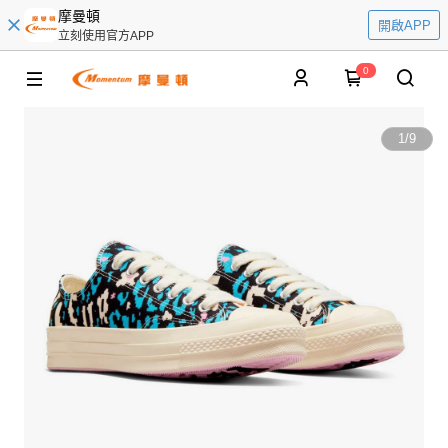
摩曼頓
開啟APP
立刻使用官方APP
0
1
/
9