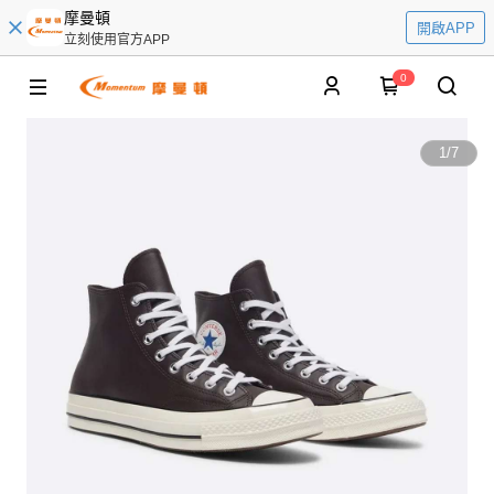
摩曼頓
開啟APP
立刻使用官方APP
0
1
/
7