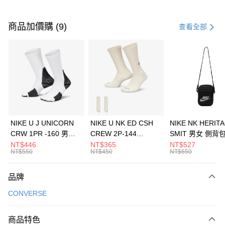
付款方式
信用卡一次付款
商品加價購 (9)
查看全部
信用卡分期付款
3 期 0 利率 每期
NT$1,026
21家銀行
合作金庫商業銀行
第一商業銀行
LINE Pay
華南商業銀行
彰化商業銀行
Apple Pay
上海商業儲蓄銀行
台北富邦商業銀行
國泰世華商業銀行
兆豐國際商業銀行
悠遊付
臺灣中小企業銀行
台中商業銀行
NIKE U J UNICORN
NIKE U NK ED CSH
NIKE NK HERIT
匯豐（台灣）商業銀行
華泰商業銀行
CRW 1PR -160 男女
CREW 2P-144
SMIT 男女 側背
全盈+PAY
聯邦商業銀行
遠東國際商業銀行
中統襪 FZ3393100
EMBRDY 男女 短統襪
BA5871010
NT$446
NT$365
NT$527
元大商業銀行
永豐商業銀行
NT$550
NT$450
NT$650
AFTEE先享後付
FZ3073133
玉山商業銀行
星展（台灣）商業銀行
相關說明
台新國際商業銀行
中國信託商業銀行
品牌
【關於「AFTEE先享後付」】
台灣樂天信用卡公司
AFTEE先享後付是「在收到商品之後才付款」的支付方式。 讓您購物簡單
運送方式
CONVERSE
便利好安心！
１．簡單：不需註冊會員、不需綁卡、不需儲值。
7-11取貨(快速到店)
２．便利：只要手機號碼，簡訊認證，即可結帳。
商品特色
每筆NT$100，滿NT$1,500(含以上)免運費
３．安心：先確認商品／服務後，再付款。