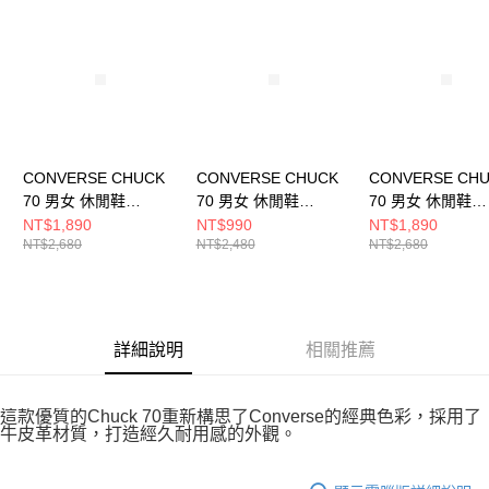
請求用戶進行身份認證。
５．嚴禁一人註冊多個帳號或使用他人資訊註冊。若發現惡意使用之情形，
恩沛科技股份有限公司將有權停止該用戶之使用額度並採取法律行動。
CONVERSE CHUCK
CONVERSE CHUCK
CONVERSE CH
70 男女 休閒鞋
70 男女 休閒鞋
70 男女 休閒鞋
A13852C
A12407C
A13438C
NT$1,890
NT$990
NT$1,890
NT$2,680
NT$2,480
NT$2,680
詳細說明
相關推薦
這款優質的Chuck 70重新構思了Converse的經典色彩，採用了
牛皮革材質，打造經久耐用感的外觀。