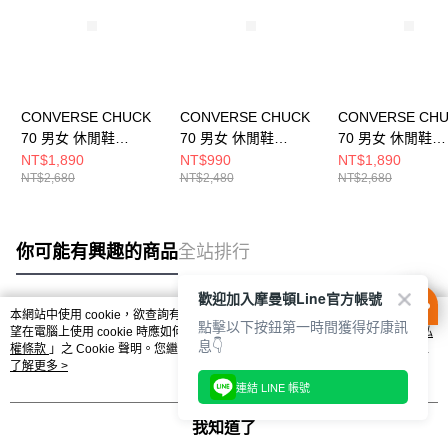
CONVERSE CHUCK
CONVERSE CHUCK
CONVERSE CH
70 男女 休閒鞋
70 男女 休閒鞋
70 男女 休閒鞋
A13852C
A12407C
A13438C
NT$1,890
NT$990
NT$1,890
NT$2,680
NT$2,480
NT$2,680
你可能有興趣的商品
全站排行
歡迎加入摩曼頓Line官方帳號
本網站中使用 cookie，欲查詢有關本網站使用 cookie 方式之詳情，及若您不希
點擊以下按鈕第一時間獲得好康訊
熱門標籤
望在電腦上使用 cookie 時應如何變更電腦的 cookie 設定，請參閱本網站「
隱私
息👇
權條款
」之 Cookie 聲明。您繼續使用本網站即表示您同意本公司得按本網站使
用條款之 Cookie 聲明使用 cookie。
了解更多 >
連結 LINE 帳號
我知道了