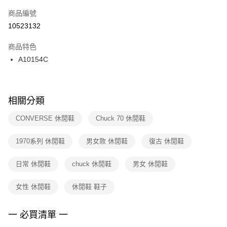
商品編號
宅配
【「AFTEE先享後付」結帳流程】
１．於結帳方式選擇「AFTEE先享後付」後，將跳轉至「AFTEE先享後付」
10523132
每筆NT$100，滿NT$1,500(含以上)免運費
結帳頁面，進行簡訊認證並確認金額後，即可完成結帳。
２．訂單成立數日內，您將收到繳費通知簡訊。
商品特色
付款後門市自取
３．收到繳費通知簡訊後14天內，點擊此簡訊中的連結，可透過四大超商／
A10154C
每筆NT$100，滿NT$1,500(含以上)免運費
ATM／網路銀行／等多元方式進行付款，方視為交易完成。
※ 請注意：結帳手續完成當下不需立刻繳費，但若您需要取消訂單，請聯絡
購買商品的店家。未經商家同意取消之訂單仍視為有效，需透過AFTEE先享
後付繳納相關費用。
※ 交易是否成功請以「AFTEE先享後付 」之結帳頁面顯示為準，若有關於
相關分類
是否繳費成功／繳費後需取消欲退款等相關疑問，請聯繫「AFTEE先享後付
客戶支援中心」
https://netprotections.freshdesk.com/support/home
CONVERSE 休閒鞋
Chuck 70 休閒鞋
【注意事項】
1970系列 休閒鞋
男女款 休閒鞋
復古 休閒鞋
１．透過由恩沛科技股份有限公司提供之「AFTEE先享後付」服務完成之交
易，需依本服務之必要範圍內提供個人資料，並將交易相關給付款項請求債
權轉讓予恩沛科技股份有限公司。
日常 休閒鞋
chuck 休閒鞋
男女 休閒鞋
２．關於個人資料處理事宜，請瀏覽以下網址：
https://aftee.tw/terms/#terms3
女性 休閒鞋
休閒鞋 鞋子
３．未成年的使用者請事先徵得法定代理人或監護人之同意方可使用
「AFTEE先享後付」，若未經同意申辦者引起之損失，本公司不負相關責
任。
一 必買清單 一
４．使用「AFTEE先享後付」時，將依據個別帳號之用戶狀況，依本公司即
時審查核予不同之上限額度；若仍有額度不足之情形，本公司將視審查結果