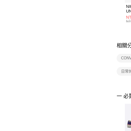
NI
U
1P
NT
統
NT
相關
CON
日常
一 必