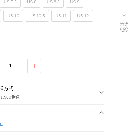
US 7.5
US 8
US 8.5
US 9
US 10
US 10.5
US 11
US 12
清除
紀錄
送方式
1,500免運
次付款
E
期付款