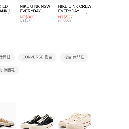
費通知簡訊後14天內，點擊此簡訊中的連結，可透過四大超商
市自取
K ED
NIKE U NK NSW
NIKE U NK CREW
NIKE U NK
網路銀行／等多元方式進行付款，方視為交易完成。
ANK 1P
EVERYDAY
EVERYDAY
EVERYDAY LTW
00，滿NT$1,500(含以上)免運費
：結帳手續完成當下不需立刻繳費，但若您需要取消訂單，請聯
 男 中統
ESSENTIAL CR
BBALL 3PR 男女
ANKLE 3PR 男女
NT$365
NT$527
NT$365
的店家。未經商家同意取消之訂單仍視為有效，需透過AFTEE
8104
男女 短統襪
長統襪
踝襪 SX7677010
NT$450
NT$650
NT$450
繳納相關費用。
DX5089103
DA2123010
否成功請以「AFTEE先享後付 」之結帳頁面顯示為準，若有關於
功／繳費後需取消欲退款等相關疑問，請聯繫「AFTEE先享後
援中心」
https://netprotections.freshdesk.com/support/home
項】
恩沛科技股份有限公司提供之「AFTEE先享後付」服務完成之
 休閒鞋
CONVERSE 復古
復古 休閒鞋
依本服務之必要範圍內提供個人資料，並將交易相關給付款項請
讓予恩沛科技股份有限公司。
個人資料處理事宜，請瀏覽以下網址：
女 休閒鞋
ee.tw/terms/#terms3
年的使用者請事先徵得法定代理人或監護人之同意方可使用
E先享後付」，若未經同意申辦者引起之損失，本公司不負相關責
AFTEE先享後付」時，將依據個別帳號之用戶狀況，依本公司
核予不同之上限額度；若仍有額度不足之情形，本公司將視審查
用戶進行身份認證。
一人註冊多個帳號或使用他人資訊註冊。若發現惡意使用之情
科技股份有限公司將有權停止該用戶之使用額度並採取法律行