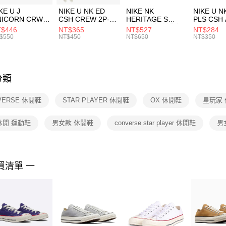
３．收到繳
付款後門
KE U J
NIKE U NK ED
NIKE NK
NIKE U N
／ATM／
NICORN CRW
CSH CREW 2P-
HERITAGE S
PLS CSH 
每筆NT$1
※ 請注意
R -160 男女 中
144 EMBRDY 男
SMIT 男女 側背包
144 DBL
$446
NT$365
NT$527
NT$284
絡購買商品
襪 FZ3393100
女 短統襪
BA5871010
襪 DH405
$550
NT$450
NT$650
NT$350
先享後付
FZ3073133
※ 交易是
是否繳費成
付客戶支
分類
【注意事
１．透過由
VERSE 休閒鞋
STAR PLAYER 休閒鞋
OX 休閒鞋
星玩家
交易，需
求債權轉
２．關於
休閒 運動鞋
男女款 休閒鞋
converse star player 休閒鞋
男
https://aft
３．未成
「AFTE
任。
買清單 一
４．使用「
即時審查
結果請求
５．嚴禁
形，恩沛
動。