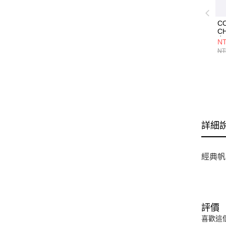
C
CH
女
NT
A1
NT
詳細
經典帆
評價
喜歡這