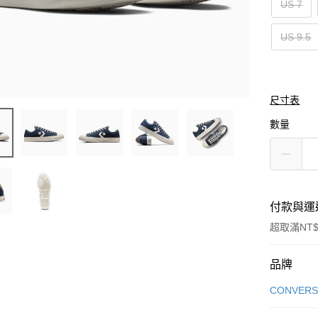
US 7
US 9.5
尺寸表
數量
付款與運
超取滿NT$
付款方式
品牌
信用卡一
CONVERS
信用卡分