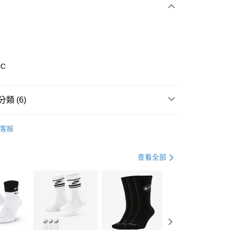
0 利率 每期
NT$826
21家銀行
庫商業銀行
第一商業銀行
業銀行
彰化商業銀行
業儲蓄銀行
台北富邦商業銀行
華商業銀行
兆豐國際商業銀行
0C
小企業銀行
台中商業銀行
台灣）商業銀行
華泰商業銀行
業銀行
遠東國際商業銀行
類 (6)
業銀行
永豐商業銀行
享後付
業銀行
星展（台灣）商業銀行
nverse
全系列鞋款
客服
際商業銀行
中國信託商業銀行
FTEE先享後付」】
鞋類
休閒鞋
天信用卡公司
先享後付是「在收到商品之後才付款」的支付方式。 讓您購物簡單
心！
鞋類
休閒鞋
查看全部
：不需註冊會員、不需綁卡、不需儲值。
：只要手機號碼，簡訊認證，即可結帳。
休閒戶外
鞋
(快速到店)
：先確認商品／服務後，再付款。
00，滿NT$1,500(含以上)免運費
專區⬇
EE先享後付」結帳流程】
兒童/青少年｜鞋服6折起
方式選擇「AFTEE先享後付」後，將跳轉至「AFTEE先享後
頁面，進行簡訊認證並確認金額後，即可完成結帳。
00，滿NT$1,500(含以上)免運費
成立數日內，您將收到繳費通知簡訊。