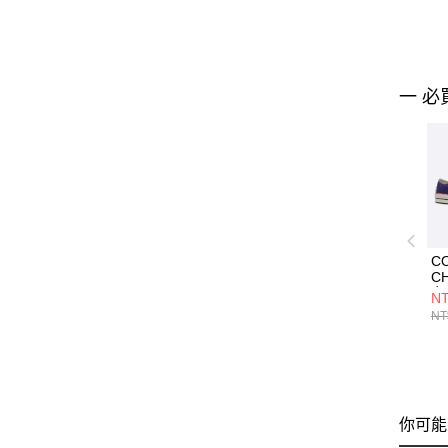
一 必
C
CH
女
NT
A1
NT
你可能