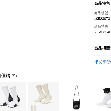
商品特色
3 期 
商品編號
合作金
LINE Pay
10523073
華南商
Apple Pay
上海商
商品特色
國泰世
A0854
悠遊付
臺灣中
匯豐（
全盈+PAY
聯邦商
商品相關分
元大商
AFTEE先
玉山商
品牌
Co
相關說明
分享
台新國
【關於「A
男性商品
台灣樂
AFTEE
便利好安
女性商品
運送方式
價購 (9)
１．簡單
２．便利
運動類型
7-11取貨
３．安心
每筆NT$1
限時降價
【「AFT
促銷活動
宅配
１．於結帳
付」結帳
每筆NT$1
２．訂單