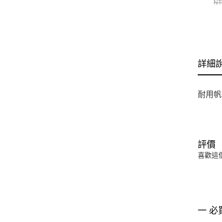
NT
詳細
耐用帆
評價
喜歡這
一 必