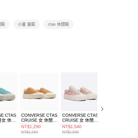
援中心」
https://netprotections.freshdesk.com/support/home
項】
恩沛科技股份有限公司提供之「AFTEE先享後付」服務完成之
閒鞋
小童 童鞋
ctas 休閒鞋
依本服務之必要範圍內提供個人資料，並將交易相關給付款項請
讓予恩沛科技股份有限公司。
個人資料處理事宜，請瀏覽以下網址：
ee.tw/terms/#terms3
年的使用者請事先徵得法定代理人或監護人之同意方可使用
E先享後付」，若未經同意申辦者引起之損失，本公司不負相關責
AFTEE先享後付」時，將依據個別帳號之用戶狀況，依本公司
核予不同之上限額度；若仍有額度不足之情形，本公司將視審查
用戶進行身份認證。
一人註冊多個帳號或使用他人資訊註冊。若發現惡意使用之情
科技股份有限公司將有權停止該用戶之使用額度並採取法律行
E CTAS
CONVERSE CTAS
CONVERSE CTAS
CONVERSE CTA
 男女 休閒
CRUISE 女 休閒鞋
CRUISE 女 休閒鞋
CRUISE 女 休閒
3C
A10652C
A13854C
A10651C
NT$1,290
NT$1,540
NT$1,290
NT$2,180
NT$2,580
NT$2,180