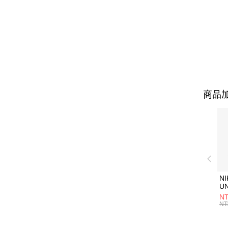
商品加
NI
U
1P
NT
統
NT