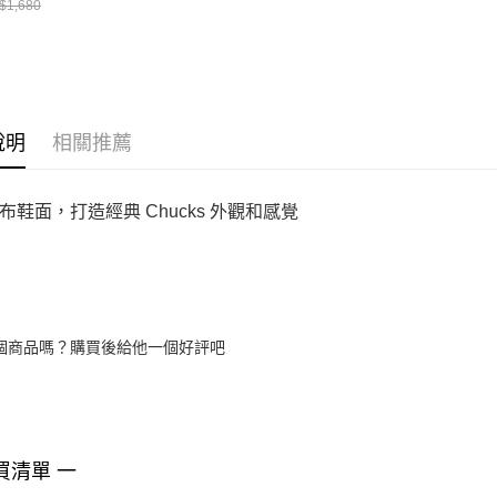
$1,680
說明
相關推薦
布鞋面，打造經典 Chucks 外觀和感覺
個商品嗎？購買後給他一個好評吧
買清單 一