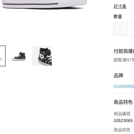
尺寸表
數量
付款與運
超取滿NT$
付款方式
品牌
信用卡一
CONVERS
信用卡分
商品特色
3 期 
商品編號
合作金
LINE Pay
10523065
華南商
Apple Pay
上海商
商品特色