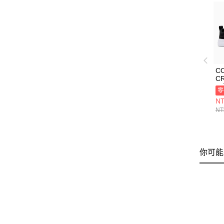
C
C
閒
零
NT
NT
你可能