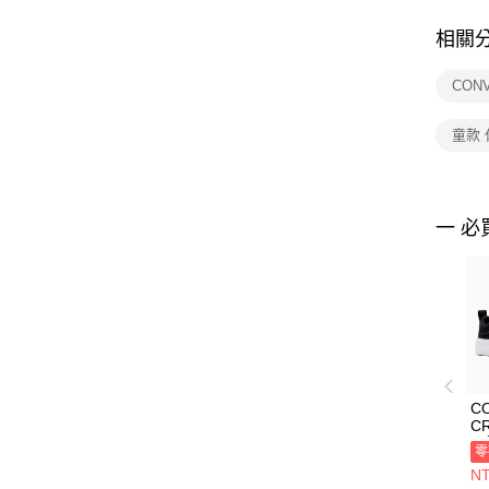
相關
CON
童款
一 必
C
C
閒
零
NT