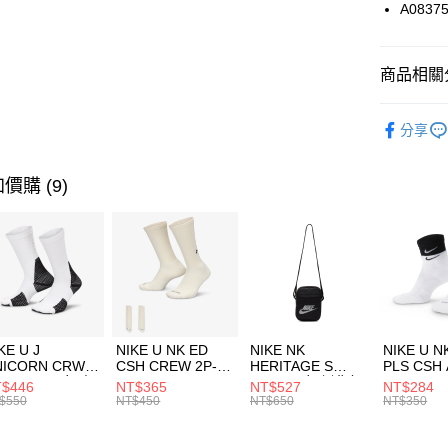
國泰世
A0837
悠遊付
臺灣中
匯豐（
全盈+PAY
聯邦商
商品相關分
元大商
AFTEE先
玉山商
品牌
Co
相關說明
分享
台新國
【關於「A
兒童/青少
台灣樂
AFTEE
便利好安
運動類型
運送方式
價購 (9)
１．簡單
２．便利
限時降價
7-11取貨
３．安心
每筆NT$1
促銷活動
【「AFT
宅配
１．於結帳
付」結帳
每筆NT$1
２．訂單
３．收到繳
付款後門
KE U J
NIKE U NK ED
NIKE NK
NIKE U N
／ATM／
NICORN CRW
CSH CREW 2P-
HERITAGE S
PLS CSH 
每筆NT$1
※ 請注意
R -160 男女 中
144 EMBRDY 男
SMIT 男女 側背包
144 DBL
$446
NT$365
NT$527
NT$284
絡購買商品
襪 FZ3393100
女 短統襪
BA5871010
襪 DH405
$550
NT$450
NT$650
NT$350
先享後付
FZ3073133
※ 交易是
是否繳費成