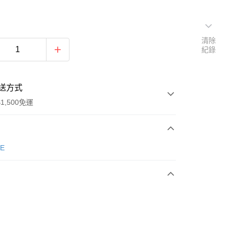
清除
紀錄
送方式
1,500免運
次付款
E
期付款
0 利率 每期
NT$426
21家銀行
庫商業銀行
第一商業銀行
業銀行
彰化商業銀行
業儲蓄銀行
台北富邦商業銀行