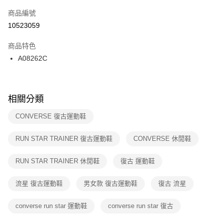
商品編號
宅配
【「AFTEE先享後付」結帳流程】
１．於結帳方式選擇「AFTEE先享後付」後，將跳轉至「AFTEE先享後付」
10523059
每筆NT$100，滿NT$1,500(含以上)免運費
結帳頁面，進行簡訊認證並確認金額後，即可完成結帳。
２．訂單成立數日內，您將收到繳費通知簡訊。
商品特色
付款後門市自取
３．收到繳費通知簡訊後14天內，點擊此簡訊中的連結，可透過四大超商／
A08262C
每筆NT$100，滿NT$1,500(含以上)免運費
ATM／網路銀行／等多元方式進行付款，方視為交易完成。
※ 請注意：結帳手續完成當下不需立刻繳費，但若您需要取消訂單，請聯絡
購買商品的店家。未經商家同意取消之訂單仍視為有效，需透過AFTEE先享
後付繳納相關費用。
※ 交易是否成功請以「AFTEE先享後付 」之結帳頁面顯示為準，若有關於
相關分類
是否繳費成功／繳費後需取消欲退款等相關疑問，請聯繫「AFTEE先享後付
客戶支援中心」
https://netprotections.freshdesk.com/support/home
CONVERSE 復古運動鞋
【注意事項】
RUN STAR TRAINER 復古運動鞋
CONVERSE 休閒鞋
１．透過由恩沛科技股份有限公司提供之「AFTEE先享後付」服務完成之交
易，需依本服務之必要範圍內提供個人資料，並將交易相關給付款項請求債
權轉讓予恩沛科技股份有限公司。
RUN STAR TRAINER 休閒鞋
復古 運動鞋
２．關於個人資料處理事宜，請瀏覽以下網址：
https://aftee.tw/terms/#terms3
流星 復古運動鞋
男女款 復古運動鞋
復古 流星
３．未成年的使用者請事先徵得法定代理人或監護人之同意方可使用
「AFTEE先享後付」，若未經同意申辦者引起之損失，本公司不負相關責
任。
converse run star 運動鞋
converse run star 復古
４．使用「AFTEE先享後付」時，將依據個別帳號之用戶狀況，依本公司即
時審查核予不同之上限額度；若仍有額度不足之情形，本公司將視審查結果