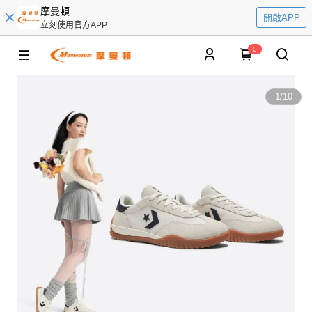
摩曼頓
開啟APP
立刻使用官方APP
0
1
/
10