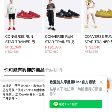
CONVERSE RUN
CONVERSE RUN
CONVERSE RU
STAR TRAINER 男女
STAR TRAINER 男女
STAR TRAINER
流星復古運動鞋
流星復古運動鞋
流星復古運動鞋
NT$1,340
NT$1,870
NT$1,340
NT$2,680
NT$2,680
NT$2,680
A10371C
A08263C
A10373C
你可能有興趣的商品
全站排行
歡迎加入摩曼頓Line官方帳號
本網站中使用 cookie，欲查詢有關本網站使用 cookie 方式之詳情，及若您不希
點擊以下按鈕第一時間獲得好康訊
熱門標籤
望在電腦上使用 cookie 時應如何變更電腦的 cookie 設定，請參閱本網站「
隱私
息👇
權條款
」之 Cookie 聲明。您繼續使用本網站即表示您同意本公司得按本網站使
用條款之 Cookie 聲明使用 cookie。
了解更多 >
連結 LINE 帳號