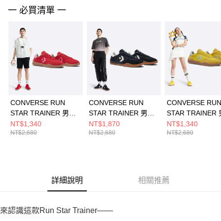
請求用戶進行身份認證。
一 必買清單 一
５．嚴禁一人註冊多個帳號或使用他人資訊註冊。若發現惡意使用之情形，
恩沛科技股份有限公司將有權停止該用戶之使用額度並採取法律行動。
CONVERSE RUN
CONVERSE RUN
CONVERSE RU
STAR TRAINER 男女
STAR TRAINER 男女
STAR TRAINER
流星復古運動鞋
流星復古運動鞋
流星復古運動鞋
NT$1,340
NT$1,870
NT$1,340
NT$2,680
NT$2,680
NT$2,680
A10371C
A08263C
A10373C
詳細說明
相關推薦
來認識這款Run Star Trainer——