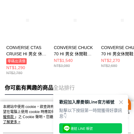
CONVERSE CTAS
CONVERSE CHUCK
CONVERSE CH
CRUISE HI 男女 休閒
70 HI 男女 休閒鞋
70 HI 男女休閒鞋
鞋 A06143C
A07201C
162053C
NT$1,540
NT$2,270
零碼出清價
NT$3,080
NT$2,680
NT$1,290
NT$2,780
你可能有興趣的商品
全站排行
歡迎加入摩曼頓Line官方帳號
本網站中使用 cookie，欲查詢有關本網站使用 cookie 方式之詳情，及若您不希
點擊以下按鈕第一時間獲得好康訊
熱門標籤
望在電腦上使用 cookie 時應如何變更電腦的 cookie 設定，請參閱本網站「
隱私
息👇
權條款
」之 Cookie 聲明。您繼續使用本網站即表示您同意本公司得按本網站使
用條款之 Cookie 聲明使用 cookie。
了解更多 >
連結 LINE 帳號