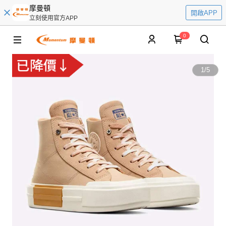
摩曼頓
開啟APP
立刻使用官方APP
0
1
/
5