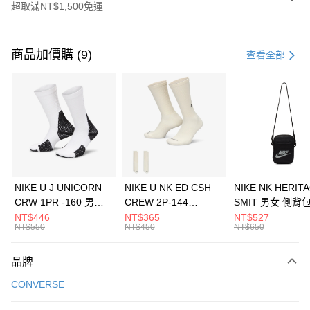
超取滿NT$1,500免運
付款方式
信用卡一次付款
商品加價購 (9)
查看全部
信用卡分期付款
3 期 0 利率 每期
NT$860
21家銀行
合作金庫商業銀行
第一商業銀行
LINE Pay
華南商業銀行
彰化商業銀行
Apple Pay
上海商業儲蓄銀行
台北富邦商業銀行
國泰世華商業銀行
兆豐國際商業銀行
悠遊付
臺灣中小企業銀行
台中商業銀行
NIKE U J UNICORN
NIKE U NK ED CSH
NIKE NK HERIT
匯豐（台灣）商業銀行
華泰商業銀行
CRW 1PR -160 男女
CREW 2P-144
SMIT 男女 側背
全盈+PAY
聯邦商業銀行
遠東國際商業銀行
中統襪 FZ3393100
EMBRDY 男女 短統襪
BA5871010
NT$446
NT$365
NT$527
元大商業銀行
永豐商業銀行
NT$550
NT$450
NT$650
AFTEE先享後付
FZ3073133
玉山商業銀行
星展（台灣）商業銀行
相關說明
台新國際商業銀行
中國信託商業銀行
品牌
【關於「AFTEE先享後付」】
台灣樂天信用卡公司
AFTEE先享後付是「在收到商品之後才付款」的支付方式。 讓您購物簡單
運送方式
CONVERSE
便利好安心！
１．簡單：不需註冊會員、不需綁卡、不需儲值。
7-11取貨(快速到店)