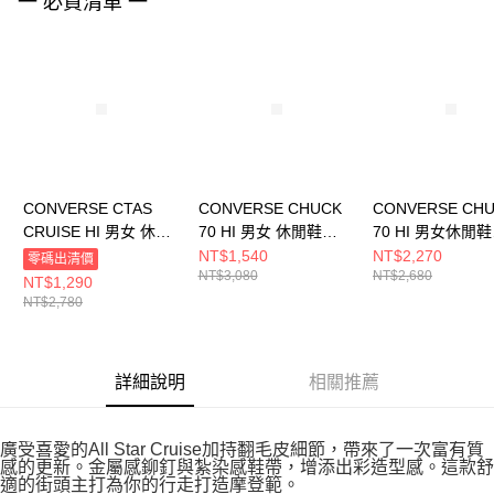
一 必買清單 一
４．使用「AFTEE先享後付」時，將依據個別帳號之用戶狀況，依本公司即
時審查核予不同之上限額度；若仍有額度不足之情形，本公司將視審查結果
請求用戶進行身份認證。
５．嚴禁一人註冊多個帳號或使用他人資訊註冊。若發現惡意使用之情形，
恩沛科技股份有限公司將有權停止該用戶之使用額度並採取法律行動。
CONVERSE CTAS
CONVERSE CHUCK
CONVERSE CH
CRUISE HI 男女 休閒
70 HI 男女 休閒鞋
70 HI 男女休閒鞋
鞋 A06143C
A07201C
162053C
NT$1,540
NT$2,270
零碼出清價
NT$3,080
NT$2,680
NT$1,290
NT$2,780
詳細說明
相關推薦
廣受喜愛的All Star Cruise加持翻毛皮細節，帶來了一次富有質
感的更新。金屬感鉚釘與紮染感鞋帶，增添出彩造型感。這款舒
適的街頭主打為你的行走打造摩登範。