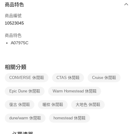
２．便利：只要手機號碼，簡訊認證，即可結帳。
商品特色
每筆NT$100，滿NT$1,500(含以上)免運費
３．安心：先確認商品／服務後，再付款。
商品編號
宅配
【「AFTEE先享後付」結帳流程】
１．於結帳方式選擇「AFTEE先享後付」後，將跳轉至「AFTEE先享後付」
10523045
每筆NT$100，滿NT$1,500(含以上)免運費
結帳頁面，進行簡訊認證並確認金額後，即可完成結帳。
２．訂單成立數日內，您將收到繳費通知簡訊。
商品特色
付款後門市自取
３．收到繳費通知簡訊後14天內，點擊此簡訊中的連結，可透過四大超商／
A07975C
每筆NT$100，滿NT$1,500(含以上)免運費
ATM／網路銀行／等多元方式進行付款，方視為交易完成。
※ 請注意：結帳手續完成當下不需立刻繳費，但若您需要取消訂單，請聯絡
購買商品的店家。未經商家同意取消之訂單仍視為有效，需透過AFTEE先享
後付繳納相關費用。
※ 交易是否成功請以「AFTEE先享後付 」之結帳頁面顯示為準，若有關於
相關分類
是否繳費成功／繳費後需取消欲退款等相關疑問，請聯繫「AFTEE先享後付
客戶支援中心」
https://netprotections.freshdesk.com/support/home
CONVERSE 休閒鞋
CTAS 休閒鞋
Cruise 休閒鞋
【注意事項】
Epic Dune 休閒鞋
Warm Homestead 休閒鞋
１．透過由恩沛科技股份有限公司提供之「AFTEE先享後付」服務完成之交
易，需依本服務之必要範圍內提供個人資料，並將交易相關給付款項請求債
權轉讓予恩沛科技股份有限公司。
復古 休閒鞋
暖棕 休閒鞋
大地色 休閒鞋
２．關於個人資料處理事宜，請瀏覽以下網址：
https://aftee.tw/terms/#terms3
dune/warm 休閒鞋
homestead 休閒鞋
３．未成年的使用者請事先徵得法定代理人或監護人之同意方可使用
「AFTEE先享後付」，若未經同意申辦者引起之損失，本公司不負相關責
任。