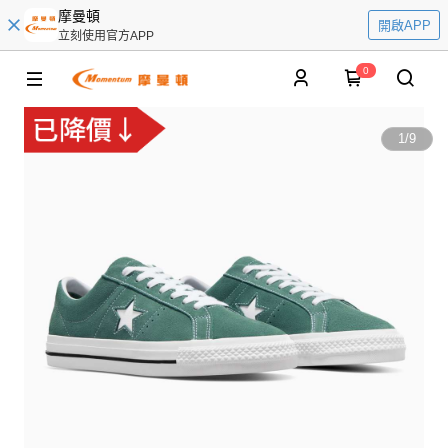
摩曼頓
開啟APP
立刻使用官方APP
0
1
/
9