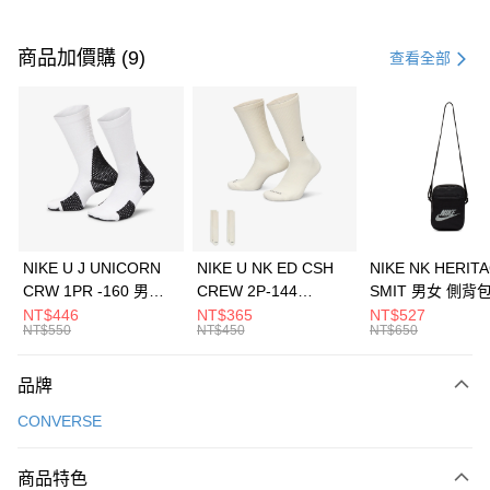
付款方式
信用卡一次付款
商品加價購 (9)
查看全部
信用卡分期付款
3 期 0 利率 每期
NT$860
21家銀行
合作金庫商業銀行
第一商業銀行
LINE Pay
華南商業銀行
彰化商業銀行
Apple Pay
上海商業儲蓄銀行
台北富邦商業銀行
國泰世華商業銀行
兆豐國際商業銀行
悠遊付
臺灣中小企業銀行
台中商業銀行
NIKE U J UNICORN
NIKE U NK ED CSH
NIKE NK HERIT
匯豐（台灣）商業銀行
華泰商業銀行
CRW 1PR -160 男女
CREW 2P-144
SMIT 男女 側背
全盈+PAY
聯邦商業銀行
遠東國際商業銀行
中統襪 FZ3393100
EMBRDY 男女 短統襪
BA5871010
NT$446
NT$365
NT$527
元大商業銀行
永豐商業銀行
NT$550
NT$450
NT$650
AFTEE先享後付
FZ3073133
玉山商業銀行
星展（台灣）商業銀行
相關說明
台新國際商業銀行
中國信託商業銀行
品牌
【關於「AFTEE先享後付」】
台灣樂天信用卡公司
AFTEE先享後付是「在收到商品之後才付款」的支付方式。 讓您購物簡單
運送方式
CONVERSE
便利好安心！
１．簡單：不需註冊會員、不需綁卡、不需儲值。
7-11取貨(快速到店)
２．便利：只要手機號碼，簡訊認證，即可結帳。
商品特色
每筆NT$100，滿NT$1,500(含以上)免運費
３．安心：先確認商品／服務後，再付款。