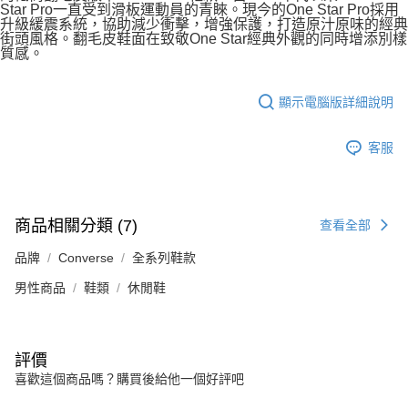
Star Pro一直受到滑板運動員的青睞。現今的One Star Pro採用
升級緩震系統，協助減少衝擊，增強保護，打造原汁原味的經典
街頭風格。翻毛皮鞋面在致敬One Star經典外觀的同時增添別樣
質感。
顯示電腦版詳細說明
客服
商品相關分類 (7)
查看全部
品牌
Converse
全系列鞋款
男性商品
鞋類
休閒鞋
評價
喜歡這個商品嗎？購買後給他一個好評吧