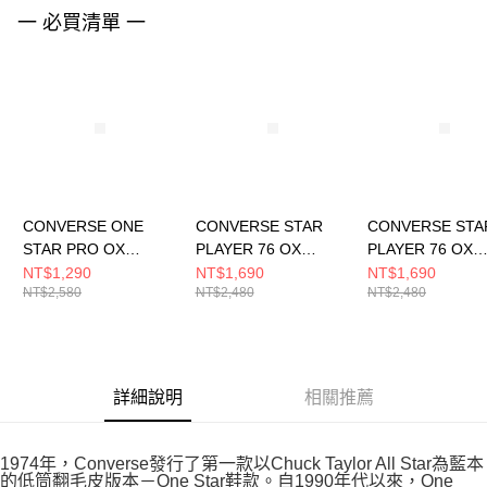
請求用戶進行身份認證。
一 必買清單 一
５．嚴禁一人註冊多個帳號或使用他人資訊註冊。若發現惡意使用之情形，
恩沛科技股份有限公司將有權停止該用戶之使用額度並採取法律行動。
CONVERSE ONE
CONVERSE STAR
CONVERSE STA
STAR PRO OX
PLAYER 76 OX
PLAYER 76 OX
EGRET/WHITE/BLAC
BLACK/VINTAGE
VINTAGE
NT$1,290
NT$1,690
NT$1,690
NT$2,580
NT$2,480
NT$2,480
K 男女 休閒鞋
WHITE 男女 休閒鞋
WHITE/BLACK 
172950C
A01607C
休閒鞋 A01608C
詳細說明
相關推薦
1974年，Converse發行了第一款以Chuck Taylor All Star為藍本
的低筒翻毛皮版本－One Star鞋款。自1990年代以來，One