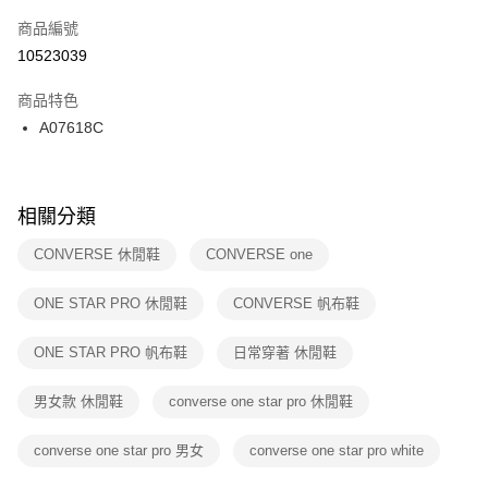
商品編號
宅配
【「AFTEE先享後付」結帳流程】
１．於結帳方式選擇「AFTEE先享後付」後，將跳轉至「AFTEE先享後付」
10523039
每筆NT$100，滿NT$1,500(含以上)免運費
結帳頁面，進行簡訊認證並確認金額後，即可完成結帳。
２．訂單成立數日內，您將收到繳費通知簡訊。
商品特色
付款後門市自取
３．收到繳費通知簡訊後14天內，點擊此簡訊中的連結，可透過四大超商／
A07618C
每筆NT$100，滿NT$1,500(含以上)免運費
ATM／網路銀行／等多元方式進行付款，方視為交易完成。
※ 請注意：結帳手續完成當下不需立刻繳費，但若您需要取消訂單，請聯絡
購買商品的店家。未經商家同意取消之訂單仍視為有效，需透過AFTEE先享
後付繳納相關費用。
※ 交易是否成功請以「AFTEE先享後付 」之結帳頁面顯示為準，若有關於
相關分類
是否繳費成功／繳費後需取消欲退款等相關疑問，請聯繫「AFTEE先享後付
客戶支援中心」
https://netprotections.freshdesk.com/support/home
CONVERSE 休閒鞋
CONVERSE one
【注意事項】
ONE STAR PRO 休閒鞋
CONVERSE 帆布鞋
１．透過由恩沛科技股份有限公司提供之「AFTEE先享後付」服務完成之交
易，需依本服務之必要範圍內提供個人資料，並將交易相關給付款項請求債
權轉讓予恩沛科技股份有限公司。
ONE STAR PRO 帆布鞋
日常穿著 休閒鞋
２．關於個人資料處理事宜，請瀏覽以下網址：
https://aftee.tw/terms/#terms3
男女款 休閒鞋
converse one star pro 休閒鞋
３．未成年的使用者請事先徵得法定代理人或監護人之同意方可使用
「AFTEE先享後付」，若未經同意申辦者引起之損失，本公司不負相關責
任。
converse one star pro 男女
converse one star pro white
４．使用「AFTEE先享後付」時，將依據個別帳號之用戶狀況，依本公司即
時審查核予不同之上限額度；若仍有額度不足之情形，本公司將視審查結果