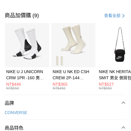
付款方式
信用卡一次付款
商品加價購 (9)
查看全部
信用卡分期付款
3 期 0 利率 每期
NT$1,026
21家銀行
合作金庫商業銀行
第一商業銀行
LINE Pay
華南商業銀行
彰化商業銀行
Apple Pay
上海商業儲蓄銀行
台北富邦商業銀行
國泰世華商業銀行
兆豐國際商業銀行
悠遊付
臺灣中小企業銀行
台中商業銀行
NIKE U J UNICORN
NIKE U NK ED CSH
NIKE NK HERIT
匯豐（台灣）商業銀行
華泰商業銀行
CRW 1PR -160 男女
CREW 2P-144
SMIT 男女 側背
全盈+PAY
聯邦商業銀行
遠東國際商業銀行
中統襪 FZ3393100
EMBRDY 男女 短統襪
BA5871010
NT$446
NT$365
NT$527
元大商業銀行
永豐商業銀行
NT$550
NT$450
NT$650
AFTEE先享後付
FZ3073133
玉山商業銀行
星展（台灣）商業銀行
相關說明
台新國際商業銀行
中國信託商業銀行
品牌
【關於「AFTEE先享後付」】
台灣樂天信用卡公司
AFTEE先享後付是「在收到商品之後才付款」的支付方式。 讓您購物簡單
運送方式
CONVERSE
便利好安心！
１．簡單：不需註冊會員、不需綁卡、不需儲值。
7-11取貨(快速到店)
２．便利：只要手機號碼，簡訊認證，即可結帳。
商品特色
每筆NT$100，滿NT$1,500(含以上)免運費
３．安心：先確認商品／服務後，再付款。