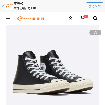
摩曼頓
開啟APP
立刻使用官方APP
0
1
/
8