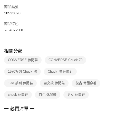
商品編號
宅配
【「AFTEE先享後付」結帳流程】
１．於結帳方式選擇「AFTEE先享後付」後，將跳轉至「AFTEE先享後付」
10523020
每筆NT$100，滿NT$1,500(含以上)免運費
結帳頁面，進行簡訊認證並確認金額後，即可完成結帳。
２．訂單成立數日內，您將收到繳費通知簡訊。
商品特色
付款後門市自取
３．收到繳費通知簡訊後14天內，點擊此簡訊中的連結，可透過四大超商／
A07200C
每筆NT$100，滿NT$1,500(含以上)免運費
ATM／網路銀行／等多元方式進行付款，方視為交易完成。
※ 請注意：結帳手續完成當下不需立刻繳費，但若您需要取消訂單，請聯絡
購買商品的店家。未經商家同意取消之訂單仍視為有效，需透過AFTEE先享
後付繳納相關費用。
※ 交易是否成功請以「AFTEE先享後付 」之結帳頁面顯示為準，若有關於
相關分類
是否繳費成功／繳費後需取消欲退款等相關疑問，請聯繫「AFTEE先享後付
客戶支援中心」
https://netprotections.freshdesk.com/support/home
CONVERSE 休閒鞋
CONVERSE Chuck 70
【注意事項】
1970系列 Chuck 70
Chuck 70 休閒鞋
１．透過由恩沛科技股份有限公司提供之「AFTEE先享後付」服務完成之交
易，需依本服務之必要範圍內提供個人資料，並將交易相關給付款項請求債
權轉讓予恩沛科技股份有限公司。
1970系列 休閒鞋
男女款 休閒鞋
復古 休閒穿著
２．關於個人資料處理事宜，請瀏覽以下網址：
https://aftee.tw/terms/#terms3
chuck 休閒鞋
白色 休閒鞋
男女 休閒鞋
３．未成年的使用者請事先徵得法定代理人或監護人之同意方可使用
「AFTEE先享後付」，若未經同意申辦者引起之損失，本公司不負相關責
任。
一 必買清單 一
４．使用「AFTEE先享後付」時，將依據個別帳號之用戶狀況，依本公司即
時審查核予不同之上限額度；若仍有額度不足之情形，本公司將視審查結果