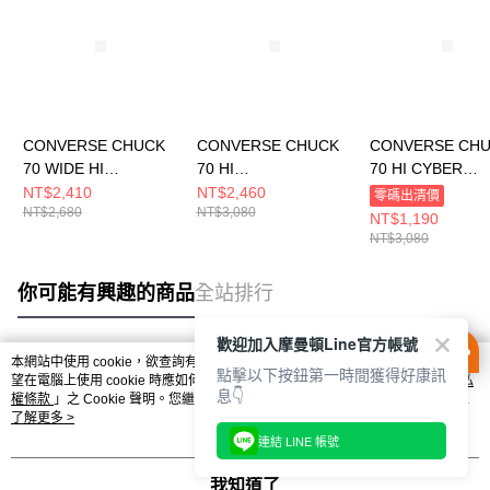
CONVERSE CHUCK
CONVERSE CHUCK
CONVERSE CH
70 WIDE HI
70 HI
70 HI CYBER
BLACK/BLACK/EGRE
BLACK/BLACK/WHIT
GREY/EGRET/B
NT$2,410
NT$2,460
零碼出清價
NT$2,680
NT$3,080
T 男女 休閒鞋
E 男女 休閒鞋
男女 休閒鞋 A027
NT$1,190
A10354C
A15169C
NT$3,080
你可能有興趣的商品
全站排行
歡迎加入摩曼頓Line官方帳號
本網站中使用 cookie，欲查詢有關本網站使用 cookie 方式之詳情，及若您不希
點擊以下按鈕第一時間獲得好康訊
熱門標籤
望在電腦上使用 cookie 時應如何變更電腦的 cookie 設定，請參閱本網站「
隱私
息👇
權條款
」之 Cookie 聲明。您繼續使用本網站即表示您同意本公司得按本網站使
用條款之 Cookie 聲明使用 cookie。
了解更多 >
連結 LINE 帳號
我知道了