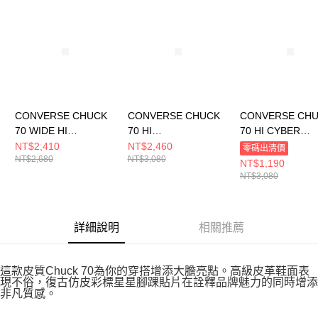
請求用戶進行身份認證。
５．嚴禁一人註冊多個帳號或使用他人資訊註冊。若發現惡意使用之情形，
恩沛科技股份有限公司將有權停止該用戶之使用額度並採取法律行動。
CONVERSE CHUCK
CONVERSE CHUCK
CONVERSE CH
70 WIDE HI
70 HI
70 HI CYBER
BLACK/BLACK/EGRE
BLACK/BLACK/WHIT
GREY/EGRET/B
NT$2,410
NT$2,460
零碼出清價
NT$2,680
NT$3,080
T 男女 休閒鞋
E 男女 休閒鞋
男女 休閒鞋 A027
NT$1,190
A10354C
A15169C
NT$3,080
詳細說明
相關推薦
這款皮質Chuck 70為你的穿搭增添大膽亮點。高級皮革鞋面表
現不俗，復古仿皮彩標星星腳踝貼片在詮釋品牌魅力的同時增添
非凡質感。