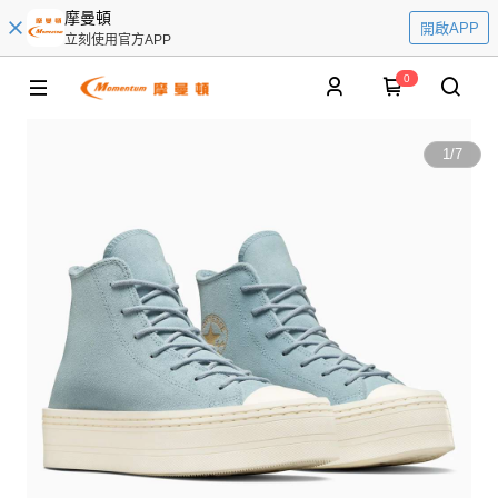
摩曼頓
開啟APP
立刻使用官方APP
0
1
/
7