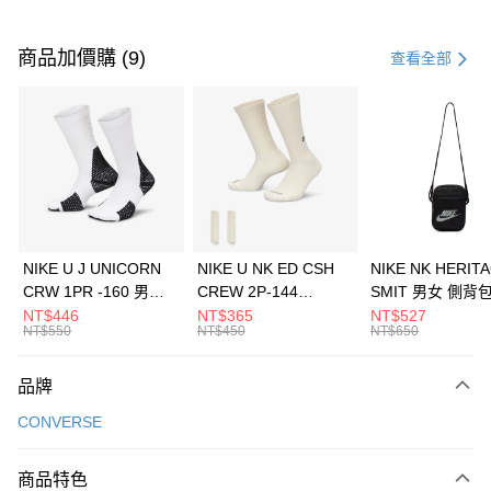
付款方式
信用卡一次付款
商品加價購 (9)
查看全部
信用卡分期付款
3 期 0 利率 每期
NT$926
21家銀行
合作金庫商業銀行
第一商業銀行
LINE Pay
華南商業銀行
彰化商業銀行
Apple Pay
上海商業儲蓄銀行
台北富邦商業銀行
國泰世華商業銀行
兆豐國際商業銀行
悠遊付
臺灣中小企業銀行
台中商業銀行
NIKE U J UNICORN
NIKE U NK ED CSH
NIKE NK HERIT
匯豐（台灣）商業銀行
華泰商業銀行
CRW 1PR -160 男女
CREW 2P-144
SMIT 男女 側背
全盈+PAY
聯邦商業銀行
遠東國際商業銀行
中統襪 FZ3393100
EMBRDY 男女 短統襪
BA5871010
NT$446
NT$365
NT$527
元大商業銀行
永豐商業銀行
NT$550
NT$450
NT$650
AFTEE先享後付
FZ3073133
玉山商業銀行
星展（台灣）商業銀行
相關說明
台新國際商業銀行
中國信託商業銀行
品牌
【關於「AFTEE先享後付」】
台灣樂天信用卡公司
AFTEE先享後付是「在收到商品之後才付款」的支付方式。 讓您購物簡單
運送方式
CONVERSE
便利好安心！
１．簡單：不需註冊會員、不需綁卡、不需儲值。
7-11取貨(快速到店)
２．便利：只要手機號碼，簡訊認證，即可結帳。
商品特色
每筆NT$100，滿NT$1,500(含以上)免運費
３．安心：先確認商品／服務後，再付款。