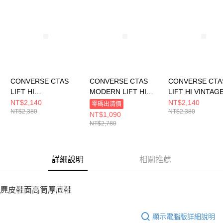
請求用戶進行身份認證。
５．嚴禁一人註冊多個帳號或使用他人資訊註冊。若發現惡意使用之情形，
恩沛科技股份有限公司將有權停止該用戶之使用額度並採取法律行動。
CONVERSE CTAS
CONVERSE CTAS
CONVERSE CTA
LIFT HI
MODERN LIFT HI
LIFT HI VINTAG
EGRET/EGRET/BLAC
ETERNAL
WHITE/EGRET 
NT$2,140
NT$2,140
零碼出清價
NT$2,380
NT$2,380
K 女 休閒鞋 A16107C
EARTH/EGRET 女 休
閒鞋 A19058C
NT$1,090
閒鞋 A06783C
NT$2,780
詳細說明
相關推薦
麂皮鞋面高筒厚底鞋
顯示電腦版詳細說明