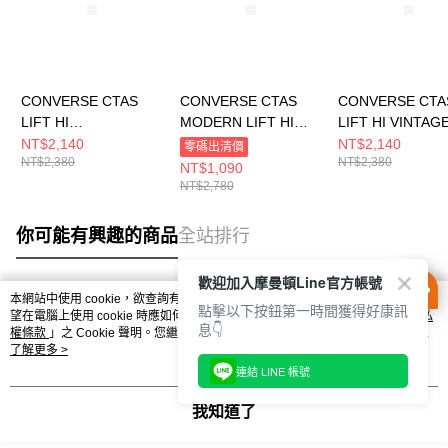
CONVERSE CTAS
CONVERSE CTAS
CONVERSE CTA
LIFT HI
MODERN LIFT HI
LIFT HI VINTAG
EGRET/EGRET/BLAC
ETERNAL
WHITE/EGRET 
NT$2,140
NT$2,140
零碼出清價
NT$2,380
NT$2,380
K 女 休閒鞋 A16107C
EARTH/EGRET 女 休
閒鞋 A19058C
NT$1,090
閒鞋 A06783C
NT$2,780
你可能有興趣的商品
全站排行
歡迎加入摩曼頓Line官方帳號
本網站中使用 cookie，欲查詢有關本網站使用 cookie 方式之詳情，及若您不希
點擊以下按鈕第一時間獲得好康訊
熱門標籤
望在電腦上使用 cookie 時應如何變更電腦的 cookie 設定，請參閱本網站「
隱私
息👇
權條款
」之 Cookie 聲明。您繼續使用本網站即表示您同意本公司得按本網站使
用條款之 Cookie 聲明使用 cookie。
了解更多 >
連結 LINE 帳號
我知道了