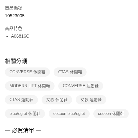
商品編號
宅配
【「AFTEE先享後付」結帳流程】
１．於結帳方式選擇「AFTEE先享後付」後，將跳轉至「AFTEE先享後付」
10523005
每筆NT$100，滿NT$1,500(含以上)免運費
結帳頁面，進行簡訊認證並確認金額後，即可完成結帳。
２．訂單成立數日內，您將收到繳費通知簡訊。
商品特色
付款後門市自取
３．收到繳費通知簡訊後14天內，點擊此簡訊中的連結，可透過四大超商／
A06816C
每筆NT$100，滿NT$1,500(含以上)免運費
ATM／網路銀行／等多元方式進行付款，方視為交易完成。
※ 請注意：結帳手續完成當下不需立刻繳費，但若您需要取消訂單，請聯絡
購買商品的店家。未經商家同意取消之訂單仍視為有效，需透過AFTEE先享
後付繳納相關費用。
※ 交易是否成功請以「AFTEE先享後付 」之結帳頁面顯示為準，若有關於
相關分類
是否繳費成功／繳費後需取消欲退款等相關疑問，請聯繫「AFTEE先享後付
客戶支援中心」
https://netprotections.freshdesk.com/support/home
CONVERSE 休閒鞋
CTAS 休閒鞋
【注意事項】
MODERN LIFT 休閒鞋
CONVERSE 運動鞋
１．透過由恩沛科技股份有限公司提供之「AFTEE先享後付」服務完成之交
易，需依本服務之必要範圍內提供個人資料，並將交易相關給付款項請求債
權轉讓予恩沛科技股份有限公司。
CTAS 運動鞋
女款 休閒鞋
女款 運動鞋
２．關於個人資料處理事宜，請瀏覽以下網址：
https://aftee.tw/terms/#terms3
blue/egret 休閒鞋
cocoon blue/egret
cocoon 休閒鞋
３．未成年的使用者請事先徵得法定代理人或監護人之同意方可使用
「AFTEE先享後付」，若未經同意申辦者引起之損失，本公司不負相關責
任。
一 必買清單 一
４．使用「AFTEE先享後付」時，將依據個別帳號之用戶狀況，依本公司即
時審查核予不同之上限額度；若仍有額度不足之情形，本公司將視審查結果