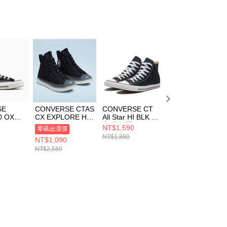
SE
CONVERSE CTAS
CONVERSE CT
CONVERSE
0 OX
CX EXPLORE HI
All Star HI BLK 男
CHUCK 70 HI
INTAGE
BLACK/BLACK/W
女 休閒鞋
VAPOR
NT$1,590
零碼出清價
零碼出清價
休閒鞋 男
HITE 男女 休閒鞋
M9160C
VIOLET/WHITE/B
NT$1,880
NT$1,090
NT$890
5549C
A02411C
LACK 中大童 休
NT$2,580
鞋 A05099C
NT$1,880