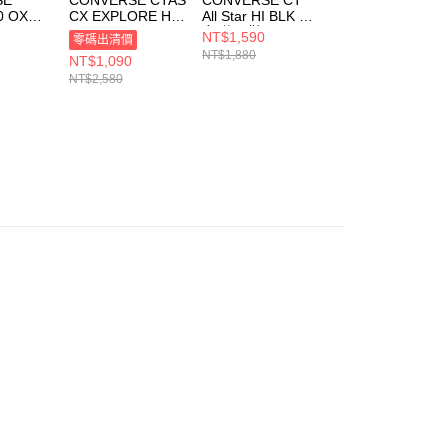
0 OX
CX EXPLORE HI
All Star HI BLK 男
CHUCK 70 HI
INTAGE
BLACK/BLACK/W
女 休閒鞋
VAPOR
NT$1,590
零碼出清價
零碼出清價
休閒鞋 男
HITE 男女 休閒鞋
M9160C
VIOLET/WHITE/B
NT$1,880
NT$1,090
NT$890
5549C
A02411C
LACK 中大童 休
NT$2,580
鞋 A05099C
NT$1,880