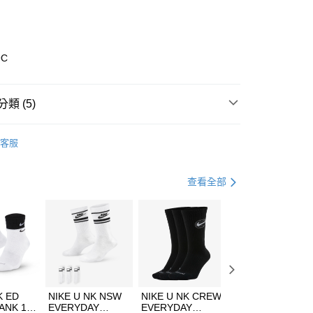
庫商業銀行
第一商業銀行
業銀行
彰化商業銀行
業儲蓄銀行
台北富邦商業銀行
華商業銀行
兆豐國際商業銀行
9C
小企業銀行
台中商業銀行
台灣）商業銀行
華泰商業銀行
業銀行
遠東國際商業銀行
類 (5)
業銀行
永豐商業銀行
享後付
業銀行
星展（台灣）商業銀行
nverse
全系列鞋款
客服
際商業銀行
中國信託商業銀行
FTEE先享後付」】
鞋類
休閒鞋
天信用卡公司
先享後付是「在收到商品之後才付款」的支付方式。 讓您購物簡單
心！
休閒戶外
鞋
查看全部
：不需註冊會員、不需綁卡、不需儲值。
：只要手機號碼，簡訊認證，即可結帳。
CONVERSE 1970系列
(快速到店)
：先確認商品／服務後，再付款。
00，滿NT$1,500(含以上)免運費
專區⬇
EE先享後付」結帳流程】
方式選擇「AFTEE先享後付」後，將跳轉至「AFTEE先享後
頁面，進行簡訊認證並確認金額後，即可完成結帳。
00，滿NT$1,500(含以上)免運費
成立數日內，您將收到繳費通知簡訊。
費通知簡訊後14天內，點擊此簡訊中的連結，可透過四大超商
市自取
K ED
NIKE U NK NSW
NIKE U NK CREW
NIKE U NK
網路銀行／等多元方式進行付款，方視為交易完成。
ANK 1P
EVERYDAY
EVERYDAY
EVERYDAY LTW
00，滿NT$1,500(含以上)免運費
：結帳手續完成當下不需立刻繳費，但若您需要取消訂單，請聯