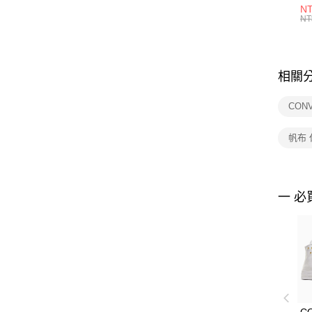
1P
NT
統
NT
相關
CON
帆布
一 必
C