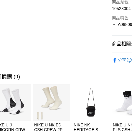
商品編號
合作金
LINE Pay
10523004
華南商
Apple Pay
上海商
商品特色
國泰世
A0680
悠遊付
臺灣中
匯豐（
全盈+PAY
聯邦商
商品相關分
元大商
AFTEE先
玉山商
品牌
Co
相關說明
分享
台新國
【關於「A
女性商品
台灣樂
AFTEE
便利好安
運動類型
運送方式
價購 (9)
１．簡單
２．便利
經典系列
7-11取貨
３．安心
每筆NT$1
限時降價
【「AFT
宅配
１．於結帳
付」結帳
每筆NT$1
２．訂單
３．收到繳
付款後門
KE U J
NIKE U NK ED
NIKE NK
NIKE U N
／ATM／
NICORN CRW
CSH CREW 2P-
HERITAGE S
PLS CSH 
每筆NT$1
※ 請注意