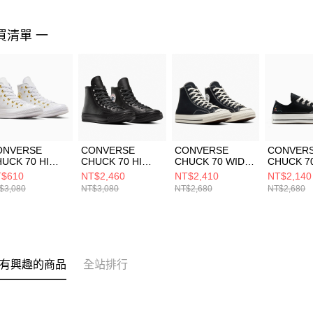
買清單 一
ONVERSE
CONVERSE
CONVERSE
CONVER
UCK 70 HI
CHUCK 70 HI
CHUCK 70 WIDE
CHUCK 7
ITE/WHITE/G
BLACK/BLACK/W
HI
BLACK/V
$610
NT$2,460
NT$2,410
NT$2,140
LD 女 休閒鞋
HITE 男女 休閒鞋
BLACK/BLACK/E
WHITE 
$3,080
NT$3,080
NT$2,680
NT$2,680
6808C
A15169C
GRET 男女 休閒鞋
女 黑色 A1
A10354C
有興趣的商品
全站排行