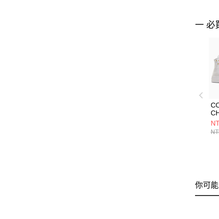
一 必
C
CH
WH
NT
O
NT
A0
你可能