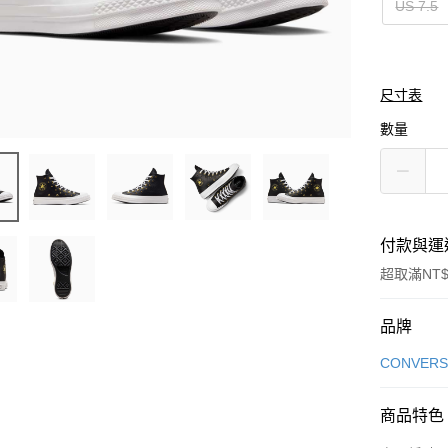
US 7.5
尺寸表
數量
付款與運
超取滿NT$
付款方式
品牌
信用卡一
CONVERS
信用卡分
商品特色
3 期 