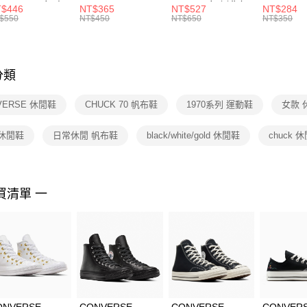
R -160 男女 中
144 EMBRDY 男
SMIT 男女 側背包
144 DBL
$446
NT$365
NT$527
NT$284
絡購買商品
襪 FZ3393100
女 短統襪
BA5871010
襪 DH405
$550
NT$450
NT$650
NT$350
先享後付
FZ3073133
※ 交易是
是否繳費成
付客戶支
分類
【注意事
１．透過由
VERSE 休閒鞋
CHUCK 70 帆布鞋
1970系列 運動鞋
女款 
交易，需
求債權轉
２．關於
 休閒鞋
日常休閒 帆布鞋
black/white/gold 休閒鞋
chuck 
https://aft
３．未成
「AFTE
任。
買清單 一
４．使用「
即時審查
結果請求
５．嚴禁
形，恩沛
動。
ONVERSE
CONVERSE
CONVERSE
CONVER