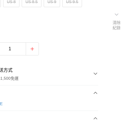
US 8
US 8.5
US 9
US 9.5
清除
紀錄
送方式
1,500免運
次付款
E
期付款
0 利率 每期
NT$1,026
21家銀行