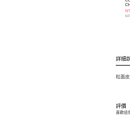
CH
WH
NT
O
NT
A0
詳細
粒面皮
評價
喜歡這