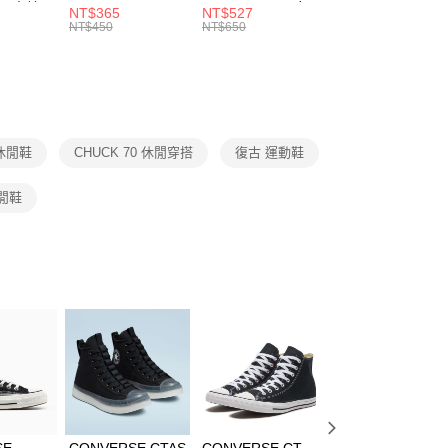
 男 中統
ESSENTIAL CR
BBALL 3PR 男女
ANKLE 3PR 男女
NT$365
NT$527
NT$365
的店家。未經商家同意取消之訂單仍視為有效，需透過AFTEE
8104
男女 短統襪
長統襪
踝襪 SX7677010
NT$450
NT$650
NT$450
繳納相關費用。
DX5089103
DA2123010
否成功請以「AFTEE先享後付 」之結帳頁面顯示為準，若有關於
功／繳費後需取消欲退款等相關疑問，請聯繫「AFTEE先享後
援中心」
https://netprotections.freshdesk.com/support/home
項】
恩沛科技股份有限公司提供之「AFTEE先享後付」服務完成之
休閒鞋
CHUCK 70 休閒穿搭
復古 運動鞋
依本服務之必要範圍內提供個人資料，並將交易相關給付款項請
讓予恩沛科技股份有限公司。
個人資料處理事宜，請瀏覽以下網址：
休閒鞋
ee.tw/terms/#terms3
年的使用者請事先徵得法定代理人或監護人之同意方可使用
E先享後付」，若未經同意申辦者引起之損失，本公司不負相關責
AFTEE先享後付」時，將依據個別帳號之用戶狀況，依本公司
核予不同之上限額度；若仍有額度不足之情形，本公司將視審查
用戶進行身份認證。
一人註冊多個帳號或使用他人資訊註冊。若發現惡意使用之情
科技股份有限公司將有權停止該用戶之使用額度並採取法律行
SE
CONVERSE CTAS
CONVERSE CT
CONVERSE