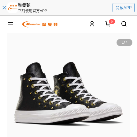
摩曼頓
開啟APP
立刻使用官方APP
0
1
/
7