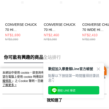
CONVERSE CHUCK
CONVERSE CHUCK
CONVERSE CH
70 HI
70 HI
70 WIDE HI
WHITE/WHITE/GOLD
BLACK/BLACK/WHIT
BLACK/BLACK/
NT$1,690
NT$2,460
NT$2,410
NT$3,080
NT$3,080
NT$2,680
女 休閒鞋 A06808C
E 男女 休閒鞋
T 男女 休閒鞋
A15169C
A10354C
你可能有興趣的商品
全站排行
歡迎加入摩曼頓Line官方帳號
本網站中使用 cookie，欲查詢有關本網站使用 cookie 方式之詳情，及若您不希
點擊以下按鈕第一時間獲得好康訊
熱門標籤
望在電腦上使用 cookie 時應如何變更電腦的 cookie 設定，請參閱本網站「
隱私
息👇
權條款
」之 Cookie 聲明。您繼續使用本網站即表示您同意本公司得按本網站使
用條款之 Cookie 聲明使用 cookie。
了解更多 >
連結 LINE 帳號
我知道了