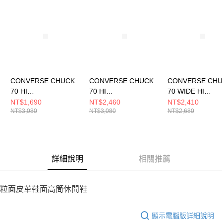
請求用戶進行身份認證。
５．嚴禁一人註冊多個帳號或使用他人資訊註冊。若發現惡意使用之情形，
恩沛科技股份有限公司將有權停止該用戶之使用額度並採取法律行動。
CONVERSE CHUCK
CONVERSE CHUCK
CONVERSE CH
70 HI
70 HI
70 WIDE HI
WHITE/WHITE/GOLD
BLACK/BLACK/WHIT
BLACK/BLACK/
NT$1,690
NT$2,460
NT$2,410
NT$3,080
NT$3,080
NT$2,680
女 休閒鞋 A06808C
E 男女 休閒鞋
T 男女 休閒鞋
A15169C
A10354C
詳細說明
相關推薦
粒面皮革鞋面高筒休閒鞋
顯示電腦版詳細說明