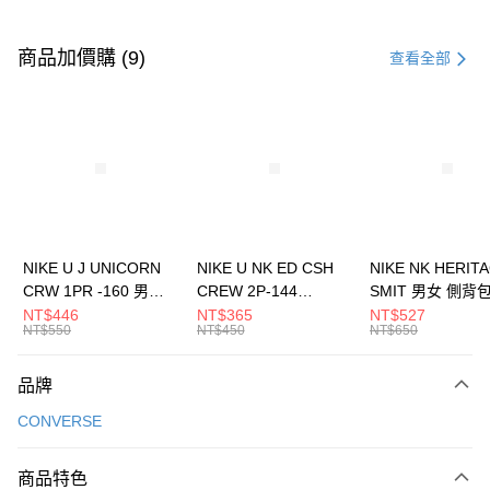
付款方式
信用卡一次付款
商品加價購 (9)
查看全部
信用卡分期付款
3 期 0 利率 每期
NT$1,026
21家銀行
合作金庫商業銀行
第一商業銀行
LINE Pay
華南商業銀行
彰化商業銀行
Apple Pay
上海商業儲蓄銀行
台北富邦商業銀行
國泰世華商業銀行
兆豐國際商業銀行
悠遊付
臺灣中小企業銀行
台中商業銀行
NIKE U J UNICORN
NIKE U NK ED CSH
NIKE NK HERIT
匯豐（台灣）商業銀行
華泰商業銀行
CRW 1PR -160 男女
CREW 2P-144
SMIT 男女 側背
全盈+PAY
聯邦商業銀行
遠東國際商業銀行
中統襪 FZ3393100
EMBRDY 男女 短統襪
BA5871010
NT$446
NT$365
NT$527
元大商業銀行
永豐商業銀行
NT$550
NT$450
NT$650
AFTEE先享後付
FZ3073133
玉山商業銀行
星展（台灣）商業銀行
相關說明
台新國際商業銀行
中國信託商業銀行
品牌
【關於「AFTEE先享後付」】
台灣樂天信用卡公司
AFTEE先享後付是「在收到商品之後才付款」的支付方式。 讓您購物簡單
運送方式
CONVERSE
便利好安心！
１．簡單：不需註冊會員、不需綁卡、不需儲值。
7-11取貨(快速到店)
２．便利：只要手機號碼，簡訊認證，即可結帳。
商品特色
每筆NT$100，滿NT$1,500(含以上)免運費
３．安心：先確認商品／服務後，再付款。