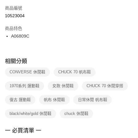
商品編號
宅配
【「AFTEE先享後付」結帳流程】
１．於結帳方式選擇「AFTEE先享後付」後，將跳轉至「AFTEE先享後付」
10523004
每筆NT$100，滿NT$1,500(含以上)免運費
結帳頁面，進行簡訊認證並確認金額後，即可完成結帳。
２．訂單成立數日內，您將收到繳費通知簡訊。
商品特色
付款後門市自取
３．收到繳費通知簡訊後14天內，點擊此簡訊中的連結，可透過四大超商／
A06809C
每筆NT$100，滿NT$1,500(含以上)免運費
ATM／網路銀行／等多元方式進行付款，方視為交易完成。
※ 請注意：結帳手續完成當下不需立刻繳費，但若您需要取消訂單，請聯絡
購買商品的店家。未經商家同意取消之訂單仍視為有效，需透過AFTEE先享
後付繳納相關費用。
※ 交易是否成功請以「AFTEE先享後付 」之結帳頁面顯示為準，若有關於
相關分類
是否繳費成功／繳費後需取消欲退款等相關疑問，請聯繫「AFTEE先享後付
客戶支援中心」
https://netprotections.freshdesk.com/support/home
CONVERSE 休閒鞋
CHUCK 70 帆布鞋
【注意事項】
1970系列 運動鞋
女款 休閒鞋
CHUCK 70 休閒穿搭
１．透過由恩沛科技股份有限公司提供之「AFTEE先享後付」服務完成之交
易，需依本服務之必要範圍內提供個人資料，並將交易相關給付款項請求債
權轉讓予恩沛科技股份有限公司。
復古 運動鞋
帆布 休閒鞋
日常休閒 帆布鞋
２．關於個人資料處理事宜，請瀏覽以下網址：
https://aftee.tw/terms/#terms3
black/white/gold 休閒鞋
chuck 休閒鞋
３．未成年的使用者請事先徵得法定代理人或監護人之同意方可使用
「AFTEE先享後付」，若未經同意申辦者引起之損失，本公司不負相關責
任。
一 必買清單 一
４．使用「AFTEE先享後付」時，將依據個別帳號之用戶狀況，依本公司即
時審查核予不同之上限額度；若仍有額度不足之情形，本公司將視審查結果