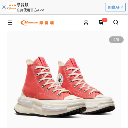
摩曼頓
開啟APP
立刻使用官方APP
0
1
/
6