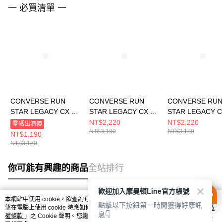
一 必買清單 一
CONVERSE RUN
CONVERSE RUN
CONVERSE RU
STAR LEGACY CX HI
STAR LEGACY CX HI
STAR LEGACY C
SUMMIT SAGE 男女
BLACK/EGRET/WHIT
EGRET/BLACK/
NT$2,220
NT$2,220
零碼出清價
NT$3,180
NT$3,180
厚底 增高 休閒鞋
E 男女 厚底 增高 休閒
E 男女 厚底 增高
NT$1,190
A03080C
鞋 A00869C
鞋 A00868C
NT$3,180
你可能有興趣的商品
全站排行
歡迎加入摩曼頓Line官方帳號
本網站中使用 cookie，欲查詢有關本網站使用 cookie 方式之詳情，及若您不希
點擊以下按鈕第一時間獲得好康訊
熱門標籤
望在電腦上使用 cookie 時應如何變更電腦的 cookie 設定，請參閱本網站「
隱私
息👇
權條款
」之 Cookie 聲明。您繼續使用本網站即表示您同意本公司得按本網站使