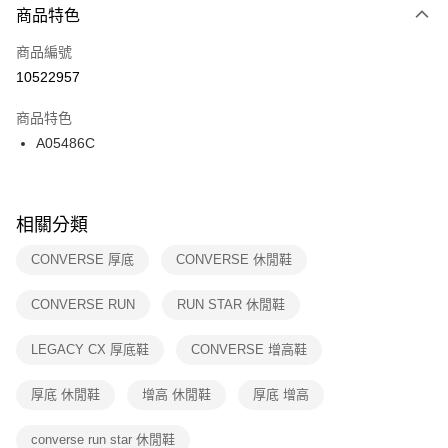
２．便利：只要手機號碼，簡訊認證，即可結帳。
商品特色
每筆NT$100，滿NT$1,500(含以上)免運費
３．安心：先確認商品／服務後，再付款。
商品編號
宅配
【「AFTEE先享後付」結帳流程】
１．於結帳方式選擇「AFTEE先享後付」後，將跳轉至「AFTEE先享後付」
10522957
每筆NT$100，滿NT$1,500(含以上)免運費
結帳頁面，進行簡訊認證並確認金額後，即可完成結帳。
２．訂單成立數日內，您將收到繳費通知簡訊。
商品特色
付款後門市自取
３．收到繳費通知簡訊後14天內，點擊此簡訊中的連結，可透過四大超商／
A05486C
每筆NT$100，滿NT$1,500(含以上)免運費
ATM／網路銀行／等多元方式進行付款，方視為交易完成。
※ 請注意：結帳手續完成當下不需立刻繳費，但若您需要取消訂單，請聯絡
購買商品的店家。未經商家同意取消之訂單仍視為有效，需透過AFTEE先享
後付繳納相關費用。
※ 交易是否成功請以「AFTEE先享後付 」之結帳頁面顯示為準，若有關於
相關分類
是否繳費成功／繳費後需取消欲退款等相關疑問，請聯繫「AFTEE先享後付
客戶支援中心」
https://netprotections.freshdesk.com/support/home
CONVERSE 厚底
CONVERSE 休閒鞋
【注意事項】
CONVERSE RUN
RUN STAR 休閒鞋
１．透過由恩沛科技股份有限公司提供之「AFTEE先享後付」服務完成之交
易，需依本服務之必要範圍內提供個人資料，並將交易相關給付款項請求債
權轉讓予恩沛科技股份有限公司。
LEGACY CX 厚底鞋
CONVERSE 增高鞋
２．關於個人資料處理事宜，請瀏覽以下網址：
https://aftee.tw/terms/#terms3
厚底 休閒鞋
增高 休閒鞋
厚底 增高
３．未成年的使用者請事先徵得法定代理人或監護人之同意方可使用
「AFTEE先享後付」，若未經同意申辦者引起之損失，本公司不負相關責
任。
converse run star 休閒鞋