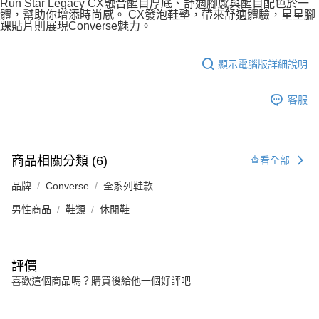
Run Star Legacy CX融合醒目厚底、舒適腳感與醒目配色於一
體，幫助你增添時尚感。 CX發泡鞋墊，帶來舒適體驗，星星腳
踝貼片則展現Converse魅力。
顯示電腦版詳細說明
客服
商品相關分類 (6)
查看全部
品牌
Converse
全系列鞋款
男性商品
鞋類
休閒鞋
評價
喜歡這個商品嗎？購買後給他一個好評吧