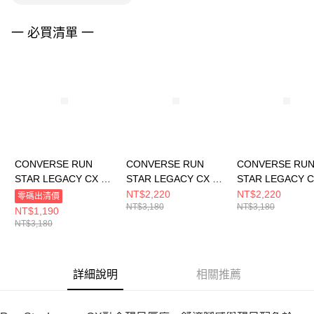
４．使用「AFTEE先享後付」時，將依據個別帳號之用戶狀況，依本公司即
時審查核予不同之上限額度；若仍有額度不足之情形，本公司將視審查結果
請求用戶進行身份認證。
一 必買清單 一
５．嚴禁一人註冊多個帳號或使用他人資訊註冊。若發現惡意使用之情形，
恩沛科技股份有限公司將有權停止該用戶之使用額度並採取法律行動。
CONVERSE RUN
CONVERSE RUN
CONVERSE RU
STAR LEGACY CX HI
STAR LEGACY CX HI
STAR LEGACY C
SUMMIT SAGE 男女
BLACK/EGRET/WHIT
EGRET/BLACK/
NT$2,220
NT$2,220
零碼出清價
NT$3,180
NT$3,180
厚底 增高 休閒鞋
E 男女 厚底 增高 休閒
E 男女 厚底 增高
NT$1,190
A03080C
鞋 A00869C
鞋 A00868C
NT$3,180
詳細說明
相關推薦