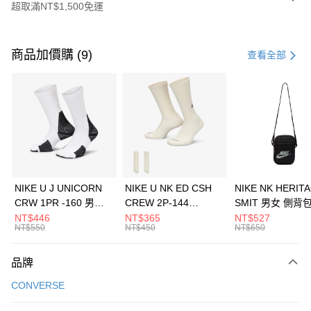
超取滿NT$1,500免運
付款方式
信用卡一次付款
商品加價購 (9)
查看全部
信用卡分期付款
3 期 0 利率 每期
NT$1,060
21家銀行
合作金庫商業銀行
第一商業銀行
LINE Pay
華南商業銀行
彰化商業銀行
Apple Pay
上海商業儲蓄銀行
台北富邦商業銀行
國泰世華商業銀行
兆豐國際商業銀行
悠遊付
臺灣中小企業銀行
台中商業銀行
NIKE U J UNICORN
NIKE U NK ED CSH
NIKE NK HERIT
匯豐（台灣）商業銀行
華泰商業銀行
CRW 1PR -160 男女
CREW 2P-144
SMIT 男女 側背
全盈+PAY
聯邦商業銀行
遠東國際商業銀行
中統襪 FZ3393100
EMBRDY 男女 短統襪
BA5871010
NT$446
NT$365
NT$527
元大商業銀行
永豐商業銀行
NT$550
NT$450
NT$650
AFTEE先享後付
FZ3073133
玉山商業銀行
星展（台灣）商業銀行
相關說明
台新國際商業銀行
中國信託商業銀行
品牌
【關於「AFTEE先享後付」】
台灣樂天信用卡公司
AFTEE先享後付是「在收到商品之後才付款」的支付方式。 讓您購物簡單
運送方式
CONVERSE
便利好安心！
１．簡單：不需註冊會員、不需綁卡、不需儲值。
7-11取貨(快速到店)