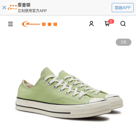
摩曼頓
開啟APP
立刻使用官方APP
0
1
/
6