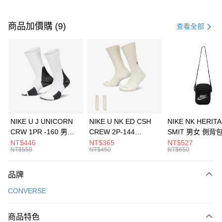
付款方式
信用卡一次付款
商品加價購 (9)
查看全部
信用卡分期付款
3 期 0 利率 每期
NT$826
21家銀行
合作金庫商業銀行
第一商業銀行
LINE Pay
華南商業銀行
彰化商業銀行
Apple Pay
上海商業儲蓄銀行
台北富邦商業銀行
國泰世華商業銀行
兆豐國際商業銀行
悠遊付
臺灣中小企業銀行
台中商業銀行
NIKE U J UNICORN
NIKE U NK ED CSH
NIKE NK HERIT
匯豐（台灣）商業銀行
華泰商業銀行
CRW 1PR -160 男女
CREW 2P-144
SMIT 男女 側背
全盈+PAY
聯邦商業銀行
遠東國際商業銀行
中統襪 FZ3393100
EMBRDY 男女 短統襪
BA5871010
NT$446
NT$365
NT$527
元大商業銀行
永豐商業銀行
NT$550
NT$450
NT$650
AFTEE先享後付
FZ3073133
玉山商業銀行
星展（台灣）商業銀行
相關說明
台新國際商業銀行
中國信託商業銀行
品牌
【關於「AFTEE先享後付」】
台灣樂天信用卡公司
AFTEE先享後付是「在收到商品之後才付款」的支付方式。 讓您購物簡單
運送方式
CONVERSE
便利好安心！
１．簡單：不需註冊會員、不需綁卡、不需儲值。
7-11取貨(快速到店)
２．便利：只要手機號碼，簡訊認證，即可結帳。
商品特色
每筆NT$100，滿NT$1,500(含以上)免運費
３．安心：先確認商品／服務後，再付款。