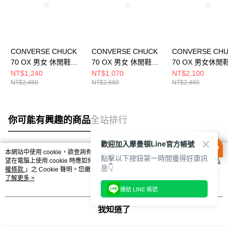
CONVERSE CHUCK
CONVERSE CHUCK
CONVERSE CH
70 OX 男女 休閒鞋
70 OX 男女 休閒鞋
70 OX 男女休閒
A09145C
A10351C
162065C
NT$1,240
NT$1,070
NT$2,100
NT$2,480
NT$2,680
NT$2,480
你可能有興趣的商品
全站排行
歡迎加入摩曼頓Line官方帳號
本網站中使用 cookie，欲查詢有關本網站使用 cookie 方式之詳情，及若您不希
點擊以下按鈕第一時間獲得好康訊
熱門標籤
望在電腦上使用 cookie 時應如何變更電腦的 cookie 設定，請參閱本網站「
隱私
息👇
權條款
」之 Cookie 聲明。您繼續使用本網站即表示您同意本公司得按本網站使
用條款之 Cookie 聲明使用 cookie。
了解更多 >
連結 LINE 帳號
我知道了