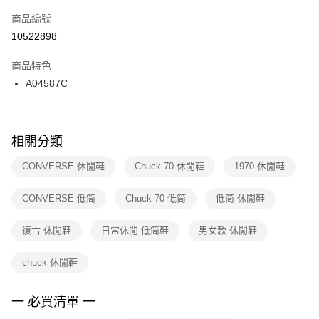
商品編號
宅配
【「AFTEE先享後付」結帳流程】
１．於結帳方式選擇「AFTEE先享後付」後，將跳轉至「AFTEE先享後付」
10522898
每筆NT$100，滿NT$1,500(含以上)免運費
結帳頁面，進行簡訊認證並確認金額後，即可完成結帳。
２．訂單成立數日內，您將收到繳費通知簡訊。
商品特色
付款後門市自取
３．收到繳費通知簡訊後14天內，點擊此簡訊中的連結，可透過四大超商／
A04587C
每筆NT$100，滿NT$1,500(含以上)免運費
ATM／網路銀行／等多元方式進行付款，方視為交易完成。
※ 請注意：結帳手續完成當下不需立刻繳費，但若您需要取消訂單，請聯絡
購買商品的店家。未經商家同意取消之訂單仍視為有效，需透過AFTEE先享
後付繳納相關費用。
※ 交易是否成功請以「AFTEE先享後付 」之結帳頁面顯示為準，若有關於
相關分類
是否繳費成功／繳費後需取消欲退款等相關疑問，請聯繫「AFTEE先享後付
客戶支援中心」
https://netprotections.freshdesk.com/support/home
CONVERSE 休閒鞋
Chuck 70 休閒鞋
1970 休閒鞋
【注意事項】
CONVERSE 低筒
Chuck 70 低筒
低筒 休閒鞋
１．透過由恩沛科技股份有限公司提供之「AFTEE先享後付」服務完成之交
易，需依本服務之必要範圍內提供個人資料，並將交易相關給付款項請求債
權轉讓予恩沛科技股份有限公司。
復古 休閒鞋
日常休閒 低筒鞋
男女款 休閒鞋
２．關於個人資料處理事宜，請瀏覽以下網址：
https://aftee.tw/terms/#terms3
chuck 休閒鞋
３．未成年的使用者請事先徵得法定代理人或監護人之同意方可使用
「AFTEE先享後付」，若未經同意申辦者引起之損失，本公司不負相關責
任。
一 必買清單 一
４．使用「AFTEE先享後付」時，將依據個別帳號之用戶狀況，依本公司即
時審查核予不同之上限額度；若仍有額度不足之情形，本公司將視審查結果