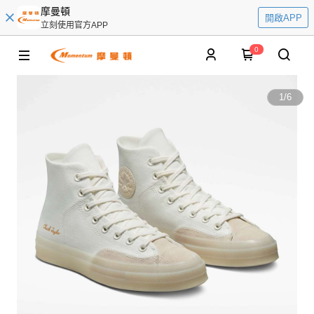
摩曼頓
開啟APP
立刻使用官方APP
0
1
/
6