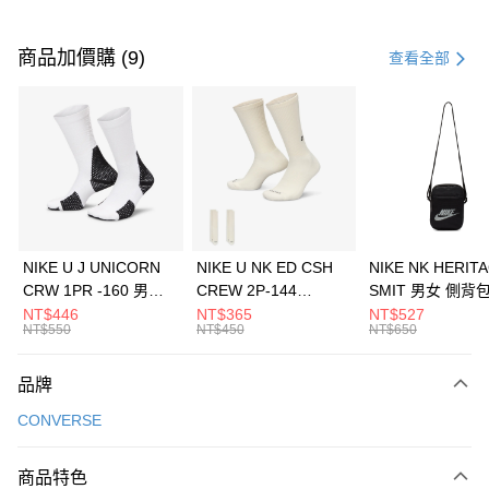
付款方式
信用卡一次付款
商品加價購 (9)
查看全部
信用卡分期付款
3 期 0 利率 每期
NT$1,026
21家銀行
合作金庫商業銀行
第一商業銀行
LINE Pay
華南商業銀行
彰化商業銀行
Apple Pay
上海商業儲蓄銀行
台北富邦商業銀行
國泰世華商業銀行
兆豐國際商業銀行
悠遊付
臺灣中小企業銀行
台中商業銀行
NIKE U J UNICORN
NIKE U NK ED CSH
NIKE NK HERIT
匯豐（台灣）商業銀行
華泰商業銀行
CRW 1PR -160 男女
CREW 2P-144
SMIT 男女 側背
全盈+PAY
聯邦商業銀行
遠東國際商業銀行
中統襪 FZ3393100
EMBRDY 男女 短統襪
BA5871010
NT$446
NT$365
NT$527
元大商業銀行
永豐商業銀行
NT$550
NT$450
NT$650
AFTEE先享後付
FZ3073133
玉山商業銀行
星展（台灣）商業銀行
相關說明
台新國際商業銀行
中國信託商業銀行
品牌
【關於「AFTEE先享後付」】
台灣樂天信用卡公司
AFTEE先享後付是「在收到商品之後才付款」的支付方式。 讓您購物簡單
運送方式
CONVERSE
便利好安心！
１．簡單：不需註冊會員、不需綁卡、不需儲值。
7-11取貨(快速到店)
２．便利：只要手機號碼，簡訊認證，即可結帳。
商品特色
每筆NT$100，滿NT$1,500(含以上)免運費
３．安心：先確認商品／服務後，再付款。