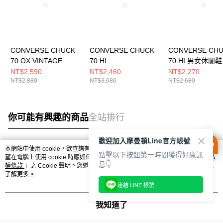
CONVERSE CHUCK
CONVERSE CHUCK
CONVERSE CH
70 OX VINTAGE
70 HI
70 HI 男女休閒鞋
WHITE/VINTAGE
BLACK/BLACK/WHIT
162053C
NT$2,590
NT$2,460
NT$2,270
NT$2,880
NT$3,080
NT$2,680
WHITE 男女 休閒鞋
E 男女 休閒鞋
A18849C
A15169C
你可能有興趣的商品
全站排行
歡迎加入摩曼頓Line官方帳號
本網站中使用 cookie，欲查詢有關本網站使用 cookie 方式之詳情，及若您不希
點擊以下按鈕第一時間獲得好康訊
熱門標籤
望在電腦上使用 cookie 時應如何變更電腦的 cookie 設定，請參閱本網站「
隱私
息👇
權條款
」之 Cookie 聲明。您繼續使用本網站即表示您同意本公司得按本網站使
用條款之 Cookie 聲明使用 cookie。
了解更多 >
連結 LINE 帳號
我知道了