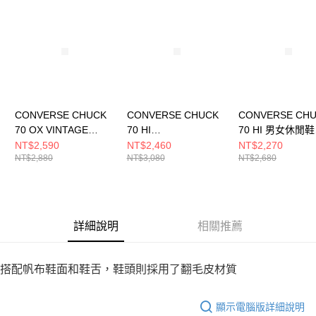
請求用戶進行身份認證。
５．嚴禁一人註冊多個帳號或使用他人資訊註冊。若發現惡意使用之情形，
恩沛科技股份有限公司將有權停止該用戶之使用額度並採取法律行動。
CONVERSE CHUCK
CONVERSE CHUCK
CONVERSE CH
70 OX VINTAGE
70 HI
70 HI 男女休閒鞋
WHITE/VINTAGE
BLACK/BLACK/WHIT
162053C
NT$2,590
NT$2,460
NT$2,270
NT$2,880
NT$3,080
NT$2,680
WHITE 男女 休閒鞋
E 男女 休閒鞋
A18849C
A15169C
詳細說明
相關推薦
搭配帆布鞋面和鞋舌，鞋頭則採用了翻毛皮材質
顯示電腦版詳細說明