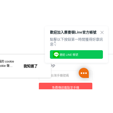
歡迎加入摩曼頓Line官方帳號
點擊以下按鈕第一時間獲得好康訊
息👇
連結 LINE 帳號
 cookie
kie 聲明
我知道了
官方APP
免費傳送載點至手機
本站最佳瀏覽環境請使用 Google Chrome、Firefox 或 Edge 以上版本