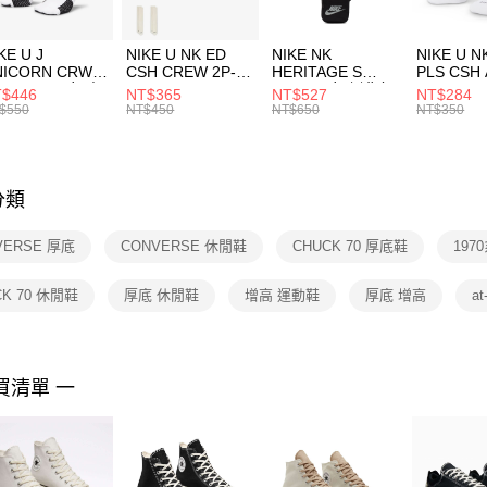
付」結帳
每筆NT$1
促銷活動
２．訂單
３．收到繳
付款後門
KE U J
NIKE U NK ED
NIKE NK
NIKE U N
／ATM／
NICORN CRW
CSH CREW 2P-
HERITAGE S
PLS CSH 
每筆NT$1
※ 請注意
R -160 男女 中
144 EMBRDY 男
SMIT 男女 側背包
144 DBL
$446
NT$365
NT$527
NT$284
絡購買商品
襪 FZ3393100
女 短統襪
BA5871010
襪 DH405
$550
NT$450
NT$650
NT$350
先享後付
FZ3073133
※ 交易是
是否繳費成
付客戶支
分類
【注意事
１．透過由
VERSE 厚底
CONVERSE 休閒鞋
CHUCK 70 厚底鞋
197
交易，需
求債權轉
２．關於
CK 70 休閒鞋
厚底 休閒鞋
增高 運動鞋
厚底 增高
a
https://aft
３．未成
「AFTE
任。
買清單 一
４．使用「
即時審查
結果請求
５．嚴禁
形，恩沛