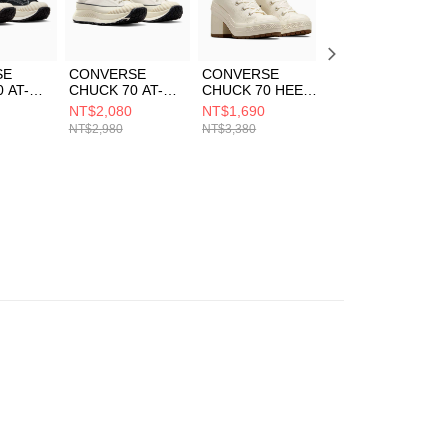
SE
CONVERSE
CONVERSE
CONVERSE
 AT-CX
CHUCK 70 AT-CX
CHUCK 70 HEEL
CHUCK 70 HI
AGE
OX VINTAGE
HI
CYBER
NT$2,080
NT$1,690
零碼出清價
GRET 男
WHITE/EGRET 男
EGRET/EGRET/B
GREY/EGRET/BL
NT$2,980
NT$3,380
NT$1,190
休閒鞋
女 厚底 休閒鞋
LACK 男女 休閒鞋
ACK 男女 休閒鞋
A06556C
A05348C
A02753C
NT$3,080