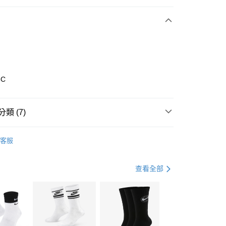
期付款
0 利率 每期
NT$1,160
21家銀行
庫商業銀行
第一商業銀行
業銀行
彰化商業銀行
業儲蓄銀行
台北富邦商業銀行
華商業銀行
兆豐國際商業銀行
5C
小企業銀行
台中商業銀行
台灣）商業銀行
華泰商業銀行
業銀行
遠東國際商業銀行
類 (7)
業銀行
永豐商業銀行
享後付
業銀行
星展（台灣）商業銀行
nverse
全系列鞋款
客服
際商業銀行
中國信託商業銀行
FTEE先享後付」】
鞋類
休閒鞋
天信用卡公司
先享後付是「在收到商品之後才付款」的支付方式。 讓您購物簡單
心！
鞋類
休閒鞋
查看全部
：不需註冊會員、不需綁卡、不需儲值。
：只要手機號碼，簡訊認證，即可結帳。
休閒戶外
鞋
(快速到店)
：先確認商品／服務後，再付款。
00，滿NT$1,500(含以上)免運費
CONVERSE 1970系列
EE先享後付」結帳流程】
春日輕出走｜休閒鞋 4折起
方式選擇「AFTEE先享後付」後，將跳轉至「AFTEE先享後