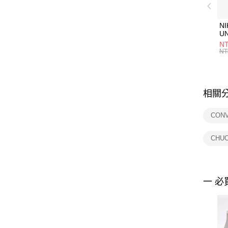
NI
U
1P
NT
統
NT
相關
CON
CHU
一 必