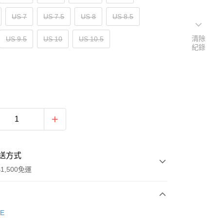
US 7
US 7.5
US 8
US 8.5
清除
US 9.5
US 10
US 10.5
紀錄
送方式
1,500免運
次付款
E