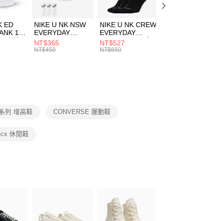
頁面，進行簡訊認證並確認金額後，即可完成結帳。
00，滿NT$1,500(含以上)免運費
兒童/青少年｜鞋服6折起
成立數日內，您將收到繳費通知簡訊。
費通知簡訊後14天內，點擊此簡訊中的連結，可透過四大超商
市自取
K ED
NIKE U NK NSW
NIKE U NK CREW
NIKE U NK
網路銀行／等多元方式進行付款，方視為交易完成。
ANK 1P
EVERYDAY
EVERYDAY
EVERYDAY LTW
00，滿NT$1,500(含以上)免運費
：結帳手續完成當下不需立刻繳費，但若您需要取消訂單，請聯
 男 中統
ESSENTIAL CR
BBALL 3PR 男女
ANKLE 3PR 男女
NT$365
NT$527
NT$365
的店家。未經商家同意取消之訂單仍視為有效，需透過AFTEE
8104
男女 短統襪
長統襪
踝襪 SX7677010
NT$450
NT$650
NT$450
繳納相關費用。
DX5089103
DA2123010
否成功請以「AFTEE先享後付 」之結帳頁面顯示為準，若有關於
功／繳費後需取消欲退款等相關疑問，請聯繫「AFTEE先享後
援中心」
https://netprotections.freshdesk.com/support/home
項】
恩沛科技股份有限公司提供之「AFTEE先享後付」服務完成之
0系列 增高鞋
CONVERSE 運動鞋
依本服務之必要範圍內提供個人資料，並將交易相關給付款項請
讓予恩沛科技股份有限公司。
個人資料處理事宜，請瀏覽以下網址：
t-cx 休閒鞋
ee.tw/terms/#terms3
年的使用者請事先徵得法定代理人或監護人之同意方可使用
E先享後付」，若未經同意申辦者引起之損失，本公司不負相關責
AFTEE先享後付」時，將依據個別帳號之用戶狀況，依本公司
核予不同之上限額度；若仍有額度不足之情形，本公司將視審查
用戶進行身份認證。
一人註冊多個帳號或使用他人資訊註冊。若發現惡意使用之情
科技股份有限公司將有權停止該用戶之使用額度並採取法律行