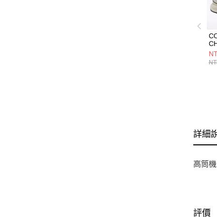
C
CH
HI
NT
W
NT
女
鞋
詳細
高筒機
評價