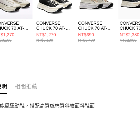
動。
ONVERSE
CONVERSE
CONVERSE
CONVER
UCK 70 AT-CX
CHUCK 70 AT-CX
CHUCK 70 AT-CX
CHUCK 70
 VINTAGE
HI
HI EGRET/OAT
OX VINT
$1,270
NT$1,270
NT$690
NT$2,380
HITE/EGRET 男
BLACK/EGRET/B
MILK 男女 厚底 增
WHITE/E
$3,180
NT$3,180
NT$3,480
NT$2,980
 厚底 增高 休閒
LACK 男女 厚底
高 休閒鞋
女 厚底 
 A01682C
增高 休閒鞋
A04970C
A06557C
A03277C
說明
相關推薦
能風運動鞋，搭配高質感棉質斜紋面料鞋面