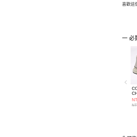
喜歡這
一 必
C
CH
HI
NT
W
NT
女
鞋