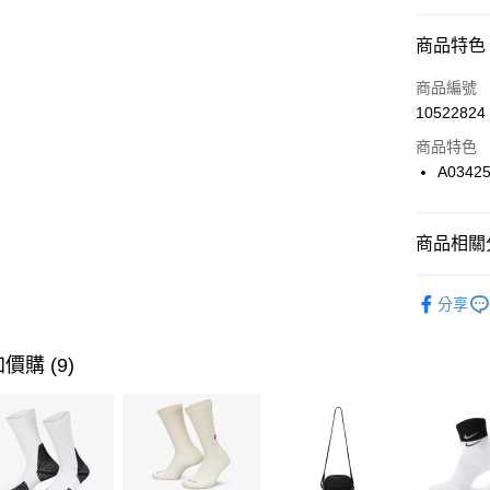
信用卡分
商品特色
3 期 
商品編號
合作金
LINE Pay
10522824
華南商
Apple Pay
上海商
商品特色
國泰世
A0342
悠遊付
臺灣中
匯豐（
全盈+PAY
聯邦商
商品相關分
元大商
AFTEE先
玉山商
品牌
Co
相關說明
分享
台新國
【關於「A
男性商品
台灣樂
AFTEE
便利好安
女性商品
運送方式
價購 (9)
１．簡單
２．便利
運動類型
7-11取貨
３．安心
每筆NT$1
經典系列
【「AFT
促銷活動
宅配
１．於結帳