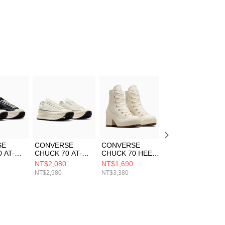
SE
CONVERSE
CONVERSE
CONVERSE
 AT-CX
CHUCK 70 AT-CX
CHUCK 70 HEEL
CHUCK 70 HI
AGE
OX VINTAGE
HI
CYBER
NT$2,080
NT$1,690
零碼出清價
GRET 男
WHITE/EGRET 男
EGRET/EGRET/B
GREY/EGRET/BL
NT$2,980
NT$3,380
NT$1,190
休閒鞋
女 厚底 休閒鞋
LACK 男女 休閒鞋
ACK 男女 休閒鞋
A06556C
A05348C
A02753C
NT$3,080