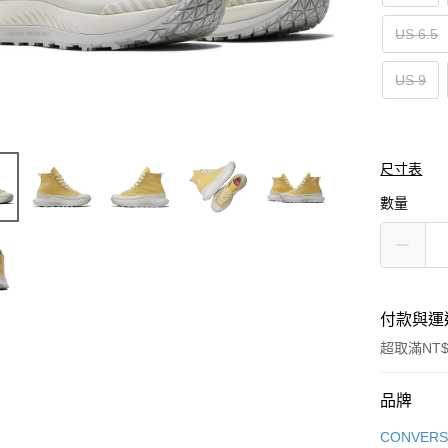
US 6.5
US 9
尺寸表
數量
付款與運
超取滿NT$
付款方式
品牌
信用卡一
CONVERS