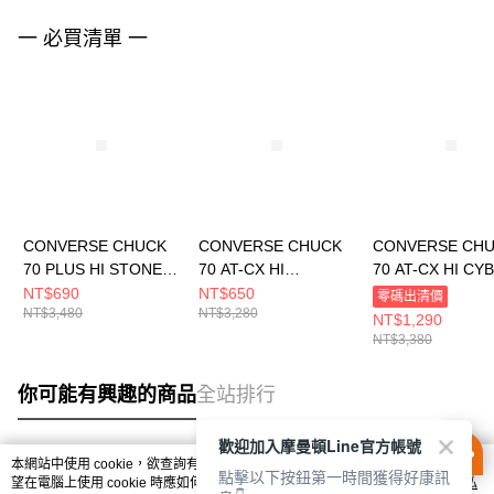
一 必買清單 一
CONVERSE CHUCK
CONVERSE CHUCK
CONVERSE CH
70 PLUS HI STONE
70 AT-CX HI
70 AT-CX HI CY
MAUVE/DESERT
CONVERSE UTILITY
GREY/LUNAR G
NT$690
NT$650
零碼出清價
NT$3,480
NT$3,280
SAND 男女 厚底 增高
男女 厚底 增高 休閒鞋
男女 厚底 增高 
NT$1,290
休閒鞋 A01346C
A01681C
A02779C
NT$3,380
你可能有興趣的商品
全站排行
歡迎加入摩曼頓Line官方帳號
本網站中使用 cookie，欲查詢有關本網站使用 cookie 方式之詳情，及若您不希
點擊以下按鈕第一時間獲得好康訊
熱門標籤
望在電腦上使用 cookie 時應如何變更電腦的 cookie 設定，請參閱本網站「
隱私