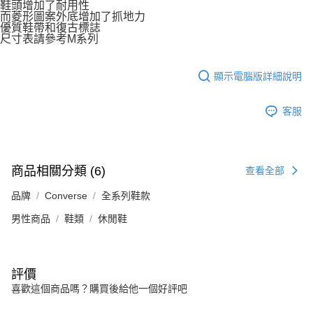
鞋頭增加了耐用性
而菱形圖案外底增加了抓地力
優質鞋帶和復古標誌
尺寸表請參考M系列
顯示電腦版詳細說明
客服
商品相關分類 (6)
查看全部
品牌
Converse
全系列鞋款
男性商品
鞋類
休閒鞋
評價
喜歡這個商品嗎？購買後給他一個好評吧