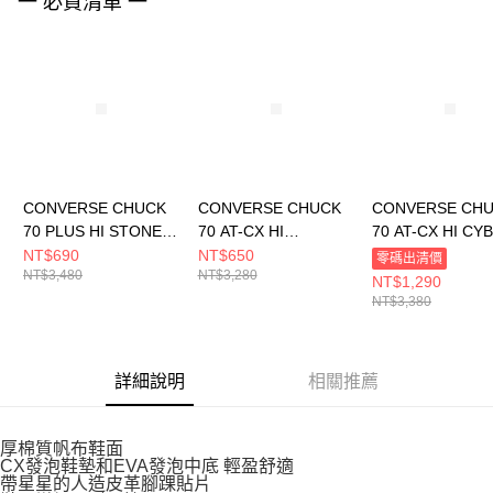
一 必買清單 一
４．使用「AFTEE先享後付」時，將依據個別帳號之用戶狀況，依本公司即
時審查核予不同之上限額度；若仍有額度不足之情形，本公司將視審查結果
請求用戶進行身份認證。
５．嚴禁一人註冊多個帳號或使用他人資訊註冊。若發現惡意使用之情形，
恩沛科技股份有限公司將有權停止該用戶之使用額度並採取法律行動。
CONVERSE CHUCK
CONVERSE CHUCK
CONVERSE CH
70 PLUS HI STONE
70 AT-CX HI
70 AT-CX HI CY
MAUVE/DESERT
CONVERSE UTILITY
GREY/LUNAR G
NT$690
NT$650
零碼出清價
NT$3,480
NT$3,280
SAND 男女 厚底 增高
男女 厚底 增高 休閒鞋
男女 厚底 增高 
NT$1,290
休閒鞋 A01346C
A01681C
A02779C
NT$3,380
詳細說明
相關推薦
厚棉質帆布鞋面
CX發泡鞋墊和EVA發泡中底 輕盈舒適
帶星星的人造皮革腳踝貼片