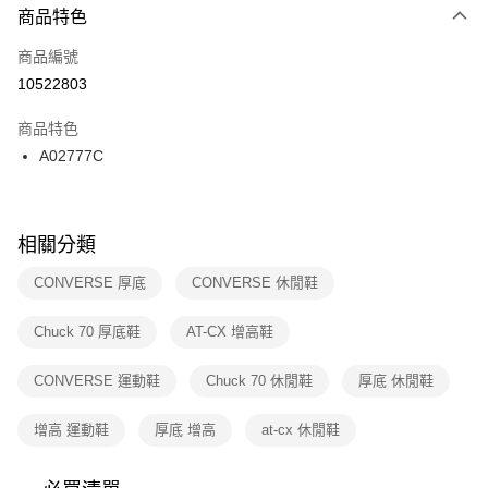
２．便利：只要手機號碼，簡訊認證，即可結帳。
商品特色
每筆NT$100，滿NT$1,500(含以上)免運費
３．安心：先確認商品／服務後，再付款。
商品編號
宅配
【「AFTEE先享後付」結帳流程】
１．於結帳方式選擇「AFTEE先享後付」後，將跳轉至「AFTEE先享後付」
10522803
每筆NT$100，滿NT$1,500(含以上)免運費
結帳頁面，進行簡訊認證並確認金額後，即可完成結帳。
２．訂單成立數日內，您將收到繳費通知簡訊。
商品特色
付款後門市自取
３．收到繳費通知簡訊後14天內，點擊此簡訊中的連結，可透過四大超商／
A02777C
每筆NT$100，滿NT$1,500(含以上)免運費
ATM／網路銀行／等多元方式進行付款，方視為交易完成。
※ 請注意：結帳手續完成當下不需立刻繳費，但若您需要取消訂單，請聯絡
購買商品的店家。未經商家同意取消之訂單仍視為有效，需透過AFTEE先享
後付繳納相關費用。
※ 交易是否成功請以「AFTEE先享後付 」之結帳頁面顯示為準，若有關於
相關分類
是否繳費成功／繳費後需取消欲退款等相關疑問，請聯繫「AFTEE先享後付
客戶支援中心」
https://netprotections.freshdesk.com/support/home
CONVERSE 厚底
CONVERSE 休閒鞋
【注意事項】
Chuck 70 厚底鞋
AT-CX 增高鞋
１．透過由恩沛科技股份有限公司提供之「AFTEE先享後付」服務完成之交
易，需依本服務之必要範圍內提供個人資料，並將交易相關給付款項請求債
權轉讓予恩沛科技股份有限公司。
CONVERSE 運動鞋
Chuck 70 休閒鞋
厚底 休閒鞋
２．關於個人資料處理事宜，請瀏覽以下網址：
https://aftee.tw/terms/#terms3
增高 運動鞋
厚底 增高
at-cx 休閒鞋
３．未成年的使用者請事先徵得法定代理人或監護人之同意方可使用
「AFTEE先享後付」，若未經同意申辦者引起之損失，本公司不負相關責
任。