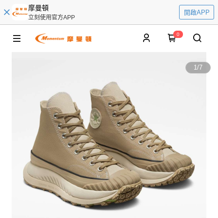
摩曼頓
開啟APP
立刻使用官方APP
0
1
/
7