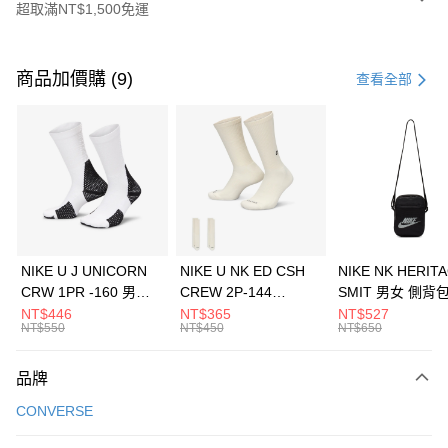
超取滿NT$1,500免運
付款方式
信用卡一次付款
商品加價購 (9)
查看全部
信用卡分期付款
3 期 0 利率 每期
NT$1,126
21家銀行
合作金庫商業銀行
第一商業銀行
LINE Pay
華南商業銀行
彰化商業銀行
Apple Pay
上海商業儲蓄銀行
台北富邦商業銀行
國泰世華商業銀行
兆豐國際商業銀行
悠遊付
臺灣中小企業銀行
台中商業銀行
NIKE U J UNICORN
NIKE U NK ED CSH
NIKE NK HERIT
匯豐（台灣）商業銀行
華泰商業銀行
CRW 1PR -160 男女
CREW 2P-144
SMIT 男女 側背
全盈+PAY
聯邦商業銀行
遠東國際商業銀行
中統襪 FZ3393100
EMBRDY 男女 短統襪
BA5871010
NT$446
NT$365
NT$527
元大商業銀行
永豐商業銀行
NT$550
NT$450
NT$650
AFTEE先享後付
FZ3073133
玉山商業銀行
星展（台灣）商業銀行
相關說明
台新國際商業銀行
中國信託商業銀行
品牌
【關於「AFTEE先享後付」】
台灣樂天信用卡公司
AFTEE先享後付是「在收到商品之後才付款」的支付方式。 讓您購物簡單
運送方式
CONVERSE
便利好安心！
１．簡單：不需註冊會員、不需綁卡、不需儲值。
7-11取貨(快速到店)