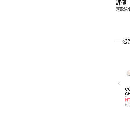
評價
喜歡這
一 必
C
CH
女
NT
16
NT