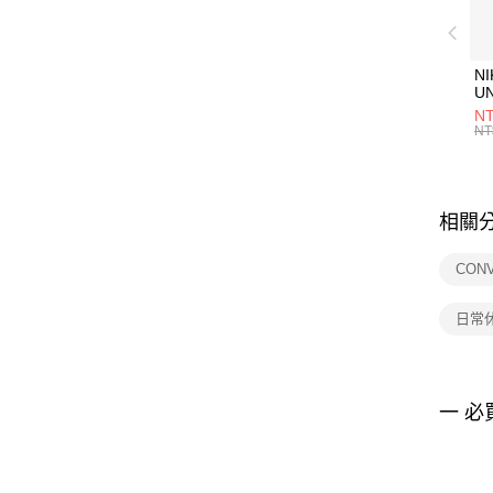
NI
U
1P
NT
統
NT
相關
CON
日常
一 必