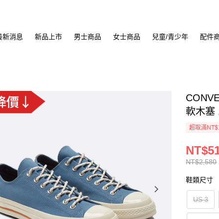
最新消息
新品上市
男士商品
女士商品
兒童/青少年
配件
CONV
軟木塞 1
超取滿NT$
NT$5
NT$2,580
鞋類尺寸
US 3