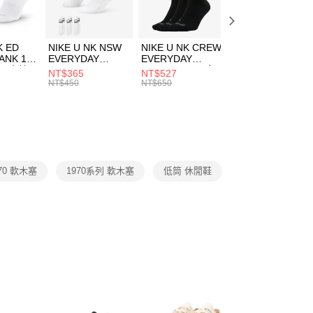
方式選擇「AFTEE先享後付」後，將跳轉至「AFTEE先享後
頁面，進行簡訊認證並確認金額後，即可完成結帳。
00，滿NT$1,500(含以上)免運費
兒童/青少年｜鞋服6折起
成立數日內，您將收到繳費通知簡訊。
費通知簡訊後14天內，點擊此簡訊中的連結，可透過四大超商
市自取
K ED
NIKE U NK NSW
NIKE U NK CREW
NIKE U NK
網路銀行／等多元方式進行付款，方視為交易完成。
ANK 1P
EVERYDAY
EVERYDAY
EVERYDAY LTW
00，滿NT$1,500(含以上)免運費
：結帳手續完成當下不需立刻繳費，但若您需要取消訂單，請聯
 男 中統
ESSENTIAL CR
BBALL 3PR 男女
ANKLE 3PR 男女
NT$365
NT$527
NT$365
的店家。未經商家同意取消之訂單仍視為有效，需透過AFTEE
8104
男女 短統襪
長統襪
踝襪 SX7677010
NT$450
NT$650
NT$450
繳納相關費用。
DX5089103
DA2123010
否成功請以「AFTEE先享後付 」之結帳頁面顯示為準，若有關於
功／繳費後需取消欲退款等相關疑問，請聯繫「AFTEE先享後
援中心」
https://netprotections.freshdesk.com/support/home
項】
恩沛科技股份有限公司提供之「AFTEE先享後付」服務完成之
 70 軟木塞
1970系列 軟木塞
低筒 休閒鞋
依本服務之必要範圍內提供個人資料，並將交易相關給付款項請
讓予恩沛科技股份有限公司。
個人資料處理事宜，請瀏覽以下網址：
ee.tw/terms/#terms3
年的使用者請事先徵得法定代理人或監護人之同意方可使用
E先享後付」，若未經同意申辦者引起之損失，本公司不負相關責
AFTEE先享後付」時，將依據個別帳號之用戶狀況，依本公司
核予不同之上限額度；若仍有額度不足之情形，本公司將視審查
用戶進行身份認證。
一人註冊多個帳號或使用他人資訊註冊。若發現惡意使用之情