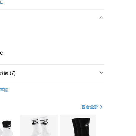
次付款
E
期付款
0 利率 每期
NT$860
21家銀行
庫商業銀行
第一商業銀行
業銀行
彰化商業銀行
業儲蓄銀行
台北富邦商業銀行
華商業銀行
兆豐國際商業銀行
6C
小企業銀行
台中商業銀行
台灣）商業銀行
華泰商業銀行
業銀行
遠東國際商業銀行
類 (7)
業銀行
永豐商業銀行
享後付
業銀行
星展（台灣）商業銀行
nverse
全系列鞋款
客服
際商業銀行
中國信託商業銀行
FTEE先享後付」】
鞋類
休閒鞋
天信用卡公司
先享後付是「在收到商品之後才付款」的支付方式。 讓您購物簡單
心！
鞋類
休閒鞋
查看全部
：不需註冊會員、不需綁卡、不需儲值。
：只要手機號碼，簡訊認證，即可結帳。
休閒戶外
鞋
(快速到店)
：先確認商品／服務後，再付款。
00，滿NT$1,500(含以上)免運費
CONVERSE 1970系列
EE先享後付」結帳流程】
專區⬇