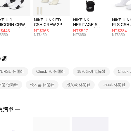
宅配
１．於結帳
付」結帳
每筆NT$1
促銷活動
２．訂單
３．收到繳
付款後門
KE U J
NIKE U NK ED
NIKE NK
NIKE U N
／ATM／
NICORN CRW
CSH CREW 2P-
HERITAGE S
PLS CSH 
每筆NT$1
※ 請注意
R -160 男女 中
144 EMBRDY 男
SMIT 男女 側背包
144 DBL
$446
NT$365
NT$527
NT$284
絡購買商品
襪 FZ3393100
女 短統襪
BA5871010
襪 DH405
$550
NT$450
NT$650
NT$350
先享後付
FZ3073133
※ 交易是
是否繳費成
付客戶支
分類
【注意事
１．透過由
VERSE 休閒鞋
Chuck 70 休閒鞋
1970系列 低筒鞋
Chuck
交易，需
求債權轉
２．關於
休閒 低筒鞋
軟木塞 休閒鞋
男女款 休閒鞋
chuck 休閒鞋
https://aft
３．未成
「AFTE
任。
買清單 一
４．使用「
即時審查
結果請求
５．嚴禁