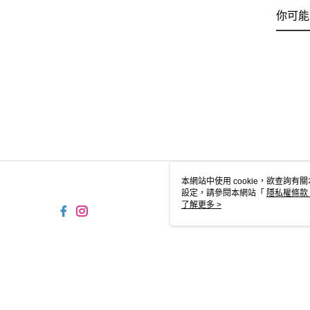
你可能
本網站中使用 cookie，欲查詢有關
設定，請參閱本網站「
隱私權條款
使用 cookie。
了解更多 >