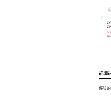
C
CH
女
NT
16
NT
詳細
優質的