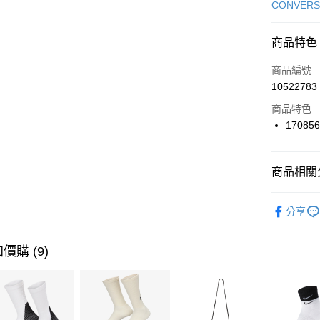
信用卡一
CONVERS
信用卡分
商品特色
3 期 
商品編號
合作金
LINE Pay
10522783
華南商
Apple Pay
上海商
商品特色
國泰世
17085
悠遊付
臺灣中
匯豐（
全盈+PAY
聯邦商
商品相關分
元大商
AFTEE先
玉山商
品牌
Co
相關說明
分享
台新國
【關於「A
男性商品
台灣樂
AFTEE
便利好安
女性商品
運送方式
價購 (9)
１．簡單
２．便利
運動類型
7-11取貨
３．安心
每筆NT$1
經典系列
【「AFT
限時降價