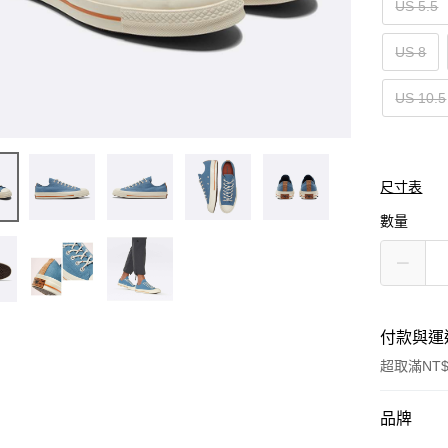
US 5.5
US 8
US 10.5
尺寸表
數量
付款與運
超取滿NT$
付款方式
品牌