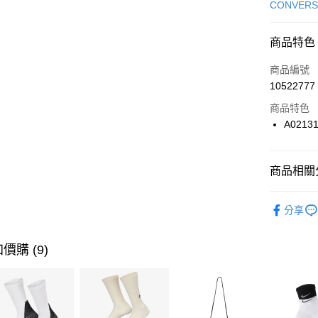
信用卡一
CONVERS
信用卡分
商品特色
3 期 
商品編號
合作金
LINE Pay
10522777
華南商
Apple Pay
上海商
商品特色
國泰世
A0213
悠遊付
臺灣中
匯豐（
全盈+PAY
聯邦商
商品相關分
元大商
AFTEE先
玉山商
品牌
Co
相關說明
分享
台新國
【關於「A
男性商品
台灣樂
AFTEE
便利好安
女性商品
運送方式
價購 (9)
１．簡單
２．便利
運動類型
7-11取貨
３．安心
每筆NT$1
經典系列
【「AFT
促銷活動