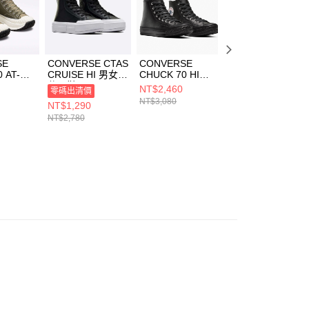
科技股份有限公司將有權停止該用戶之使用額度並採取法律行
SE
CONVERSE CTAS
CONVERSE
CONVERSE
 AT-CX
CRUISE HI 男女
CHUCK 70 HI
CHUCK 70 DE
ERSE
休閒鞋 A06143C
BLACK/BLACK/W
LUXE SQUARED
NT$2,460
NT$2,150
零碼出清價
 男女 厚底
HITE 男女 休閒鞋
HI 男女 休閒鞋
NT$3,080
NT$3,080
NT$1,290
鞋
A15169C
A06435C
NT$2,780