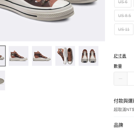
US 6
US 8.5
US 11
尺寸表
數量
付款與運
超取滿NT$
付款方式
品牌