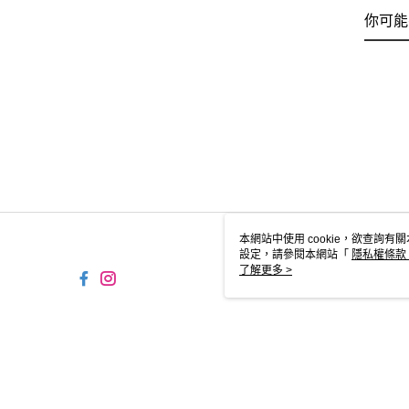
你可能
本網站中使用 cookie，欲查詢有關
設定，請參閱本網站「
隱私權條款
使用 cookie。
了解更多 >