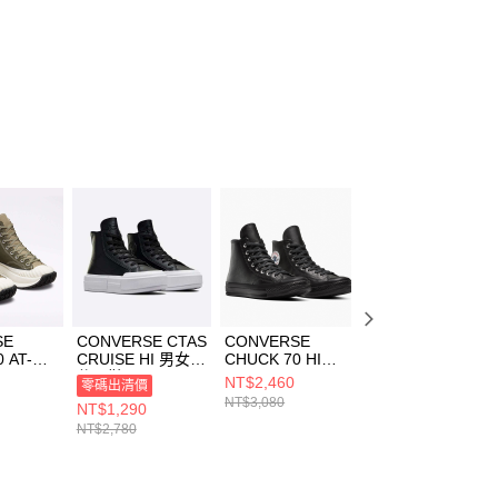
SE
CONVERSE CTAS
CONVERSE
CONVERSE
 AT-CX
CRUISE HI 男女
CHUCK 70 HI
CHUCK 70 DE
ERSE
休閒鞋 A06143C
BLACK/BLACK/W
LUXE SQUARED
NT$2,460
NT$2,150
零碼出清價
 男女 厚底
HITE 男女 休閒鞋
HI 男女 休閒鞋
NT$3,080
NT$3,080
NT$1,290
鞋
A15169C
A06435C
NT$2,780