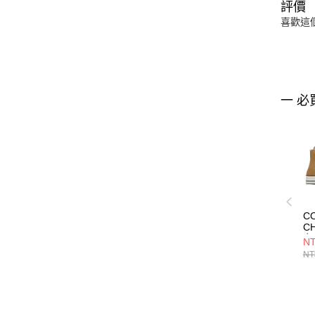
評價
喜歡這
一 必
C
CH
女
NT
A0
NT