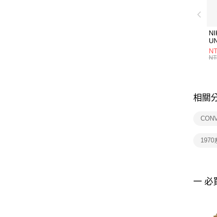
NI
U
1P
NT
統
NT
相關
CON
197
一 必