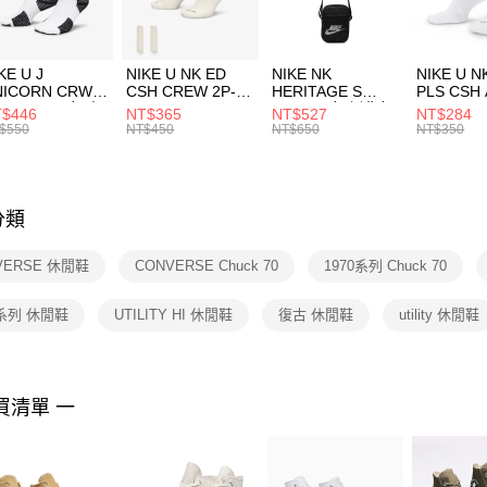
宅配
１．於結帳
付」結帳
每筆NT$1
促銷活動
２．訂單
３．收到繳
付款後門
KE U J
NIKE U NK ED
NIKE NK
NIKE U N
／ATM／
NICORN CRW
CSH CREW 2P-
HERITAGE S
PLS CSH 
每筆NT$1
※ 請注意
R -160 男女 中
144 EMBRDY 男
SMIT 男女 側背包
144 DBL
$446
NT$365
NT$527
NT$284
絡購買商品
襪 FZ3393100
女 短統襪
BA5871010
襪 DH405
$550
NT$450
NT$650
NT$350
先享後付
FZ3073133
※ 交易是
是否繳費成
付客戶支
分類
【注意事
１．透過由
VERSE 休閒鞋
CONVERSE Chuck 70
1970系列 Chuck 70
交易，需
求債權轉
２．關於
0系列 休閒鞋
UTILITY HI 休閒鞋
復古 休閒鞋
utility 休閒鞋
https://aft
３．未成
「AFTE
任。
買清單 一
４．使用「
即時審查
結果請求
５．嚴禁