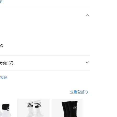
次付款
E
期付款
0 利率 每期
NT$1,260
21家銀行
庫商業銀行
第一商業銀行
業銀行
彰化商業銀行
業儲蓄銀行
台北富邦商業銀行
華商業銀行
兆豐國際商業銀行
1C
小企業銀行
台中商業銀行
台灣）商業銀行
華泰商業銀行
業銀行
遠東國際商業銀行
類 (7)
業銀行
永豐商業銀行
享後付
業銀行
星展（台灣）商業銀行
nverse
全系列鞋款
客服
際商業銀行
中國信託商業銀行
FTEE先享後付」】
鞋類
休閒鞋
天信用卡公司
先享後付是「在收到商品之後才付款」的支付方式。 讓您購物簡單
心！
鞋類
休閒鞋
查看全部
：不需註冊會員、不需綁卡、不需儲值。
：只要手機號碼，簡訊認證，即可結帳。
休閒戶外
鞋
(快速到店)
：先確認商品／服務後，再付款。
00，滿NT$1,500(含以上)免運費
CONVERSE 1970系列
EE先享後付」結帳流程】
春日輕出走｜休閒鞋 4折起