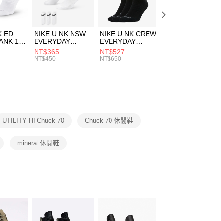
方式選擇「AFTEE先享後付」後，將跳轉至「AFTEE先享後
頁面，進行簡訊認證並確認金額後，即可完成結帳。
00，滿NT$1,500(含以上)免運費
兒童/青少年｜鞋服6折起
成立數日內，您將收到繳費通知簡訊。
費通知簡訊後14天內，點擊此簡訊中的連結，可透過四大超商
市自取
K ED
NIKE U NK NSW
NIKE U NK CREW
NIKE U NK
網路銀行／等多元方式進行付款，方視為交易完成。
ANK 1P
EVERYDAY
EVERYDAY
EVERYDAY LTW
00，滿NT$1,500(含以上)免運費
：結帳手續完成當下不需立刻繳費，但若您需要取消訂單，請聯
 男 中統
ESSENTIAL CR
BBALL 3PR 男女
ANKLE 3PR 男女
NT$365
NT$527
NT$365
的店家。未經商家同意取消之訂單仍視為有效，需透過AFTEE
8104
男女 短統襪
長統襪
踝襪 SX7677010
NT$450
NT$650
NT$450
繳納相關費用。
DX5089103
DA2123010
否成功請以「AFTEE先享後付 」之結帳頁面顯示為準，若有關於
功／繳費後需取消欲退款等相關疑問，請聯繫「AFTEE先享後
援中心」
https://netprotections.freshdesk.com/support/home
項】
恩沛科技股份有限公司提供之「AFTEE先享後付」服務完成之
UTILITY HI Chuck 70
Chuck 70 休閒鞋
依本服務之必要範圍內提供個人資料，並將交易相關給付款項請
讓予恩沛科技股份有限公司。
個人資料處理事宜，請瀏覽以下網址：
mineral 休閒鞋
ee.tw/terms/#terms3
年的使用者請事先徵得法定代理人或監護人之同意方可使用
E先享後付」，若未經同意申辦者引起之損失，本公司不負相關責
AFTEE先享後付」時，將依據個別帳號之用戶狀況，依本公司
核予不同之上限額度；若仍有額度不足之情形，本公司將視審查
用戶進行身份認證。
一人註冊多個帳號或使用他人資訊註冊。若發現惡意使用之情