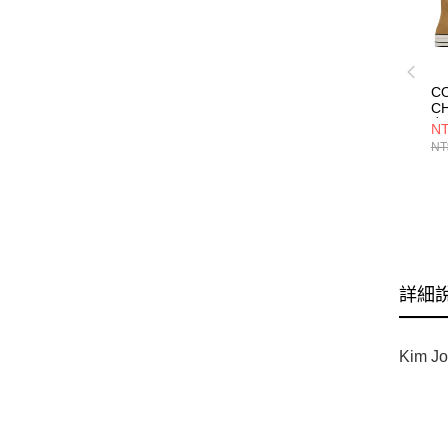
C
CH
女
NT
A0
NT
詳細
Kim J