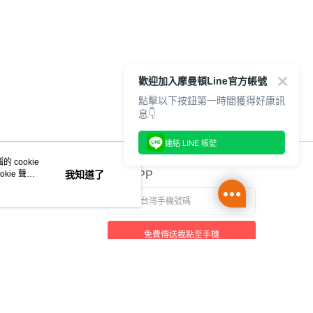
歡迎加入摩曼頓Line官方帳號
點擊以下按鈕第一時間獲得好康訊
息👇
連結 LINE 帳號
 cookie
kie 聲明
我知道了
官方APP
免費傳送載點至手機
本站最佳瀏覽環境請使用 Google Chrome、Firefox 或 Edge 以上版本