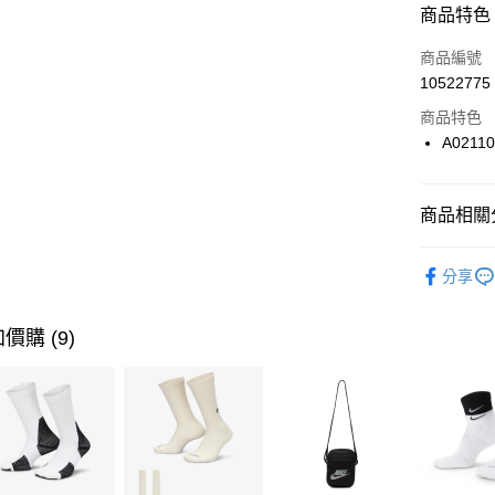
商品特色
3 期 
商品編號
合作金
LINE Pay
10522775
華南商
Apple Pay
上海商
商品特色
國泰世
A0211
悠遊付
臺灣中
匯豐（
全盈+PAY
聯邦商
商品相關分
元大商
AFTEE先
玉山商
品牌
Co
相關說明
分享
台新國
【關於「A
男性商品
台灣樂
AFTEE
便利好安
女性商品
運送方式
價購 (9)
１．簡單
２．便利
運動類型
7-11取貨
３．安心
每筆NT$1
經典系列
【「AFT
促銷活動
宅配
１．於結帳
付」結帳
每筆NT$1
２．訂單