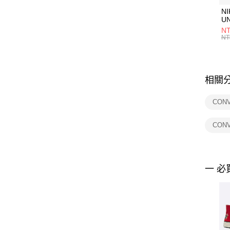
NI
U
1P
NT
統
NT
相關
CON
CON
一 必