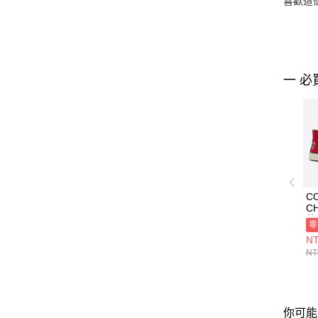
喜歡這
一 必
C
C
休
零
NT
NT
你可能