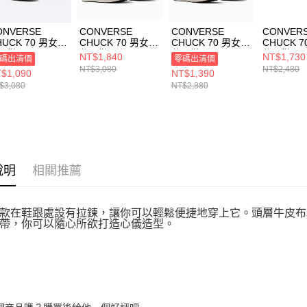
ONVERSE
CONVERSE
CONVERSE
CONVER
HUCK 70 男女
CHUCK 70 男女
CHUCK 70 男女
CHUCK 7
閒鞋 A12454C
休閒鞋 A10550C
休閒鞋 A13436C
休閒鞋 A1
NT$1,840
NT$1,730
碼出清價
零碼出清價
NT$3,080
NT$2,480
$1,090
NT$1,390
$3,080
NT$2,880
說明
相關推薦
款在鞋跟處設有拉鍊，讓你可以輕鬆便捷地穿上它。頭層牛皮布
帶，你可以隨心所欲打造心儀造型。