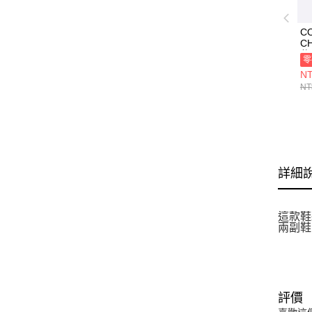
C
C
休
零
NT
NT
詳細
這款鞋
兩副鞋
評價