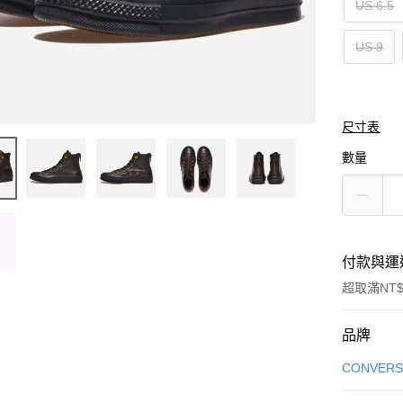
US 6.5
US 9
尺寸表
數量
付款與運
超取滿NT$
付款方式
品牌
信用卡一
CONVERS
信用卡分