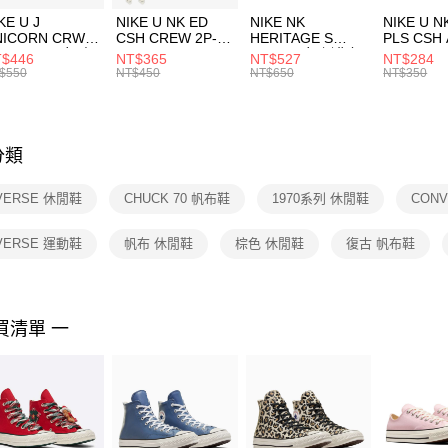
３．收到繳
付款後門
KE U J
NIKE U NK ED
NIKE NK
NIKE U N
／ATM／
NICORN CRW
CSH CREW 2P-
HERITAGE S
PLS CSH 
每筆NT$1
※ 請注意
R -160 男女 中
144 EMBRDY 男
SMIT 男女 側背包
144 DBL
$446
NT$365
NT$527
NT$284
絡購買商品
襪 FZ3393100
女 短統襪
BA5871010
襪 DH405
$550
NT$450
NT$650
NT$350
先享後付
FZ3073133
※ 交易是
是否繳費成
付客戶支
分類
【注意事
１．透過由
VERSE 休閒鞋
CHUCK 70 帆布鞋
1970系列 休閒鞋
CON
交易，需
求債權轉
２．關於
VERSE 運動鞋
帆布 休閒鞋
棕色 休閒鞋
復古 帆布鞋
https://aft
３．未成
「AFTE
任。
買清單 一
４．使用「
即時審查
結果請求
５．嚴禁
形，恩沛
動。