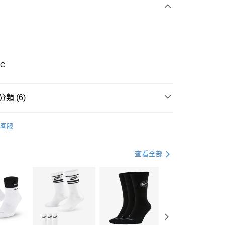
0 利率 每期
NT$1,026
21家銀行
庫商業銀行
第一商業銀行
業銀行
彰化商業銀行
業儲蓄銀行
台北富邦商業銀行
華商業銀行
兆豐國際商業銀行
0C
小企業銀行
台中商業銀行
台灣）商業銀行
華泰商業銀行
業銀行
遠東國際商業銀行
類 (6)
業銀行
永豐商業銀行
享後付
業銀行
星展（台灣）商業銀行
nverse
全系列鞋款
客服
際商業銀行
中國信託商業銀行
FTEE先享後付」】
鞋類
休閒鞋
天信用卡公司
先享後付是「在收到商品之後才付款」的支付方式。 讓您購物簡單
心！
鞋類
休閒鞋
查看全部
：不需註冊會員、不需綁卡、不需儲值。
：只要手機號碼，簡訊認證，即可結帳。
休閒戶外
鞋
(快速到店)
：先確認商品／服務後，再付款。
00，滿NT$1,500(含以上)免運費
CONVERSE 1970系列
EE先享後付」結帳流程】
兒童/青少年｜鞋服6折起
方式選擇「AFTEE先享後付」後，將跳轉至「AFTEE先享後
頁面，進行簡訊認證並確認金額後，即可完成結帳。
00，滿NT$1,500(含以上)免運費
成立數日內，您將收到繳費通知簡訊。