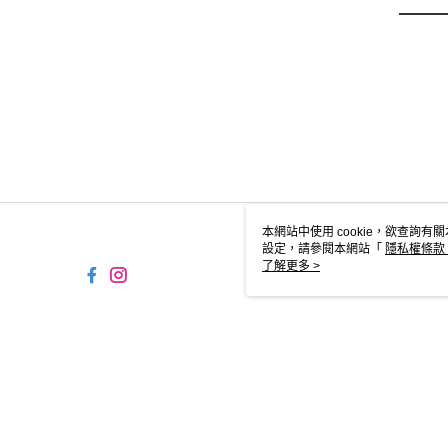
本網站中使用 cookie，欲查詢有關
設定，請參閱本網站「
隱私權條款
使用 cookie。
了解更多 >
TW-MWG1-61-229 Web2.0 
© 2026 by 摩曼頓企業股份有限公司