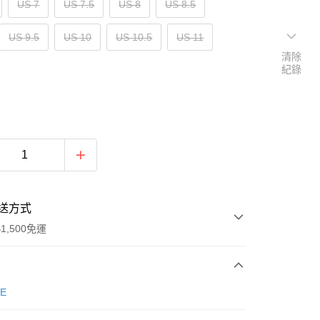
US 7
US 7.5
US 8
US 8.5
US 9.5
US 10
US 10.5
US 11
清除
紀錄
送方式
1,500免運
次付款
E
期付款