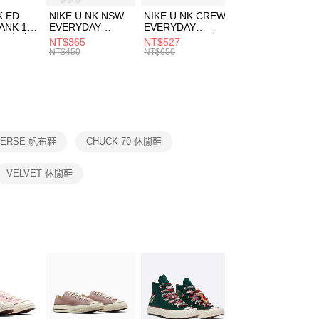
費通知簡訊後14天內，點擊此簡訊中的連結，可透過四大超商
市自取
K ED
NIKE U NK NSW
NIKE U NK CREW
NIKE U NK
網路銀行／等多元方式進行付款，方視為交易完成。
ANK 1P
EVERYDAY
EVERYDAY
EVERYDAY LTW
00，滿NT$1,500(含以上)免運費
：結帳手續完成當下不需立刻繳費，但若您需要取消訂單，請聯
 男 中統
ESSENTIAL CR
BBALL 3PR 男女
ANKLE 3PR 男女
NT$365
NT$527
NT$365
的店家。未經商家同意取消之訂單仍視為有效，需透過AFTEE
8104
男女 短統襪
長統襪
踝襪 SX7677010
NT$450
NT$650
NT$450
繳納相關費用。
DX5089103
DA2123010
否成功請以「AFTEE先享後付 」之結帳頁面顯示為準，若有關於
功／繳費後需取消欲退款等相關疑問，請聯繫「AFTEE先享後
援中心」
https://netprotections.freshdesk.com/support/home
項】
恩沛科技股份有限公司提供之「AFTEE先享後付」服務完成之
VERSE 帆布鞋
CHUCK 70 休閒鞋
依本服務之必要範圍內提供個人資料，並將交易相關給付款項請
讓予恩沛科技股份有限公司。
個人資料處理事宜，請瀏覽以下網址：
VELVET 休閒鞋
ee.tw/terms/#terms3
年的使用者請事先徵得法定代理人或監護人之同意方可使用
E先享後付」，若未經同意申辦者引起之損失，本公司不負相關責
AFTEE先享後付」時，將依據個別帳號之用戶狀況，依本公司
核予不同之上限額度；若仍有額度不足之情形，本公司將視審查
用戶進行身份認證。
一人註冊多個帳號或使用他人資訊註冊。若發現惡意使用之情
科技股份有限公司將有權停止該用戶之使用額度並採取法律行