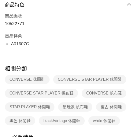
２．便利：只要手機號碼，簡訊認證，即可結帳。
商品特色
每筆NT$100，滿NT$1,500(含以上)免運費
３．安心：先確認商品／服務後，再付款。
商品編號
宅配
【「AFTEE先享後付」結帳流程】
１．於結帳方式選擇「AFTEE先享後付」後，將跳轉至「AFTEE先享後付」
10522771
每筆NT$100，滿NT$1,500(含以上)免運費
結帳頁面，進行簡訊認證並確認金額後，即可完成結帳。
２．訂單成立數日內，您將收到繳費通知簡訊。
商品特色
付款後門市自取
３．收到繳費通知簡訊後14天內，點擊此簡訊中的連結，可透過四大超商／
A01607C
每筆NT$100，滿NT$1,500(含以上)免運費
ATM／網路銀行／等多元方式進行付款，方視為交易完成。
※ 請注意：結帳手續完成當下不需立刻繳費，但若您需要取消訂單，請聯絡
購買商品的店家。未經商家同意取消之訂單仍視為有效，需透過AFTEE先享
後付繳納相關費用。
※ 交易是否成功請以「AFTEE先享後付 」之結帳頁面顯示為準，若有關於
相關分類
是否繳費成功／繳費後需取消欲退款等相關疑問，請聯繫「AFTEE先享後付
客戶支援中心」
https://netprotections.freshdesk.com/support/home
CONVERSE 休閒鞋
CONVERSE STAR PLAYER 休閒鞋
【注意事項】
CONVERSE STAR PLAYER 帆布鞋
CONVERSE 帆布鞋
１．透過由恩沛科技股份有限公司提供之「AFTEE先享後付」服務完成之交
易，需依本服務之必要範圍內提供個人資料，並將交易相關給付款項請求債
權轉讓予恩沛科技股份有限公司。
STAR PLAYER 休閒鞋
星玩家 帆布鞋
復古 休閒鞋
２．關於個人資料處理事宜，請瀏覽以下網址：
https://aftee.tw/terms/#terms3
黑色 休閒鞋
black/vintage 休閒鞋
white 休閒鞋
３．未成年的使用者請事先徵得法定代理人或監護人之同意方可使用
「AFTEE先享後付」，若未經同意申辦者引起之損失，本公司不負相關責
任。