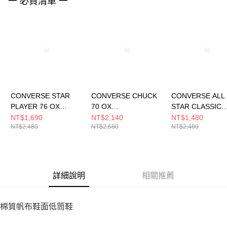
一 必買清單 一
４．使用「AFTEE先享後付」時，將依據個別帳號之用戶狀況，依本公司即
時審查核予不同之上限額度；若仍有額度不足之情形，本公司將視審查結果
請求用戶進行身份認證。
５．嚴禁一人註冊多個帳號或使用他人資訊註冊。若發現惡意使用之情形，
恩沛科技股份有限公司將有權停止該用戶之使用額度並採取法律行動。
CONVERSE STAR
CONVERSE CHUCK
CONVERSE ALL
PLAYER 76 OX
70 OX
STAR CLASSIC
VINTAGE
BLACK/VINTAGE
TRAINER OX
NT$1,690
NT$2,140
NT$1,480
NT$2,480
NT$2,680
NT$2,480
WHITE/BLACK 男女
WHITE 休閒鞋 男女 黑
YELLOW/BLAC
休閒鞋 A01608C
色 A15549C
鞋 男女 黃色 A15
詳細說明
相關推薦
棉質帆布鞋面低筒鞋