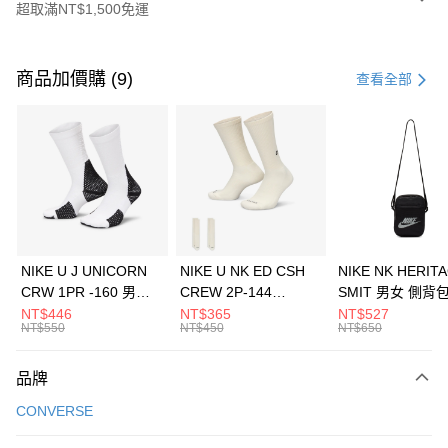
超取滿NT$1,500免運
付款方式
信用卡一次付款
商品加價購 (9)
查看全部
信用卡分期付款
3 期 0 利率 每期
NT$826
21家銀行
合作金庫商業銀行
第一商業銀行
LINE Pay
華南商業銀行
彰化商業銀行
Apple Pay
上海商業儲蓄銀行
台北富邦商業銀行
國泰世華商業銀行
兆豐國際商業銀行
悠遊付
臺灣中小企業銀行
台中商業銀行
NIKE U J UNICORN
NIKE U NK ED CSH
NIKE NK HERIT
匯豐（台灣）商業銀行
華泰商業銀行
CRW 1PR -160 男女
CREW 2P-144
SMIT 男女 側背
全盈+PAY
聯邦商業銀行
遠東國際商業銀行
中統襪 FZ3393100
EMBRDY 男女 短統襪
BA5871010
NT$446
NT$365
NT$527
元大商業銀行
永豐商業銀行
NT$550
NT$450
NT$650
AFTEE先享後付
FZ3073133
玉山商業銀行
星展（台灣）商業銀行
相關說明
台新國際商業銀行
中國信託商業銀行
品牌
【關於「AFTEE先享後付」】
台灣樂天信用卡公司
AFTEE先享後付是「在收到商品之後才付款」的支付方式。 讓您購物簡單
運送方式
CONVERSE
便利好安心！
１．簡單：不需註冊會員、不需綁卡、不需儲值。
7-11取貨(快速到店)