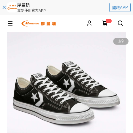
摩曼頓
開啟APP
立刻使用官方APP
0
1
/
9