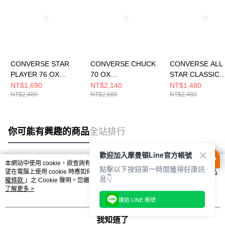
CONVERSE STAR
CONVERSE CHUCK
CONVERSE ALL
PLAYER 76 OX
70 OX
STAR CLASSIC
VINTAGE
BLACK/VINTAGE
TRAINER OX
NT$1,690
NT$2,140
NT$1,480
NT$2,480
NT$2,680
NT$2,480
WHITE/BLACK 男女
WHITE 休閒鞋 男女 黑
YELLOW/BLAC
休閒鞋 A01608C
色 A15549C
鞋 男女 黃色 A15
你可能有興趣的商品
全站排行
歡迎加入摩曼頓Line官方帳號
本網站中使用 cookie，欲查詢有關本網站使用 cookie 方式之詳情，及若您不希
點擊以下按鈕第一時間獲得好康訊
熱門標籤
望在電腦上使用 cookie 時應如何變更電腦的 cookie 設定，請參閱本網站「
隱私
息👇
權條款
」之 Cookie 聲明。您繼續使用本網站即表示您同意本公司得按本網站使
用條款之 Cookie 聲明使用 cookie。
了解更多 >
連結 LINE 帳號
我知道了