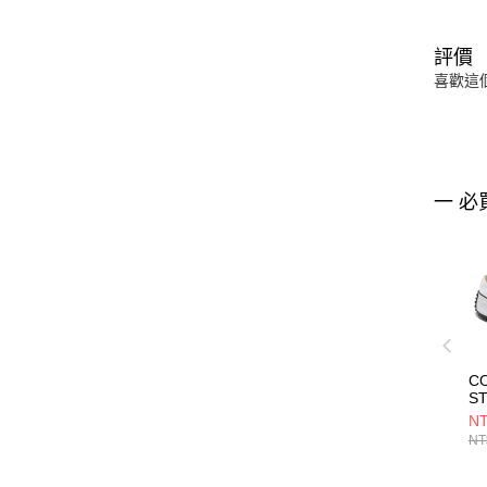
評價
喜歡這
一 必
C
ST
WH
NT
U
NT
高
16