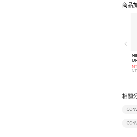
商品加
NI
U
1P
NT
統
NT
相關
CON
CON