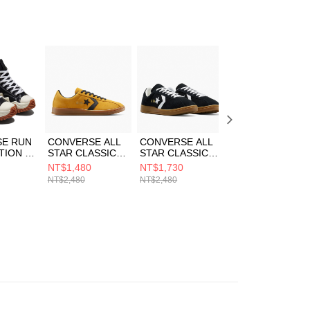
E先享後付」，若未經同意申辦者引起之損失，本公司不負相關責
AFTEE先享後付」時，將依據個別帳號之用戶狀況，依本公司
核予不同之上限額度；若仍有額度不足之情形，本公司將視審查
用戶進行身份認證。
一人註冊多個帳號或使用他人資訊註冊。若發現惡意使用之情
科技股份有限公司將有權停止該用戶之使用額度並採取法律行
E RUN
CONVERSE ALL
CONVERSE ALL
CONVERSE STA
TION HI
STAR CLASSIC
STAR CLASSIC
PLAYER 76 OX
HITE/G
TRAINER OX
TRAINER OX
BLACK/VINTAGE
NT$1,480
NT$1,730
NT$1,690
EY 男女
YELLOW/BLACK
BLACK/WHITE 男
WHITE 男女 休閒
NT$2,480
NT$2,480
NT$2,480
 休閒鞋
休閒鞋 男女 黃色
女 休閒鞋
鞋 A01607C
A15621C
A16534C