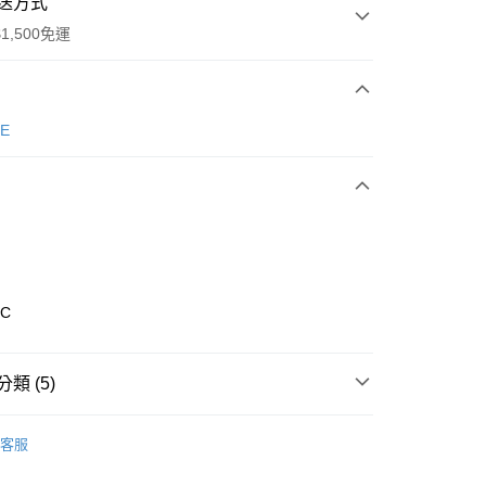
送方式
1,500免運
次付款
E
期付款
0 利率 每期
NT$926
21家銀行
庫商業銀行
第一商業銀行
業銀行
彰化商業銀行
業儲蓄銀行
台北富邦商業銀行
華商業銀行
兆豐國際商業銀行
6C
小企業銀行
台中商業銀行
台灣）商業銀行
華泰商業銀行
業銀行
遠東國際商業銀行
類 (5)
業銀行
永豐商業銀行
享後付
業銀行
星展（台灣）商業銀行
nverse
全系列鞋款
客服
際商業銀行
中國信託商業銀行
FTEE先享後付」】
鞋類
休閒鞋
天信用卡公司
先享後付是「在收到商品之後才付款」的支付方式。 讓您購物簡單