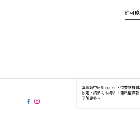
你可能
本網站中使用 cookie，欲查詢有關
設定，請參閱本網站「
隱私權條款
使用 cookie。
了解更多 >