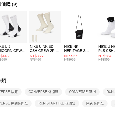
便利好安
女性商品
運送方式
價購 (9)
１．簡單
２．便利
運動類型
7-11取貨
３．安心
每筆NT$1
促銷活動
【「AFT
宅配
１．於結帳
付」結帳
每筆NT$1
２．訂單
３．收到繳
付款後門
KE U J
NIKE U NK ED
NIKE NK
NIKE U N
／ATM／
NICORN CRW
CSH CREW 2P-
HERITAGE S
PLS CSH 
每筆NT$1
※ 請注意
R -160 男女 中
144 EMBRDY 男
SMIT 男女 側背包
144 DBL
$446
NT$365
NT$527
NT$284
絡購買商品
襪 FZ3393100
女 短統襪
BA5871010
襪 DH405
$550
NT$450
NT$650
NT$350
先享後付
FZ3073133
※ 交易是
是否繳費成
付客戶支
分類
【注意事
１．透過由
VERSE 厚底
CONVERSE 休閒鞋
CONVERSE RUN
RUN
交易，需
求債權轉
２．關於
VERSE 運動休閒鞋
RUN STAR HIKE 休閒鞋
厚底 休閒鞋
https://aft
３．未成