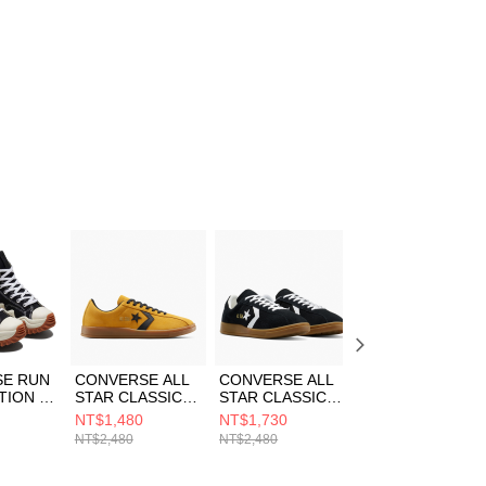
E RUN
CONVERSE ALL
CONVERSE ALL
CONVERSE STA
TION HI
STAR CLASSIC
STAR CLASSIC
PLAYER 76 OX
HITE/G
TRAINER OX
TRAINER OX
BLACK/VINTAGE
NT$1,480
NT$1,730
NT$1,690
EY 男女
YELLOW/BLACK
BLACK/WHITE 男
WHITE 男女 休閒
NT$2,480
NT$2,480
NT$2,480
 休閒鞋
休閒鞋 男女 黃色
女 休閒鞋
鞋 A01607C
A15621C
A16534C