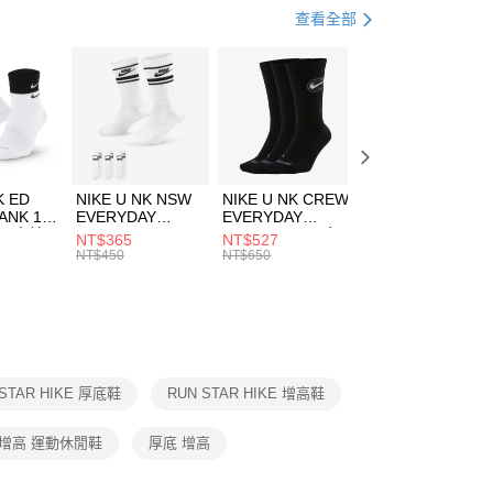
心！
鞋類
休閒鞋
查看全部
：不需註冊會員、不需綁卡、不需儲值。
：只要手機號碼，簡訊認證，即可結帳。
休閒戶外
鞋
(快速到店)
：先確認商品／服務後，再付款。
00，滿NT$1,500(含以上)免運費
兒童/青少年｜鞋服6折起
EE先享後付」結帳流程】
方式選擇「AFTEE先享後付」後，將跳轉至「AFTEE先享後
頁面，進行簡訊認證並確認金額後，即可完成結帳。
00，滿NT$1,500(含以上)免運費
成立數日內，您將收到繳費通知簡訊。
費通知簡訊後14天內，點擊此簡訊中的連結，可透過四大超商
市自取
K ED
NIKE U NK NSW
NIKE U NK CREW
NIKE U NK
網路銀行／等多元方式進行付款，方視為交易完成。
ANK 1P
EVERYDAY
EVERYDAY
EVERYDAY LTW
00，滿NT$1,500(含以上)免運費
：結帳手續完成當下不需立刻繳費，但若您需要取消訂單，請聯
 男 中統
ESSENTIAL CR
BBALL 3PR 男女
ANKLE 3PR 男女
NT$365
NT$527
NT$365
的店家。未經商家同意取消之訂單仍視為有效，需透過AFTEE
8104
男女 短統襪
長統襪
踝襪 SX7677010
NT$450
NT$650
NT$450
繳納相關費用。
DX5089103
DA2123010
否成功請以「AFTEE先享後付 」之結帳頁面顯示為準，若有關於
功／繳費後需取消欲退款等相關疑問，請聯繫「AFTEE先享後
援中心」
https://netprotections.freshdesk.com/support/home
項】
恩沛科技股份有限公司提供之「AFTEE先享後付」服務完成之
 STAR HIKE 厚底鞋
RUN STAR HIKE 增高鞋
依本服務之必要範圍內提供個人資料，並將交易相關給付款項請
讓予恩沛科技股份有限公司。
個人資料處理事宜，請瀏覽以下網址：
增高 運動休閒鞋
厚底 增高
ee.tw/terms/#terms3
年的使用者請事先徵得法定代理人或監護人之同意方可使用