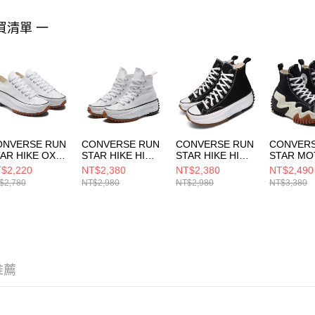
「AFTE
任。
買清單 一
４．使用「
即時審查
結果請求
５．嚴禁
形，恩沛
動。
ONVERSE RUN
CONVERSE RUN
CONVERSE RUN
CONVERS
AR HIKE OX
STAR HIKE HI
STAR HIKE HI
STAR MO
ITE/BLACK/G
WHITE/BLACK/G
BLACK/WHITE/G
BLACK/W
$2,220
NT$2,380
NT$2,380
NT$2,490
M 男女 厚底 增
UM 男女 厚底 增
UM 男女 休閒鞋
UM HON
$2,780
NT$2,980
NT$2,980
NT$3,380
 休閒鞋
高 休閒鞋
166800C
厚底 增高
8817C
166799C
171545C
推薦