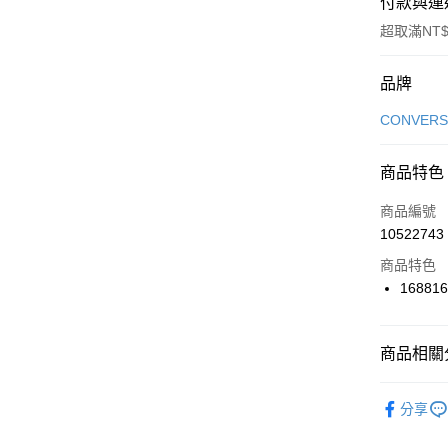
付款與運
超取滿NT$
付款方式
品牌
信用卡一
CONVERS
信用卡分
商品特色
3 期 
商品編號
合作金
LINE Pay
10522743
華南商
Apple Pay
上海商
商品特色
國泰世
16881
悠遊付
臺灣中
匯豐（
全盈+PAY
聯邦商
商品相關分
元大商
AFTEE先
玉山商
品牌
Co
相關說明
分享
台新國
【關於「A
男性商品
台灣樂
AFTEE