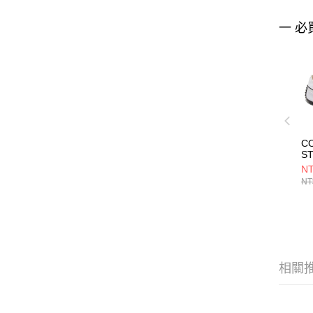
一 必
C
ST
WH
NT
U
NT
高
16
相關