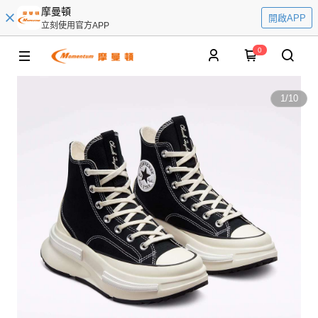
摩曼頓
開啟APP
立刻使用官方APP
0
1
/
10