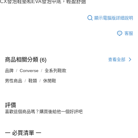
CX發泡鞋墊和EVA發泡中底，輕盈舒適
顯示電腦版詳細說明
客服
商品相關分類 (6)
查看全部
品牌
Converse
全系列鞋款
男性商品
鞋類
休閒鞋
評價
喜歡這個商品嗎？購買後給他一個好評吧
一 必買清單 一