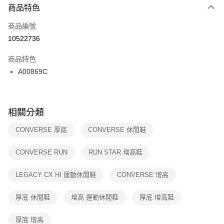
２．便利：只要手機號碼，簡訊認證，即可結帳。
商品特色
每筆NT$100，滿NT$1,500(含以上)免運費
３．安心：先確認商品／服務後，再付款。
商品編號
宅配
【「AFTEE先享後付」結帳流程】
１．於結帳方式選擇「AFTEE先享後付」後，將跳轉至「AFTEE先享後付」
10522736
每筆NT$100，滿NT$1,500(含以上)免運費
結帳頁面，進行簡訊認證並確認金額後，即可完成結帳。
２．訂單成立數日內，您將收到繳費通知簡訊。
商品特色
付款後門市自取
３．收到繳費通知簡訊後14天內，點擊此簡訊中的連結，可透過四大超商／
A00869C
每筆NT$100，滿NT$1,500(含以上)免運費
ATM／網路銀行／等多元方式進行付款，方視為交易完成。
※ 請注意：結帳手續完成當下不需立刻繳費，但若您需要取消訂單，請聯絡
購買商品的店家。未經商家同意取消之訂單仍視為有效，需透過AFTEE先享
後付繳納相關費用。
※ 交易是否成功請以「AFTEE先享後付 」之結帳頁面顯示為準，若有關於
相關分類
是否繳費成功／繳費後需取消欲退款等相關疑問，請聯繫「AFTEE先享後付
客戶支援中心」
https://netprotections.freshdesk.com/support/home
CONVERSE 厚底
CONVERSE 休閒鞋
【注意事項】
CONVERSE RUN
RUN STAR 增高鞋
１．透過由恩沛科技股份有限公司提供之「AFTEE先享後付」服務完成之交
易，需依本服務之必要範圍內提供個人資料，並將交易相關給付款項請求債
權轉讓予恩沛科技股份有限公司。
LEGACY CX HI 運動休閒鞋
CONVERSE 增高
２．關於個人資料處理事宜，請瀏覽以下網址：
https://aftee.tw/terms/#terms3
厚底 休閒鞋
增高 運動休閒鞋
厚底 增高鞋
３．未成年的使用者請事先徵得法定代理人或監護人之同意方可使用
「AFTEE先享後付」，若未經同意申辦者引起之損失，本公司不負相關責
任。
厚底 增高