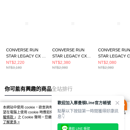
CONVERSE RUN
CONVERSE RUN
CONVERSE RU
STAR LEGACY CX HI
STAR LEGACY CX
STAR LEGACY 
EGRET/BLACK/WHIT
OX
OX
NT$2,220
NT$2,380
NT$2,080
NT$3,180
NT$2,980
NT$2,980
E 男女 厚底 增高 休閒
BLACK/EGRET/WHIT
EGRET/BLACK/
鞋 A00868C
E 男女 休閒鞋
E 男女 休閒鞋
A11489C
A11490C
你可能有興趣的商品
全站排行
歡迎加入摩曼頓Line官方帳號
本網站中使用 cookie，欲查詢有關本網站使用 cookie 方式之詳情，及若您不希
點擊以下按鈕第一時間獲得好康訊
熱門標籤
望在電腦上使用 cookie 時應如何變更電腦的 cookie 設定，請參閱本網站「
隱私
息👇
權條款
」之 Cookie 聲明。您繼續使用本網站即表示您同意本公司得按本網站使
用條款之 Cookie 聲明使用 cookie。
了解更多 >
連結 LINE 帳號