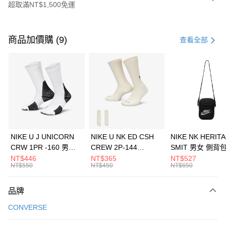
超取滿NT$1,500免運
付款方式
信用卡一次付款
商品加價購 (9)
查看全部
信用卡分期付款
3 期 0 利率 每期
NT$1,060
21家銀行
合作金庫商業銀行
第一商業銀行
LINE Pay
華南商業銀行
彰化商業銀行
Apple Pay
上海商業儲蓄銀行
台北富邦商業銀行
國泰世華商業銀行
兆豐國際商業銀行
悠遊付
臺灣中小企業銀行
台中商業銀行
NIKE U J UNICORN
NIKE U NK ED CSH
NIKE NK HERIT
匯豐（台灣）商業銀行
華泰商業銀行
CRW 1PR -160 男女
CREW 2P-144
SMIT 男女 側背
全盈+PAY
聯邦商業銀行
遠東國際商業銀行
中統襪 FZ3393100
EMBRDY 男女 短統襪
BA5871010
NT$446
NT$365
NT$527
元大商業銀行
永豐商業銀行
NT$550
NT$450
NT$650
AFTEE先享後付
FZ3073133
玉山商業銀行
星展（台灣）商業銀行
相關說明
台新國際商業銀行
中國信託商業銀行
品牌
【關於「AFTEE先享後付」】
台灣樂天信用卡公司
AFTEE先享後付是「在收到商品之後才付款」的支付方式。 讓您購物簡單
運送方式
CONVERSE
便利好安心！
１．簡單：不需註冊會員、不需綁卡、不需儲值。
7-11取貨(快速到店)