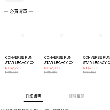
４．使用「AFTEE先享後付」時，將依據個別帳號之用戶狀況，依本公司即
時審查核予不同之上限額度；若仍有額度不足之情形，本公司將視審查結果
請求用戶進行身份認證。
一 必買清單 一
５．嚴禁一人註冊多個帳號或使用他人資訊註冊。若發現惡意使用之情形，
恩沛科技股份有限公司將有權停止該用戶之使用額度並採取法律行動。
CONVERSE RUN
CONVERSE RUN
CONVERSE RU
STAR LEGACY CX HI
STAR LEGACY CX
STAR LEGACY 
EGRET/BLACK/WHIT
OX
OX
NT$2,220
NT$2,380
NT$2,080
NT$3,180
NT$2,980
NT$2,980
E 男女 厚底 增高 休閒
BLACK/EGRET/WHIT
EGRET/BLACK/
鞋 A00868C
E 男女 休閒鞋
E 男女 休閒鞋
A11489C
A11490C
詳細說明
相關推薦