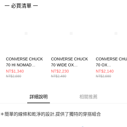
請求用戶進行身份認證。
一 必買清單 一
５．嚴禁一人註冊多個帳號或使用他人資訊註冊。若發現惡意使用之情形，
恩沛科技股份有限公司將有權停止該用戶之使用額度並採取法律行動。
CONVERSE CHUCK
CONVERSE CHUCK
CONVERSE CH
70 HI NOMAD
70 WIDE OX
70 OX
KHAKI/BLACK/EGRET
BLACK/BLACK/EGRE
PAPYRUS/EGRE
NT$1,340
NT$2,230
NT$2,140
NT$2,680
NT$2,480
NT$2,680
男女 休閒鞋 168504C
T 男女 休閒鞋
ACK 男女 休閒鞋
A10358C
A15156C
詳細說明
相關推薦
＊簡單的線條和乾淨的設計,提供了獨特的穿搭組合