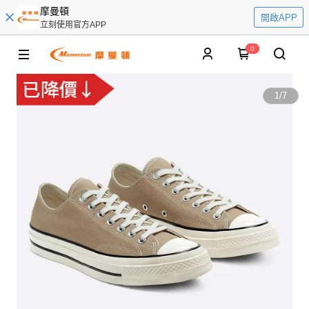
摩曼頓
開啟APP
立刻使用官方APP
0
1
/
7