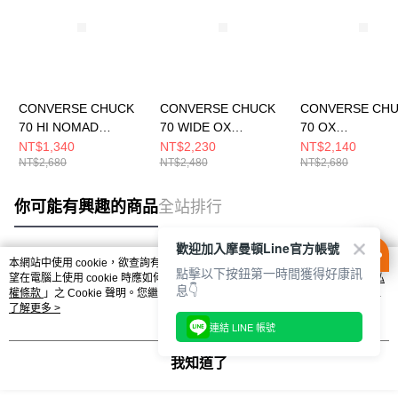
CONVERSE CHUCK
CONVERSE CHUCK
CONVERSE CH
70 HI NOMAD
70 WIDE OX
70 OX
KHAKI/BLACK/EGRET
BLACK/BLACK/EGRE
PAPYRUS/EGRE
NT$1,340
NT$2,230
NT$2,140
NT$2,680
NT$2,480
NT$2,680
男女 休閒鞋 168504C
T 男女 休閒鞋
ACK 男女 休閒鞋
A10358C
A15156C
你可能有興趣的商品
全站排行
歡迎加入摩曼頓Line官方帳號
本網站中使用 cookie，欲查詢有關本網站使用 cookie 方式之詳情，及若您不希
點擊以下按鈕第一時間獲得好康訊
熱門標籤
望在電腦上使用 cookie 時應如何變更電腦的 cookie 設定，請參閱本網站「
隱私
息👇
權條款
」之 Cookie 聲明。您繼續使用本網站即表示您同意本公司得按本網站使
用條款之 Cookie 聲明使用 cookie。
了解更多 >
連結 LINE 帳號
我知道了