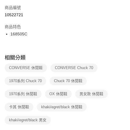
商品編號
宅配
【「AFTEE先享後付」結帳流程】
１．於結帳方式選擇「AFTEE先享後付」後，將跳轉至「AFTEE先享後付」
10522721
每筆NT$100，滿NT$1,500(含以上)免運費
結帳頁面，進行簡訊認證並確認金額後，即可完成結帳。
２．訂單成立數日內，您將收到繳費通知簡訊。
商品特色
付款後門市自取
３．收到繳費通知簡訊後14天內，點擊此簡訊中的連結，可透過四大超商／
168505C
每筆NT$100，滿NT$1,500(含以上)免運費
ATM／網路銀行／等多元方式進行付款，方視為交易完成。
※ 請注意：結帳手續完成當下不需立刻繳費，但若您需要取消訂單，請聯絡
購買商品的店家。未經商家同意取消之訂單仍視為有效，需透過AFTEE先享
後付繳納相關費用。
※ 交易是否成功請以「AFTEE先享後付 」之結帳頁面顯示為準，若有關於
相關分類
是否繳費成功／繳費後需取消欲退款等相關疑問，請聯繫「AFTEE先享後付
客戶支援中心」
https://netprotections.freshdesk.com/support/home
CONVERSE 休閒鞋
CONVERSE Chuck 70
【注意事項】
1970系列 Chuck 70
Chuck 70 休閒鞋
１．透過由恩沛科技股份有限公司提供之「AFTEE先享後付」服務完成之交
易，需依本服務之必要範圍內提供個人資料，並將交易相關給付款項請求債
權轉讓予恩沛科技股份有限公司。
1970系列 休閒鞋
OX 休閒鞋
男女款 休閒鞋
２．關於個人資料處理事宜，請瀏覽以下網址：
https://aftee.tw/terms/#terms3
卡其 休閒鞋
khaki/egret/black 休閒鞋
３．未成年的使用者請事先徵得法定代理人或監護人之同意方可使用
「AFTEE先享後付」，若未經同意申辦者引起之損失，本公司不負相關責
任。
khaki/egret/black 男女
４．使用「AFTEE先享後付」時，將依據個別帳號之用戶狀況，依本公司即
時審查核予不同之上限額度；若仍有額度不足之情形，本公司將視審查結果