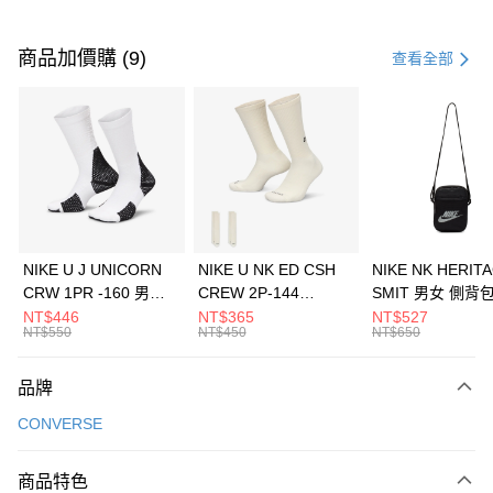
付款方式
信用卡一次付款
商品加價購 (9)
查看全部
信用卡分期付款
3 期 0 利率 每期
NT$826
21家銀行
合作金庫商業銀行
第一商業銀行
LINE Pay
華南商業銀行
彰化商業銀行
Apple Pay
上海商業儲蓄銀行
台北富邦商業銀行
國泰世華商業銀行
兆豐國際商業銀行
悠遊付
臺灣中小企業銀行
台中商業銀行
NIKE U J UNICORN
NIKE U NK ED CSH
NIKE NK HERIT
匯豐（台灣）商業銀行
華泰商業銀行
CRW 1PR -160 男女
CREW 2P-144
SMIT 男女 側背
全盈+PAY
聯邦商業銀行
遠東國際商業銀行
中統襪 FZ3393100
EMBRDY 男女 短統襪
BA5871010
NT$446
NT$365
NT$527
元大商業銀行
永豐商業銀行
NT$550
NT$450
NT$650
AFTEE先享後付
FZ3073133
玉山商業銀行
星展（台灣）商業銀行
相關說明
台新國際商業銀行
中國信託商業銀行
品牌
【關於「AFTEE先享後付」】
台灣樂天信用卡公司
AFTEE先享後付是「在收到商品之後才付款」的支付方式。 讓您購物簡單
運送方式
CONVERSE
便利好安心！
１．簡單：不需註冊會員、不需綁卡、不需儲值。
7-11取貨(快速到店)
２．便利：只要手機號碼，簡訊認證，即可結帳。
商品特色
每筆NT$100，滿NT$1,500(含以上)免運費
３．安心：先確認商品／服務後，再付款。