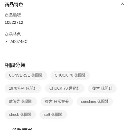
２．便利：只要手機號碼，簡訊認證，即可結帳。
商品特色
每筆NT$100，滿NT$1,500(含以上)免運費
３．安心：先確認商品／服務後，再付款。
商品編號
宅配
【「AFTEE先享後付」結帳流程】
１．於結帳方式選擇「AFTEE先享後付」後，將跳轉至「AFTEE先享後付」
10522712
每筆NT$100，滿NT$1,500(含以上)免運費
結帳頁面，進行簡訊認證並確認金額後，即可完成結帳。
２．訂單成立數日內，您將收到繳費通知簡訊。
商品特色
付款後門市自取
３．收到繳費通知簡訊後14天內，點擊此簡訊中的連結，可透過四大超商／
A00745C
每筆NT$100，滿NT$1,500(含以上)免運費
ATM／網路銀行／等多元方式進行付款，方視為交易完成。
※ 請注意：結帳手續完成當下不需立刻繳費，但若您需要取消訂單，請聯絡
購買商品的店家。未經商家同意取消之訂單仍視為有效，需透過AFTEE先享
後付繳納相關費用。
※ 交易是否成功請以「AFTEE先享後付 」之結帳頁面顯示為準，若有關於
相關分類
是否繳費成功／繳費後需取消欲退款等相關疑問，請聯繫「AFTEE先享後付
客戶支援中心」
https://netprotections.freshdesk.com/support/home
CONVERSE 休閒鞋
CHUCK 70 休閒鞋
【注意事項】
1970系列 休閒鞋
CHUCK 70 運動鞋
復古 休閒鞋
１．透過由恩沛科技股份有限公司提供之「AFTEE先享後付」服務完成之交
易，需依本服務之必要範圍內提供個人資料，並將交易相關給付款項請求債
權轉讓予恩沛科技股份有限公司。
軟陽光 休閒鞋
復古 日常穿著
sunshine 休閒鞋
２．關於個人資料處理事宜，請瀏覽以下網址：
https://aftee.tw/terms/#terms3
chuck 休閒鞋
soft 休閒鞋
３．未成年的使用者請事先徵得法定代理人或監護人之同意方可使用
「AFTEE先享後付」，若未經同意申辦者引起之損失，本公司不負相關責
任。