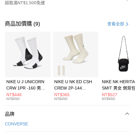
超取滿NT$1,500免運
付款方式
信用卡一次付款
商品加價購 (9)
查看全部
信用卡分期付款
3 期 0 利率 每期
NT$960
21家銀行
合作金庫商業銀行
第一商業銀行
LINE Pay
華南商業銀行
彰化商業銀行
Apple Pay
上海商業儲蓄銀行
台北富邦商業銀行
國泰世華商業銀行
兆豐國際商業銀行
悠遊付
臺灣中小企業銀行
台中商業銀行
NIKE U J UNICORN
NIKE U NK ED CSH
NIKE NK HERIT
匯豐（台灣）商業銀行
華泰商業銀行
CRW 1PR -160 男女
CREW 2P-144
SMIT 男女 側背
全盈+PAY
聯邦商業銀行
遠東國際商業銀行
中統襪 FZ3393100
EMBRDY 男女 短統襪
BA5871010
NT$446
NT$365
NT$527
元大商業銀行
永豐商業銀行
NT$550
NT$450
NT$650
AFTEE先享後付
FZ3073133
玉山商業銀行
星展（台灣）商業銀行
相關說明
台新國際商業銀行
中國信託商業銀行
品牌
【關於「AFTEE先享後付」】
台灣樂天信用卡公司
AFTEE先享後付是「在收到商品之後才付款」的支付方式。 讓您購物簡單
運送方式
CONVERSE
便利好安心！
１．簡單：不需註冊會員、不需綁卡、不需儲值。
7-11取貨(快速到店)