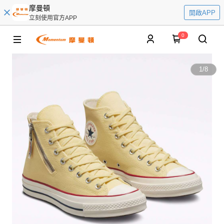
摩曼頓
開啟APP
立刻使用官方APP
0
1
/
8