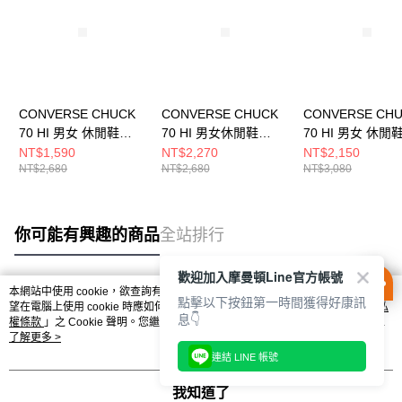
CONVERSE CHUCK
CONVERSE CHUCK
CONVERSE CH
70 HI 男女 休閒鞋
70 HI 男女休閒鞋
70 HI 男女 休閒
A08616C
162053C
A07201C
NT$1,590
NT$2,270
NT$2,150
NT$2,680
NT$2,680
NT$3,080
你可能有興趣的商品
全站排行
歡迎加入摩曼頓Line官方帳號
本網站中使用 cookie，欲查詢有關本網站使用 cookie 方式之詳情，及若您不希
點擊以下按鈕第一時間獲得好康訊
熱門標籤
望在電腦上使用 cookie 時應如何變更電腦的 cookie 設定，請參閱本網站「
隱私
息👇
權條款
」之 Cookie 聲明。您繼續使用本網站即表示您同意本公司得按本網站使
用條款之 Cookie 聲明使用 cookie。
了解更多 >
連結 LINE 帳號
我知道了