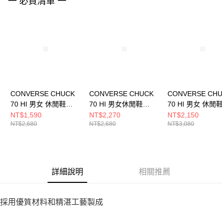
一 必買清單 一
４．使用「AFTEE先享後付」時，將依據個別帳號之用戶狀況，依本公司即
時審查核予不同之上限額度；若仍有額度不足之情形，本公司將視審查結果
請求用戶進行身份認證。
５．嚴禁一人註冊多個帳號或使用他人資訊註冊。若發現惡意使用之情形，
恩沛科技股份有限公司將有權停止該用戶之使用額度並採取法律行動。
CONVERSE CHUCK
CONVERSE CHUCK
CONVERSE CH
70 HI 男女 休閒鞋
70 HI 男女休閒鞋
70 HI 男女 休閒
A08616C
162053C
A07201C
NT$1,590
NT$2,270
NT$2,150
NT$2,680
NT$2,680
NT$3,080
詳細說明
相關推薦
採用優質材料和精湛工藝製成