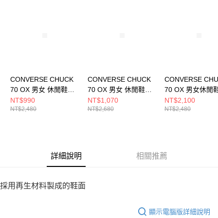
請求用戶進行身份認證。
５．嚴禁一人註冊多個帳號或使用他人資訊註冊。若發現惡意使用之情形，
恩沛科技股份有限公司將有權停止該用戶之使用額度並採取法律行動。
CONVERSE CHUCK
CONVERSE CHUCK
CONVERSE CH
70 OX 男女 休閒鞋
70 OX 男女 休閒鞋
70 OX 男女休閒
A09146C
A10351C
162065C
NT$990
NT$1,070
NT$2,100
NT$2,480
NT$2,680
NT$2,480
詳細說明
相關推薦
採用再生材料製成的鞋面
顯示電腦版詳細說明