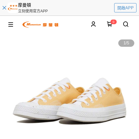
摩曼頓
開啟APP
立刻使用官方APP
0
1
/
5