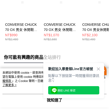
CONVERSE CHUCK
CONVERSE CHUCK
CONVERSE CH
70 OX 男女 休閒鞋
70 OX 男女 休閒鞋
70 OX 男女休閒
A09146C
A10351C
162065C
NT$990
NT$1,070
NT$2,100
NT$2,480
NT$2,680
NT$2,480
你可能有興趣的商品
全站排行
歡迎加入摩曼頓Line官方帳號
本網站中使用 cookie，欲查詢有關本網站使用 cookie 方式之詳情，及若您不希
點擊以下按鈕第一時間獲得好康訊
熱門標籤
望在電腦上使用 cookie 時應如何變更電腦的 cookie 設定，請參閱本網站「
隱私
息👇
權條款
」之 Cookie 聲明。您繼續使用本網站即表示您同意本公司得按本網站使
用條款之 Cookie 聲明使用 cookie。
了解更多 >
連結 LINE 帳號
我知道了