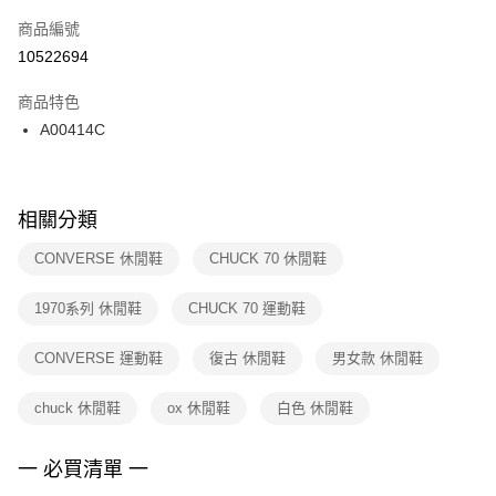
商品編號
宅配
【「AFTEE先享後付」結帳流程】
１．於結帳方式選擇「AFTEE先享後付」後，將跳轉至「AFTEE先享後付」
10522694
每筆NT$100，滿NT$1,500(含以上)免運費
結帳頁面，進行簡訊認證並確認金額後，即可完成結帳。
２．訂單成立數日內，您將收到繳費通知簡訊。
商品特色
付款後門市自取
３．收到繳費通知簡訊後14天內，點擊此簡訊中的連結，可透過四大超商／
A00414C
每筆NT$100，滿NT$1,500(含以上)免運費
ATM／網路銀行／等多元方式進行付款，方視為交易完成。
※ 請注意：結帳手續完成當下不需立刻繳費，但若您需要取消訂單，請聯絡
購買商品的店家。未經商家同意取消之訂單仍視為有效，需透過AFTEE先享
後付繳納相關費用。
※ 交易是否成功請以「AFTEE先享後付 」之結帳頁面顯示為準，若有關於
相關分類
是否繳費成功／繳費後需取消欲退款等相關疑問，請聯繫「AFTEE先享後付
客戶支援中心」
https://netprotections.freshdesk.com/support/home
CONVERSE 休閒鞋
CHUCK 70 休閒鞋
【注意事項】
1970系列 休閒鞋
CHUCK 70 運動鞋
１．透過由恩沛科技股份有限公司提供之「AFTEE先享後付」服務完成之交
易，需依本服務之必要範圍內提供個人資料，並將交易相關給付款項請求債
權轉讓予恩沛科技股份有限公司。
CONVERSE 運動鞋
復古 休閒鞋
男女款 休閒鞋
２．關於個人資料處理事宜，請瀏覽以下網址：
https://aftee.tw/terms/#terms3
chuck 休閒鞋
ox 休閒鞋
白色 休閒鞋
３．未成年的使用者請事先徵得法定代理人或監護人之同意方可使用
「AFTEE先享後付」，若未經同意申辦者引起之損失，本公司不負相關責
任。
一 必買清單 一
４．使用「AFTEE先享後付」時，將依據個別帳號之用戶狀況，依本公司即
時審查核予不同之上限額度；若仍有額度不足之情形，本公司將視審查結果