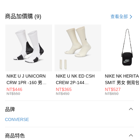
付款方式
信用卡一次付款
商品加價購 (9)
查看全部
信用卡分期付款
3 期 0 利率 每期
NT$893
21家銀行
合作金庫商業銀行
第一商業銀行
LINE Pay
華南商業銀行
彰化商業銀行
Apple Pay
上海商業儲蓄銀行
台北富邦商業銀行
國泰世華商業銀行
兆豐國際商業銀行
悠遊付
臺灣中小企業銀行
台中商業銀行
NIKE U J UNICORN
NIKE U NK ED CSH
NIKE NK HERIT
匯豐（台灣）商業銀行
華泰商業銀行
CRW 1PR -160 男女
CREW 2P-144
SMIT 男女 側背
全盈+PAY
聯邦商業銀行
遠東國際商業銀行
中統襪 FZ3393100
EMBRDY 男女 短統襪
BA5871010
NT$446
NT$365
NT$527
元大商業銀行
永豐商業銀行
NT$550
NT$450
NT$650
AFTEE先享後付
FZ3073133
玉山商業銀行
星展（台灣）商業銀行
相關說明
台新國際商業銀行
中國信託商業銀行
品牌
【關於「AFTEE先享後付」】
台灣樂天信用卡公司
AFTEE先享後付是「在收到商品之後才付款」的支付方式。 讓您購物簡單
運送方式
CONVERSE
便利好安心！
１．簡單：不需註冊會員、不需綁卡、不需儲值。
7-11取貨(快速到店)
２．便利：只要手機號碼，簡訊認證，即可結帳。
商品特色
每筆NT$100，滿NT$1,500(含以上)免運費
３．安心：先確認商品／服務後，再付款。