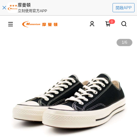
摩曼頓
開啟APP
立刻使用官方APP
0
1
/
6