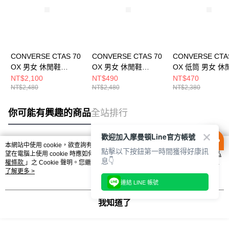
CONVERSE CTAS 70
CONVERSE CTAS 70
CONVERSE CTA
OX 男女 休閒鞋
OX 男女 休閒鞋
OX 低筒 男女 休
162062C
162063C
168568C
NT$2,100
NT$490
NT$470
NT$2,480
NT$2,480
NT$2,380
你可能有興趣的商品
全站排行
歡迎加入摩曼頓Line官方帳號
本網站中使用 cookie，欲查詢有關本網站使用 cookie 方式之詳情，及若您不希
點擊以下按鈕第一時間獲得好康訊
熱門標籤
望在電腦上使用 cookie 時應如何變更電腦的 cookie 設定，請參閱本網站「
隱私
息👇
權條款
」之 Cookie 聲明。您繼續使用本網站即表示您同意本公司得按本網站使
用條款之 Cookie 聲明使用 cookie。
了解更多 >
連結 LINE 帳號
我知道了