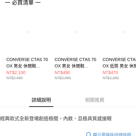
一 必買清單 一
４．使用「AFTEE先享後付」時，將依據個別帳號之用戶狀況，依本公司即
時審查核予不同之上限額度；若仍有額度不足之情形，本公司將視審查結果
請求用戶進行身份認證。
５．嚴禁一人註冊多個帳號或使用他人資訊註冊。若發現惡意使用之情形，
恩沛科技股份有限公司將有權停止該用戶之使用額度並採取法律行動。
CONVERSE CTAS 70
CONVERSE CTAS 70
CONVERSE CTA
OX 男女 休閒鞋
OX 男女 休閒鞋
OX 低筒 男女 休
162062C
162063C
168568C
NT$2,100
NT$490
NT$470
NT$2,480
NT$2,480
NT$2,380
詳細說明
相關推薦
經典款式全新登場創造極簡、內斂、且極具質感搶眼
顯示電腦版詳細說明