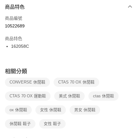
２．便利：只要手機號碼，簡訊認證，即可結帳。
商品特色
每筆NT$100，滿NT$1,500(含以上)免運費
３．安心：先確認商品／服務後，再付款。
商品編號
宅配
【「AFTEE先享後付」結帳流程】
１．於結帳方式選擇「AFTEE先享後付」後，將跳轉至「AFTEE先享後付」
10522689
每筆NT$100，滿NT$1,500(含以上)免運費
結帳頁面，進行簡訊認證並確認金額後，即可完成結帳。
２．訂單成立數日內，您將收到繳費通知簡訊。
商品特色
付款後門市自取
３．收到繳費通知簡訊後14天內，點擊此簡訊中的連結，可透過四大超商／
162058C
每筆NT$100，滿NT$1,500(含以上)免運費
ATM／網路銀行／等多元方式進行付款，方視為交易完成。
※ 請注意：結帳手續完成當下不需立刻繳費，但若您需要取消訂單，請聯絡
購買商品的店家。未經商家同意取消之訂單仍視為有效，需透過AFTEE先享
後付繳納相關費用。
※ 交易是否成功請以「AFTEE先享後付 」之結帳頁面顯示為準，若有關於
相關分類
是否繳費成功／繳費後需取消欲退款等相關疑問，請聯繫「AFTEE先享後付
客戶支援中心」
https://netprotections.freshdesk.com/support/home
CONVERSE 休閒鞋
CTAS 70 OX 休閒鞋
【注意事項】
CTAS 70 OX 運動鞋
美式 休閒鞋
ctas 休閒鞋
１．透過由恩沛科技股份有限公司提供之「AFTEE先享後付」服務完成之交
易，需依本服務之必要範圍內提供個人資料，並將交易相關給付款項請求債
權轉讓予恩沛科技股份有限公司。
ox 休閒鞋
女性 休閒鞋
男女 休閒鞋
２．關於個人資料處理事宜，請瀏覽以下網址：
https://aftee.tw/terms/#terms3
休閒鞋 鞋子
女性 鞋子
３．未成年的使用者請事先徵得法定代理人或監護人之同意方可使用
「AFTEE先享後付」，若未經同意申辦者引起之損失，本公司不負相關責
任。