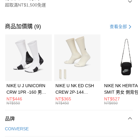
超取滿NT$1,500免運
付款方式
信用卡一次付款
商品加價購 (9)
查看全部
信用卡分期付款
3 期 0 利率 每期
NT$826
21家銀行
合作金庫商業銀行
第一商業銀行
LINE Pay
華南商業銀行
彰化商業銀行
Apple Pay
上海商業儲蓄銀行
台北富邦商業銀行
國泰世華商業銀行
兆豐國際商業銀行
悠遊付
臺灣中小企業銀行
台中商業銀行
NIKE U J UNICORN
NIKE U NK ED CSH
NIKE NK HERIT
匯豐（台灣）商業銀行
華泰商業銀行
CRW 1PR -160 男女
CREW 2P-144
SMIT 男女 側背
全盈+PAY
聯邦商業銀行
遠東國際商業銀行
中統襪 FZ3393100
EMBRDY 男女 短統襪
BA5871010
NT$446
NT$365
NT$527
元大商業銀行
永豐商業銀行
NT$550
NT$450
NT$650
AFTEE先享後付
FZ3073133
玉山商業銀行
星展（台灣）商業銀行
相關說明
台新國際商業銀行
中國信託商業銀行
品牌
【關於「AFTEE先享後付」】
台灣樂天信用卡公司
AFTEE先享後付是「在收到商品之後才付款」的支付方式。 讓您購物簡單
運送方式
CONVERSE
便利好安心！
１．簡單：不需註冊會員、不需綁卡、不需儲值。
7-11取貨(快速到店)